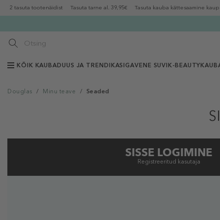
2 tasuta tootenäidist
Tasuta tarne al. 39,95€
Tasuta kauba kättesaamine kaup
KÕIK KAUBAD
UUS JA TRENDIKAS
IGAVENE SUVI
K-BEAUTY
KAUB
Douglas
/
Minu teave
/
Seaded
S
SISSE LOGIMINE
Registreeritud kasutaja