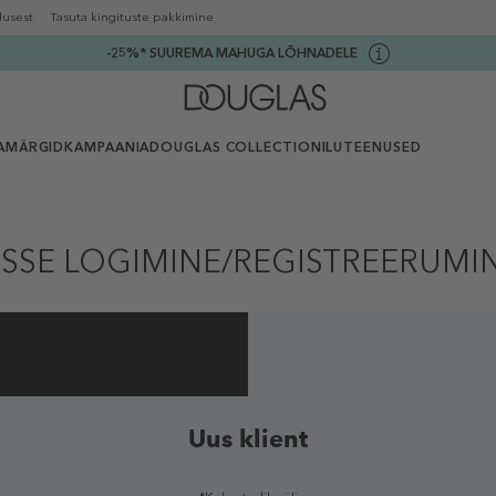
lusest
Tasuta kingituste pakkimine
-25%* SUUREMA MAHUGA LÕHNADELE
AMÄRGID
KAMPAANIA
DOUGLAS COLLECTION
ILUTEENUSED
ISSE LOGIMINE/REGISTREERUMI
Uus klient