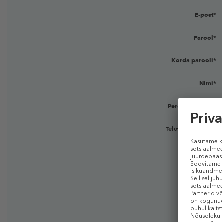
E-post*
Parool*
Korda parooli*
Nimi*
Perekonnanimi *
Telefoninumber:*