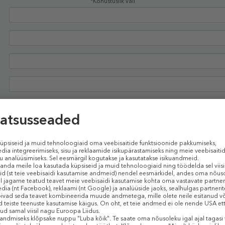
*Kohustuslik väli
Kinnitan, et olen tutvunud ja nõustun
tingimustega
Soovin saada teavet SMSi teel
Soovin saada Douglas.ee uudiskirja oma e-posti aadressile
JÄTKAN