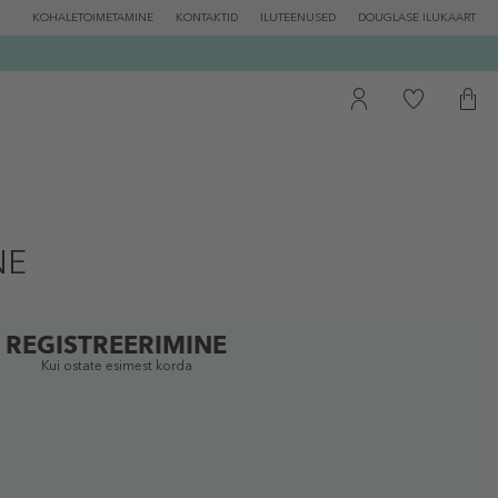
KOHALETOIMETAMINE
KONTAKTID
ILUTEENUSED
DOUGLASE ILUKAART
NE
REGISTREERIMINE
Kui ostate esimest korda