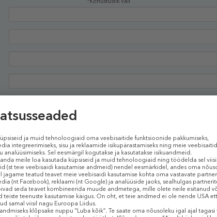
*Kohustuslik väli
Kinnitan, et olen tutvunud ja nõustun
tingimustega
Soovin saada teavet SMSi teel
Soovin saada Douglas.ee uudiskirja oma e-posti aadressile
JÄTKAN