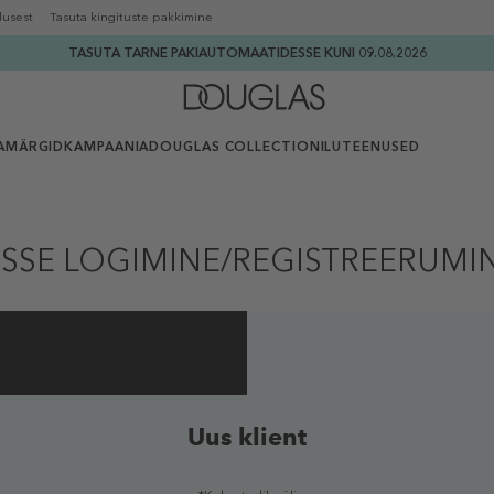
lusest
Tasuta kingituste pakkimine
TASUTA TARNE PAKIAUTOMAATIDESSE KUNI 09.08.2026
AMÄRGID
KAMPAANIA
DOUGLAS COLLECTION
ILUTEENUSED
ISSE LOGIMINE/REGISTREERUMI
Uus klient