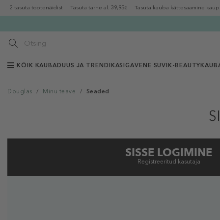
2 tasuta tootenäidist
Tasuta tarne al. 39,95€
Tasuta kauba kättesaamine kaup
KÕIK KAUBAD
UUS JA TRENDIKAS
IGAVENE SUVI
K-BEAUTY
KAUB
Douglas
/
Minu teave
/
Seaded
S
SISSE LOGIMINE
Registreeritud kasutaja