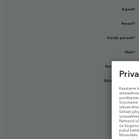
E-post*
Parool*
Korda parooli*
Nimi*
Perekonnanimi *
Telefoninumber:*