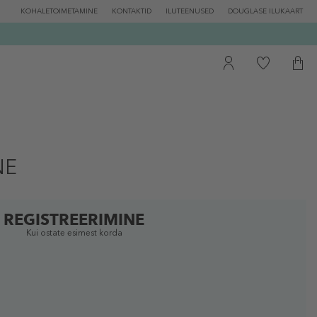
KOHALETOIMETAMINE
KONTAKTID
ILUTEENUSED
DOUGLASE ILUKAART
NE
REGISTREERIMINE
Kui ostate esimest korda