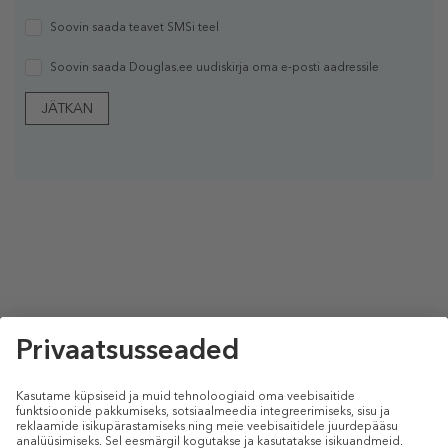
Soovin saada teavet SMSi teel
Soovin saada Douglas.ee uudiskirja oma e-posti aadressile
JÄTKAN