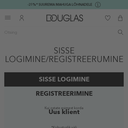
-25%* SUUREMA MAHUGA LÕHNADELE
SISSE
LOGIMINE/REGISTREERUMINE
SISSE LOGIMINE
REGISTREERIMINE
Registreeritud kasutaja
Kui ostate esimest korda
Uus klient
*Kohustuslik väli