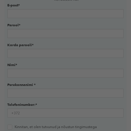
E-post*
Parool*
Korda parooli*
Nimi*
Perekonnanimi *
Telefoninumber:*
Kinnitan, et olen tutvunud ja nõustun
tingimustega