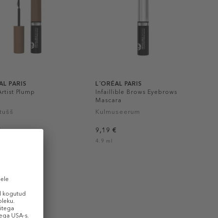
AL PARIS
L´ORÉAL PARIS
rtist Plump
Infaillible Brows Eyebrows
Mascara
tušš
Kulmuseerum
€
9,19 €
4.9 ml