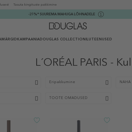
lusest
Tasuta kingituste pakkimine
-25%* SUUREMA MAHUGA LÕHNADELE
AMÄRGID
KAMPAANIA
DOUGLAS COLLECTION
ILUTEENUSED
L´ORÉAL PARIS - Ku
p
Eripakkumine
NAHA 
TOOTE OMADUSED