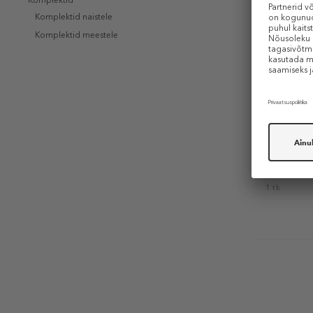
Komplektid
Komplektid naistele
Komplektid meestele
L´ORÉAL P
Infaillibl
Precision P
Kulmupliia
10,99 €
1 tk