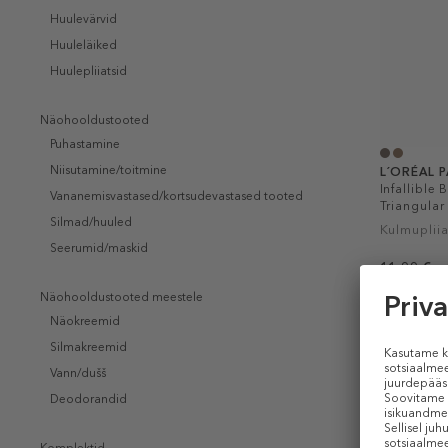
Huulevärvid
Huuleläiked
Huulepliiatsid
Näohooldustooted
Puhastamine
Niisutamine/toitmine
L´ORÉAL P
Infallible 
Vananemisvastased/kortsudevastased tooted
Triangular 
Silmad/huuled
Kulmupliia
Seerumid/maskid
11,99 €
1 g
Näohooldustooted meestele
Näokreemid
Silmakreemid
Vann/dušš
Deodorandid