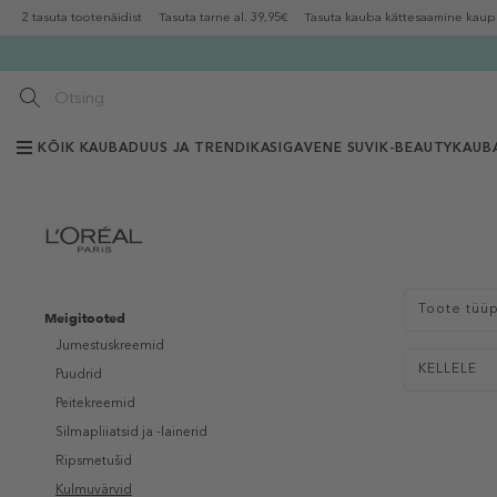
2 tasuta tootenäidist
Tasuta tarne al. 39,95€
Tasuta kauba kättesaamine kaup
KÕIK KAUBAD
UUS JA TRENDIKAS
IGAVENE SUVI
K-BEAUTY
KAUB
Toote tüü
Meigitooted
Jumestuskreemid
KELLELE
Puudrid
Peitekreemid
Silmapliiatsid ja -lainerid
Ripsmetušid
Kulmuvärvid