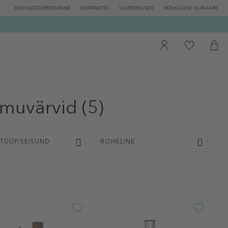
KOHALETOIMETAMINE
KONTAKTID
ILUTEENUSED
DOUGLASE ILUKAART
lmuvärvid
(5)
TÜÜP/SEISUND
ROHELINE