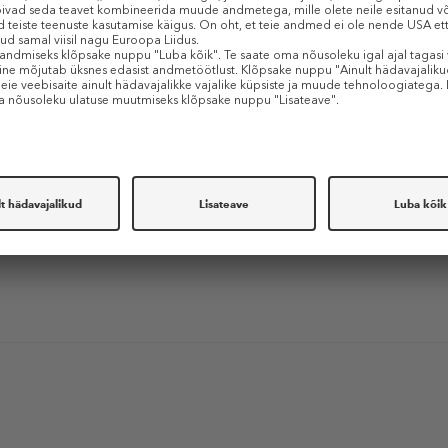
ARIS
e Brows 24H Micro
encil
ts