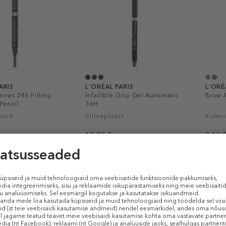
ARIS
L´ORÉAL PARIS
L´ORÉ
Brows 24h Filling
Infallible Grip Gel Automatic
Brow A
Pencil
36H
tsid
Silmapliiats
Kulmu
12,99 €
9,19 
1 tk
5 ml