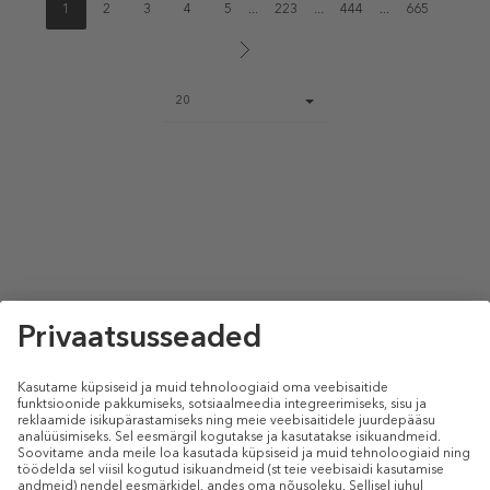
1
2
3
4
5
...
223
...
444
...
665
Page
20
size
select