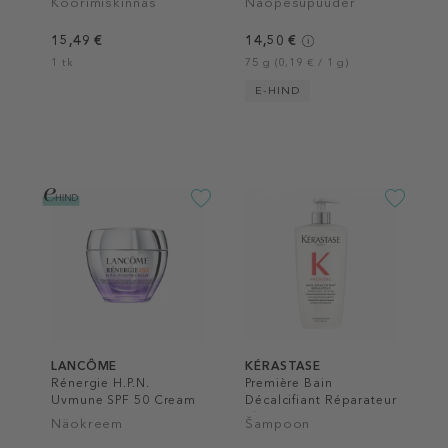
Koorimiskinnas
Näopesupuuder
15,49 €
14,50 €
1 tk
75 g (0,19 € / 1 g)
E-HIND
LANCÔME
KÉRASTASE
Rénergie H.P.N.
Première Bain
Uvmune SPF 50 Cream
Décalcifiant Réparateur
Shampoo
Näokreem
Šampoon