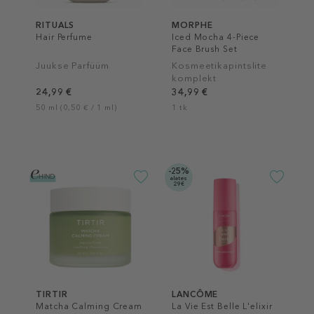
RITUALS
MORPHE
Hair Perfume
Iced Mocha 4-Piece
Face Brush Set
Juukse Parfüüm
Kosmeetikapintslite
komplekt
24,99 €
34,99 €
50 ml (0,50 € / 1 ml)
1 tk
-25%
alates
29€
TIRTIR
LANCÔME
Matcha Calming Cream
La Vie Est Belle L'elixir