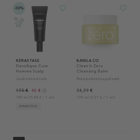
-50%
KÉRASTASE
BANILA CO
Densifique Cure
Clean It Zero
Homme Scalp
Cleansing Balm
Treatment
Nourishing
Juukseseerum
Näopuhastuspalsam
172 €
86 €
26,99 €
180 ml (0,48 € / 1 ml)
100 ml (0,27 € / 1 ml)
KINGITUS