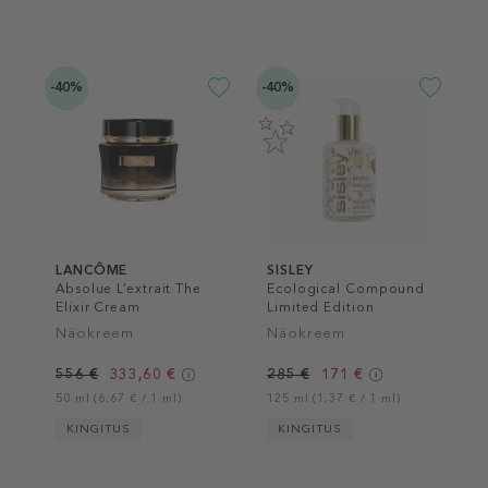
-40%
-40%
LANCÔME
SISLEY
Absolue L’extrait The
Ecological Compound
Elixir Cream
Limited Edition
Näokreem
Näokreem
556 €
333,60 €
285 €
171 €
50 ml (6,67 € / 1 ml)
125 ml (1,37 € / 1 ml)
KINGITUS
KINGITUS