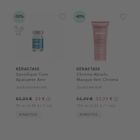
-50%
-40%
KÉRASTASE
KÉRASTASE
Specifique Cure
Chrome Absolu
Apaisante Anti-
Masque Vert Chroma
Inconforts
Neutralisant Hair Mask
Juukseseerum
Juuksemask
63,99 €
32 €
53,99 €
32,39 €
72 ml (0,44 € / 1 ml)
150 ml (0,22 € / 1 ml)
KINGITUS
KINGITUS