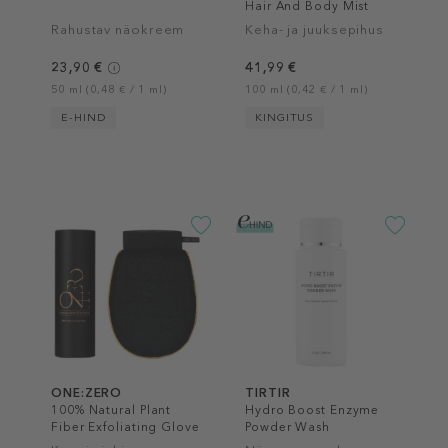
Hair And Body Mist
Rahustav näokreem
Keha- ja juuksepihus
23,90 €
41,99 €
50 ml (0,48 € / 1 ml)
100 ml (0,42 € / 1 ml)
E-HIND
KINGITUS
ONE:ZERO
TIRTIR
100% Natural Plant
Hydro Boost Enzyme
Fiber Exfoliating Glove
Powder Wash