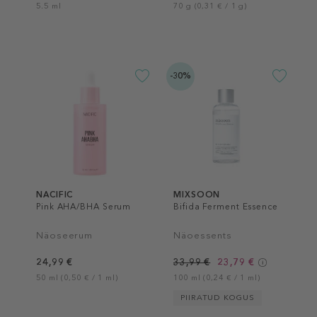
5.5 ml
70 g (0,31 € / 1 g)
-30%
NACIFIC
MIXSOON
Pink AHA/BHA Serum
Bifida Ferment Essence
Näoseerum
Näoessents
24,99 €
33,99 €
23,79 €
50 ml (0,50 € / 1 ml)
100 ml (0,24 € / 1 ml)
PIIRATUD KOGUS