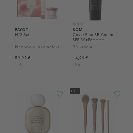
PAYOT
BOM
N°2 Set
Cover Flex BB Cream
SPF 50+PA++++
Näohoolduskomplekt
BB-kreem
59,99 €
14,99 €
1 tk
40 g
UUS