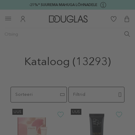
-25%* SUUREMA MAHUGA LÕHNADELE
Kataloog
(13293)
Sorteeri
Filtrid
UUS
UUS