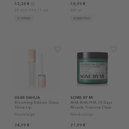
52,28 €
58,99 €
30 ml (1,74 € / 1 ml)
500 ml
E-HIND
KINGITUS
DEAR DAHLIA
SOME BY MI
Blooming Edition Glass
AHA-BHA-PHA 30 Days
Shine Lip
Miracle Truecica Clear
Pad
Huuleläige
Näokoorija
24,99 €
21,99 €