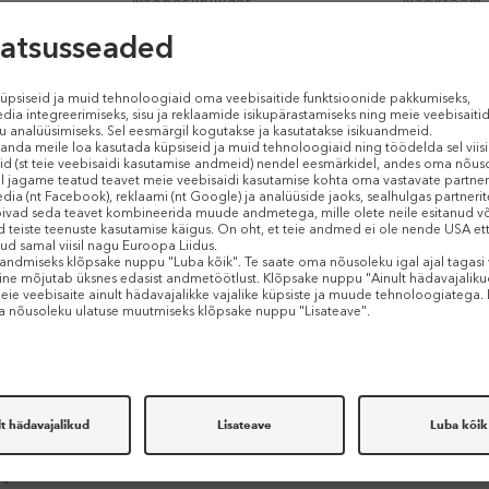
Näopesupuuder
Näokreem
14,50 €
52,28 €
75 g (0,19 € / 1 g)
30 ml (1,74 € 
E-HIND
E-HIND
-30%
NACIFIC
MIXSOON
ys Miracle
Pink AHA/BHA Serum
Bifida Ferm