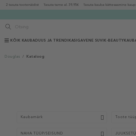
2 tasuta tootenäidist
Tasuta tarne al. 39,95€
Tasuta kauba kättesaamine kaup
KÕIK KAUBAD
UUS JA TRENDIKAS
IGAVENE SUVI
K-BEAUTY
KAUB
Douglas
/
Kataloog
Kaubamärk
Toote tüü
NAHA TÜÜP/SEISUND
JUUKSET