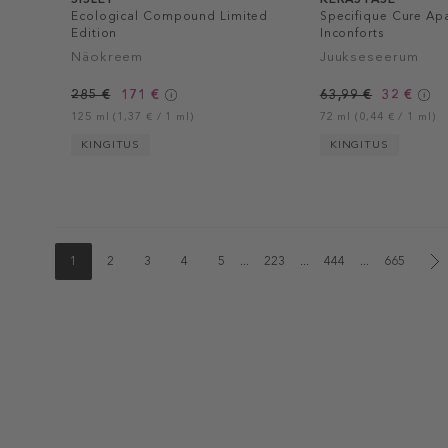
Ecological Compound Limited
Specifique Cure Apa
Edition
Inconforts
Näokreem
Juukseseerum
285 €
171 €
63,99 €
32 €
125 ml (1,37 € / 1 ml)
72 ml (0,44 € / 1 ml)
KINGITUS
KINGITUS
1
2
3
4
5
...
223
...
444
...
665