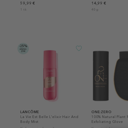
59,99 €
14,99 €
1 tk
40 g
-25%
alates
29€
LANCÔME
ONE:ZERO
La Vie Est Belle L'elixir Hair And
100% Natural Plant 
Body Mist
Exfoliating Glove