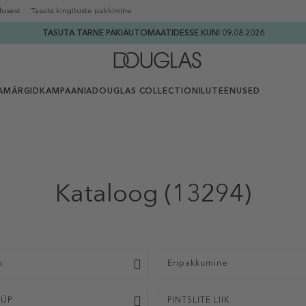
lusest
Tasuta kingituste pakkimine
TASUTA TARNE PAKIAUTOMAATIDESSE KUNI 09.08.2026
AMÄRGID
KAMPAANIA
DOUGLAS COLLECTION
ILUTEENUSED
Kataloog
(13294)
p
Eripakkumine
ÜÜP
PINTSLITE LIIK