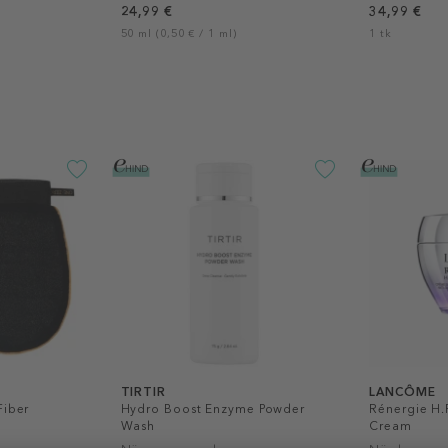
24,99 €
34,99 €
50 ml (0,50 € / 1 ml)
1 tk
TIRTIR
LANCÔME
Fiber
Hydro Boost Enzyme Powder
Rénergie H.
Wash
Cream