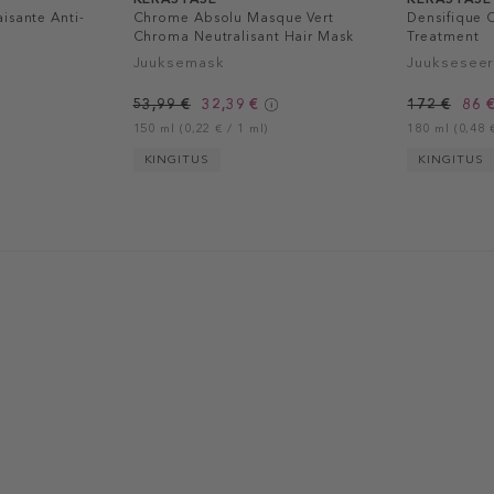
isante Anti-
Chrome Absolu Masque Vert
Densifique
Chroma Neutralisant Hair Mask
Treatment
Juuksemask
Juuksesee
53,99 €
32,39 €
172 €
86 
150 ml (0,22 € / 1 ml)
180 ml (0,48 €
KINGITUS
KINGITUS