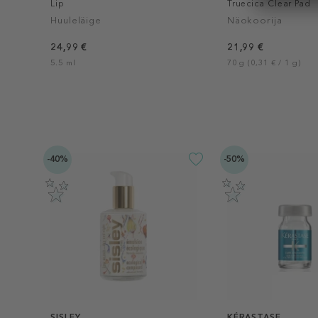
Lip
Truecica Clear Pad
Huuleläige
Näokoorija
24,99 €
21,99 €
5.5 ml
70 g (0,31 € / 1 g)
-40%
-50%
SISLEY
KÉRASTASE