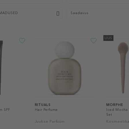
MADUSED
Saadavus
UUS
RITUALS
MORPHE
m SPF
Hair Perfume
Iced Mocha 
Set
Juukse Parfüüm
Kosmeetika