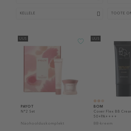
KELLELE
TOOTE O
UUS
UUS
PAYOT
BOM
N°2 Set
Cover Flex BB Crea
50+PA++++
Näohoolduskomplekt
BB-kreem