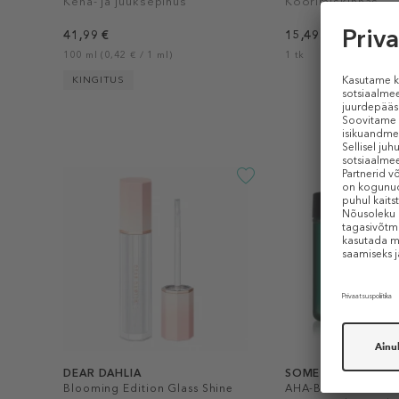
Keha- ja juuksepihus
Koorimiskinnas
41,99 €
15,49 €
100 ml (0,42 € / 1 ml)
1 tk
KINGITUS
DEAR DAHLIA
SOME BY MI
Blooming Edition Glass Shine
AHA-BHA-PHA 30 Da