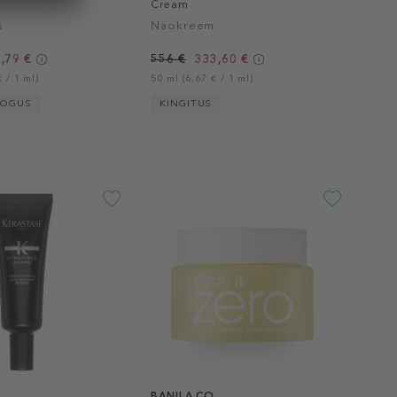
Cream
s
Näokreem
,79 €
556 €
333,60 €
 / 1 ml)
50 ml (6,67 € / 1 ml)
KOGUS
KINGITUS
BANILA CO