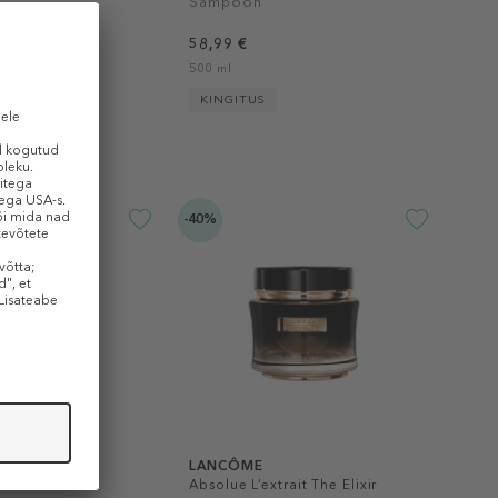
Šampoon
58,99 €
/ 1 ml)
500 ml
KINGITUS
-40%
LANCÔME
ent Essence
Absolue L’extrait The Elixir