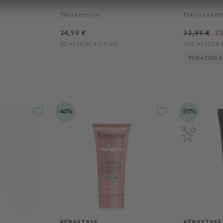
Näoseerum
Näoessent
24,99 €
33,99 €
23
50 ml (0,50 € / 1 ml)
100 ml (0,24 €
PIIRATUD 
-40%
-50%
KÉRASTASE
KÉRASTASE