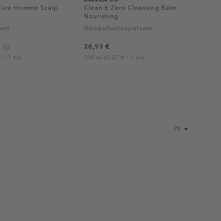
 Cure Homme Scalp
Clean It Zero Cleansing Balm
Nourishing
rum
Näopuhastuspalsam
€
26,99 €
 / 1 ml)
100 ml (0,27 € / 1 ml)
Page
20
size
select