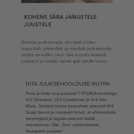
KOHENE SÄRA JANUSTELE
JUUSTELE
Niisutav juuksemask, mis teeb kõike:
tugevdab, pikendab ja niisutab juuksekiude,
andes tervisliku sära. See koostis taastab
juukseid ja toetab samal ajal nende kasvu.
RITA JUUKSEHOOLDUSE RUTIIN
Pese ja toida oma juukseid TYPEBEA toodetega
G•2 Shampoo, G•3 Conditioner ja G•4 Hair
Mask. Seejärel kanna peanahale seerumit G•1
Scalp Serum ja masseeri õrnalt, et võimendada
vereringlust ja tagada seerumi täielik
imendumine. Ütle „Tere“ volüümikatele,
klaasjatele juustele!