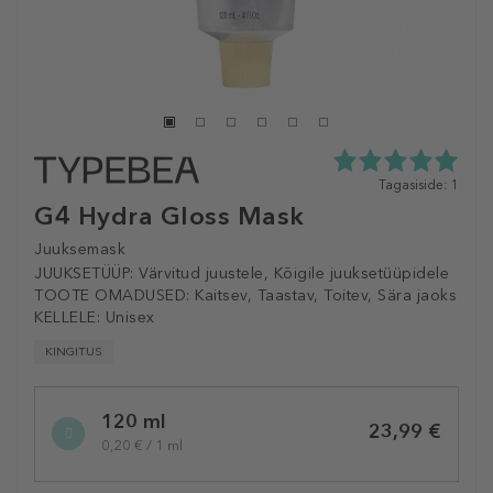
5.0
Tagasiside: 1
tähte
G4 Hydra Gloss Mask
5st
1
Juuksemask
tagasisidest
JUUKSETÜÜP:
Värvitud juustele, Kõigile juuksetüüpidele
TOOTE OMADUSED:
Kaitsev, Taastav, Toitev, Sära jaoks
KELLELE:
Unisex
KINGITUS
Selected
120 ml
variation
23,99 €
0,20 € / 1 ml