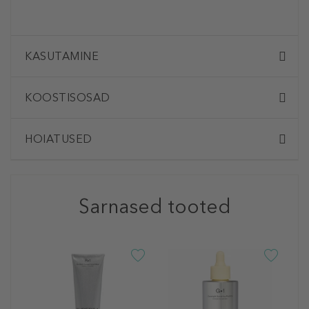
KASUTAMINE
KOOSTISOSAD
HOIATUSED
Sarnased tooted
T
G
S
Š