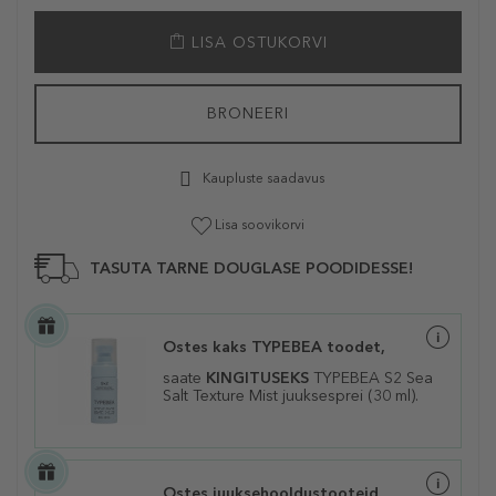
LISA OSTUKORVI
BRONEERI
Kaupluste saadavus
Lisa soovikorvi
TASUTA TARNE DOUGLASE POODIDESSE!
Ostes kaks TYPEBEA toodet,
saate
KINGITUSEKS
TYPEBEA S2 Sea
Salt Texture Mist juuksesprei (30 ml).
Ostes juuksehooldustooteid