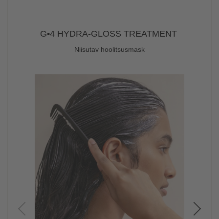
G•4 HYDRA-GLOSS TREATMENT
Niisutav hoolitsusmask
PÕ
Biomi
vastu
otste 
tugev
hüalu
läikiv
läikiv