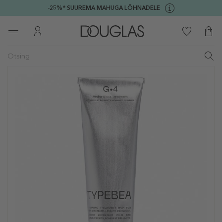
-25%* SUUREMA MAHUGA LÕHNADELE