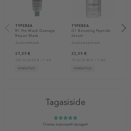
a
60
TYPEBEA
TYPEBEA
R1 Pre-Wash Damage
G1 Boosting Peptide
Repair Mask
Serum
Juuksemask
Juukseseerum
27,99 €
23,99 €
120 ml (0,23 € / 1 ml)
10 ml (2,40 € / 1 ml)
KINGITUS
KINGITUS
Tagasiside
Очень хороший продует