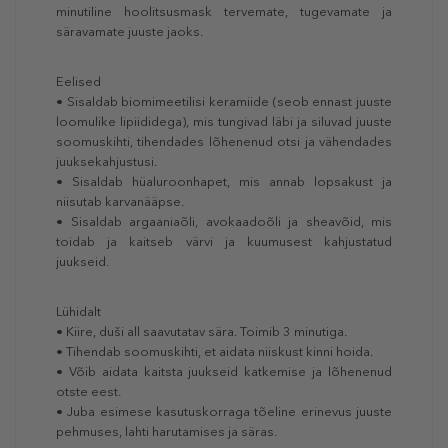
minutiline hoolitsusmask tervemate,
tugevamate ja
säravamate juuste jaoks.
Eelised
• Sisaldab biomimeetilisi keramiide (seob ennast juuste
loomulike lipiididega), mis tungivad läbi ja siluvad juuste
soomuskihti, tihendades lõhenenud otsi ja vähendades
juuksekahjustusi.
• Sisaldab hüaluroonhapet, mis annab lopsakust ja
niisutab karvanääpse.
• Sisaldab argaaniaõli, avokaadoõli ja sheavõid, mis
toidab ja kaitseb värvi ja kuumusest kahjustatud
juukseid.
Lühidalt
• Kiire, duši all saavutatav sära. Toimib 3 minutiga.
• Tihendab soomuskihti, et aidata niiskust kinni hoida.
• Võib aidata kaitsta juukseid katkemise ja lõhenenud
otste eest.
• Juba esimese kasutuskorraga tõeline erinevus juuste
pehmuses, lahti harutamises ja säras.