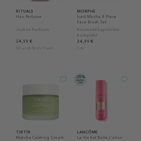
RITUALS
MORPHE
Hair Perfume
Iced Mocha 4-Piece
Face Brush Set
Juukse Parfüüm
Kosmeetikapintslite
komplekt
24,99 €
34,99 €
50 ml (0,50 € / 1 ml)
1 tk
-25%
alates
29€
TIRTIR
LANCÔME
Matcha Calming Cream
La Vie Est Belle L'elixir