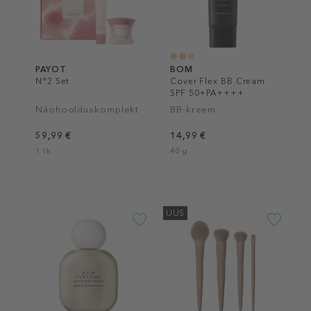
PAYOT
BOM
N°2 Set
Cover Flex BB Cream
SPF 50+PA++++
Näohoolduskomplekt
BB-kreem
59,99 €
14,99 €
1 tk
40 g
UUS