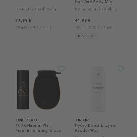
Hair And Body Mist
Rahustav näokreem
Keha- ja juuksepihus
36,99 €
41,99 €
50 ml (0,74 € / 1 ml)
100 ml (0,42 € / 1 ml)
KINGITUS
ONE:ZERO
TIRTIR
100% Natural Plant
Hydro Boost Enzyme
Fiber Exfoliating Glove
Powder Wash