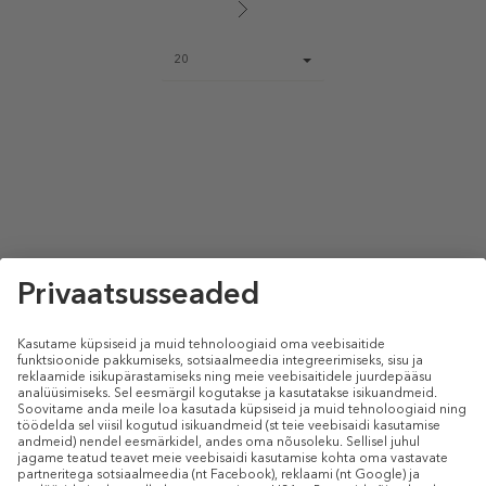
Page
20
size
select