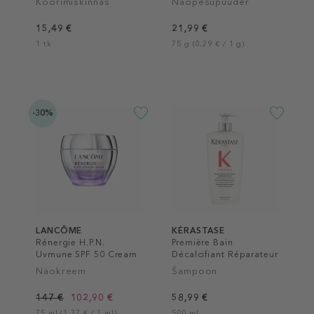
Koorimiskinnas
Näopesupuuder
15,49 €
21,99 €
1 tk
75 g (0,29 € / 1 g)
-30%
LANCÔME
KÉRASTASE
Rénergie H.P.N.
Première Bain
Uvmune SPF 50 Cream
Décalcifiant Réparateur
Shampoo
Näokreem
Šampoon
147 €
102,90 €
58,99 €
75 ml (1,37 € / 1 ml)
500 ml