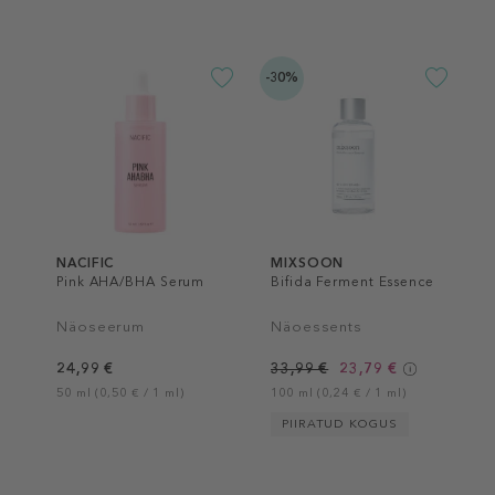
-30%
NACIFIC
MIXSOON
Pink AHA/BHA Serum
Bifida Ferment Essence
Näoseerum
Näoessents
24,99 €
33,99 €
23,79 €
50 ml (0,50 € / 1 ml)
100 ml (0,24 € / 1 ml)
PIIRATUD KOGUS