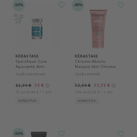
-50%
-40%
KÉRASTASE
KÉRASTASE
Specifique Cure
Chrome Absolu
Apaisante Anti-
Masque Vert Chroma
Inconforts
Neutralisant Hair Mask
Juukseseerum
Juuksemask
63,99 €
32 €
53,99 €
32,39 €
72 ml (0,44 € / 1 ml)
150 ml (0,22 € / 1 ml)
KINGITUS
KINGITUS
-50%