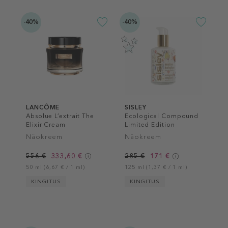
-40%
-40%
LANCÔME
SISLEY
Absolue L’extrait The
Ecological Compound
Elixir Cream
Limited Edition
Näokreem
Näokreem
556 €
333,60 €
285 €
171 €
50 ml (6,67 € / 1 ml)
125 ml (1,37 € / 1 ml)
KINGITUS
KINGITUS