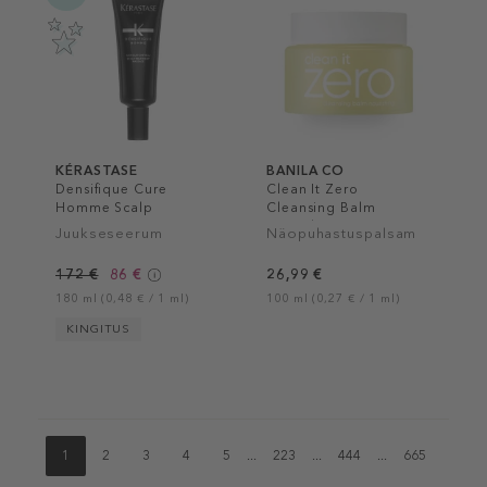
KÉRASTASE
BANILA CO
Densifique Cure
Clean It Zero
Homme Scalp
Cleansing Balm
Treatment
Nourishing
Juukseseerum
Näopuhastuspalsam
172 €
86 €
26,99 €
180 ml (0,48 € / 1 ml)
100 ml (0,27 € / 1 ml)
KINGITUS
1
2
3
4
5
...
223
...
444
...
665