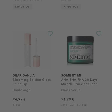
KINGITUS
KINGITUS
DEAR DAHLIA
SOME BY MI
Blooming Edition Glass
AHA-BHA-PHA 30 Days
Shine Lip
Miracle Truecica Clear
Pad
Huuleläige
Näokoorija
24,99 €
21,99 €
5.5 ml
70 g (0,31 € / 1 g)