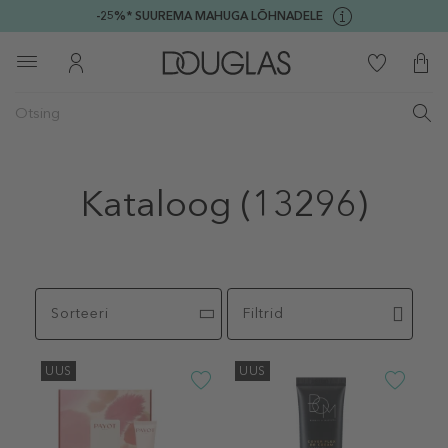
-25%* SUUREMA MAHUGA LÕHNADELE
Kataloog
(13296)
Sorteeri
Filtrid
UUS
UUS