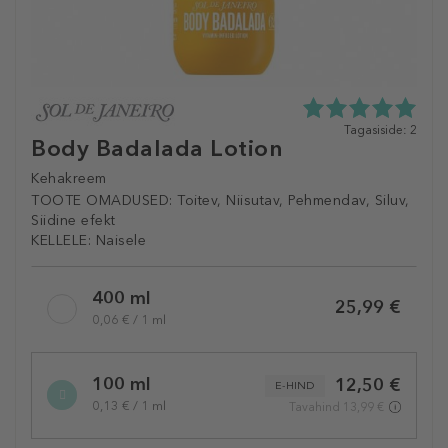
5.0
Tagasiside: 2
Body Badalada Lotion
tähte
5st
Kehakreem
2
tagasisidest
TOOTE OMADUSED:
Toitev, Niisutav, Pehmendav, Siluv,
Siidine efekt
KELLELE:
Naisele
Selected
400 ml
variation
25,99 €
0,06 € / 1 ml
100 ml
12,50 €
E-HIND
0,13 € / 1 ml
Tavahind 13,99 €