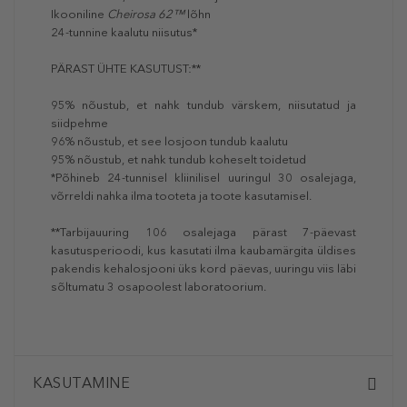
Ikooniline
Cheirosa 62™
lõhn
24-tunnine kaalutu niisutus*
PÄRAST ÜHTE KASUTUST:**
95% nõustub, et nahk tundub värskem, niisutatud ja
siidpehme
96% nõustub, et see losjoon tundub kaalutu
95% nõustub, et nahk tundub koheselt toidetud
*Põhineb 24-tunnisel kliinilisel uuringul 30 osalejaga,
võrreldi nahka ilma tooteta ja toote kasutamisel.
**Tarbijauuring 106 osalejaga pärast 7-päevast
kasutusperioodi, kus kasutati ilma kaubamärgita üldises
pakendis kehalosjooni üks kord päevas, uuringu viis läbi
sõltumatu 3 osapoolest laboratoorium.
KASUTAMINE