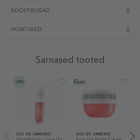
KOOSTISOSAD
HOIATUSED
Sarnased tooted
-30%
S
D
B
K
a
75
SOL DE JANEIRO
SOL DE JANEIRO
GlowMotions Glow Oil
Bom Dia Bright Cream