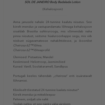
SOL DE JANEIRO Body Badalada Lotion
(Kehalosjoon)
Anna janusele nahale 24-tunnine kaalutu niisutus. See
kiirelt imenduv ja vastupandamatu lõhnaga kehalosjoon
sisaldab Brasiilia suhkruroogu, mis võimendab naha
pinna niisutust, seitsme hüaluroonhappe segu, mis viib
niiskust sügavamatesse nahakihtidesse, ja ikoonilist
Cheirosa 62™
lõhna.
Cheirosa 62™
lõhnaprofiil
Ülemised: Pistaatsia, Mandel
Keskmised: Heliotroop, Jasmiiniõied
Kuivad: Vanill, Soolakaramell, Sandlipuu
Portugali keeles tähendab „
cheirosa
“ eriti isuäratavalt
lõhnamist.
Kliiniliselt tõestatud 24-tunnine kaalutu niisutus*
Kiirelt imenduv ja mittekleepuv
Pehmem, siidjalt sile nahk
Toidab nahka, et see näeks välja värskem