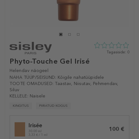
0
Tagasiside: 0
tähte
Phyto-Touche Gel Irisé
5st
0
Helendav näogeel
tagasisidest
NAHA TÜÜP/SEISUND:
Kõigile nahatüüpidele
TOOTE OMADUSED:
Taastav, Niisutav, Pehmendav,
Siluv
KELLELE:
Naisele
KINGITUS
PIIRATUD KOGUS
Selected
Irisée
variation
100 €
30.00 ml
3,33 € / 1 ml