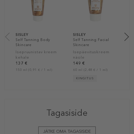
P
n
2
40
SISLEY
SISLEY
Self Tanning Body
Self Tanning Facial
Skincare
Skincare
Isepruunistav kreem
Isepäevituskreem
kehale
näole
137 €
149 €
150 ml (0,91 € / 1 ml)
60 ml (2,48 € / 1 ml)
KINGITUS
Tagasiside
JÄTKE OMA TAGASISIDE