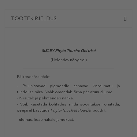
TOOTEKIRJELDUS
SISLEY
Phyto-Touche Gel Irisé
(Helendav näogeel)
Päikesesära efekt
- Pruunistavad pigmendid annavad kordumatu ja
tundelise sära. Nahk omandab õrna päevitunud jume.
- Niisutab ja pehmendab nahka.
- Võib kasutada kohtades, mida soovitakse rõhutada,
seejärel kasutada
Phyto-Touches Powder
puudrit.
Tulemus: lisab nahale jumekust.