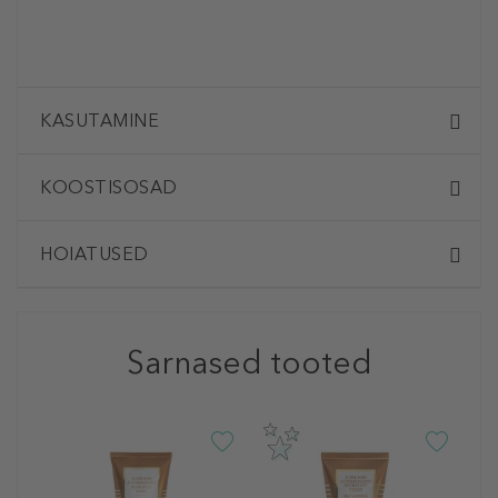
KASUTAMINE
KOOSTISOSAD
HOIATUSED
Sarnased tooted
S
S
V