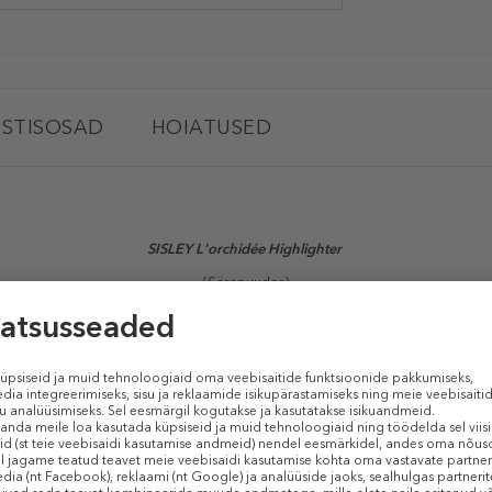
STISOSAD
HOIATUSED
SISLEY L'orchidée Highlighter
(Särapuuder)
der, mis annab nahale valgust peegeldava ja jume parandava pärlja loori.
 tekstuur sulandub veatult nahaga, andes loomuliku viimistluse ilma puudrief
 intensiivsust õrnast peaaegu märkamatust särast julgema ja elegantsema ki
dub kõikide nahatoonidega, tuues välja iga jume unikaalse ilu.
 iga stiiliga ja säilitab jume kogu päeva.