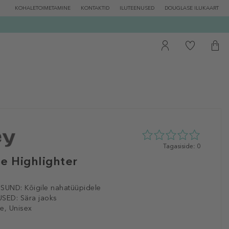
KOHALETOIMETAMINE
KONTAKTID
ILUTEENUSED
DOUGLASE ILUKAART
0
Tagasiside: 0
tähte
e Highlighter
5st
0
tagasisidest
ISUND:
Kõigile nahatüüpidele
SED:
Sära jaoks
e, Unisex