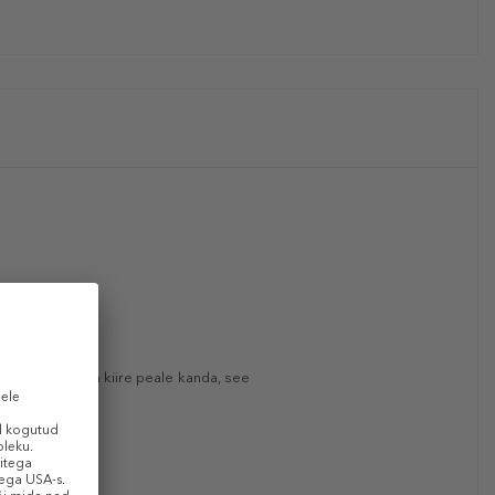
ektita. Mugav ja kiire peale kanda, see
rkuseni.