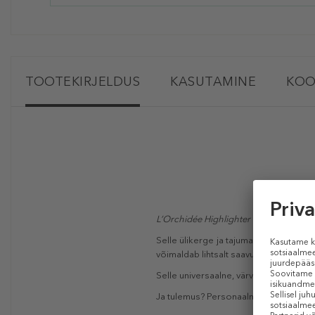
TOOTEKIRJELDUS
KASUTAMINE
KOO
L’Orchidée Highlighter
on helendav puu
Selle ülikerge ja tajumatu puudergeeli
võimaldab lihtsalt saavutada soovitud
Selle universaalne, värvitu toon kohan
Ja tulemus? Personaalne sära, mis sobib