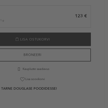
123 €
 1 g
LISA OSTUKORVI
BRONEERI
Kaupluste saadavus
Lisa soovikorvi
 TARNE DOUGLASE POODIDESSE!