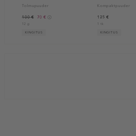
Tolmupuuder
Kompaktpuuder
100 €
70 €
125 €
12 g
1 tk
KINGITUS
KINGITUS