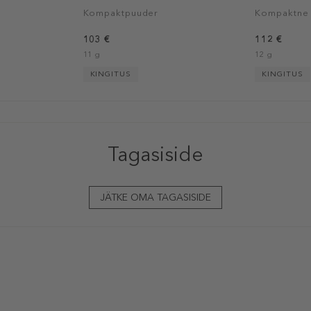
Kompaktpuuder
Kompaktne 
103 €
112 €
11 g
12 g
KINGITUS
KINGITUS
Tagasiside
JÄTKE OMA TAGASISIDE