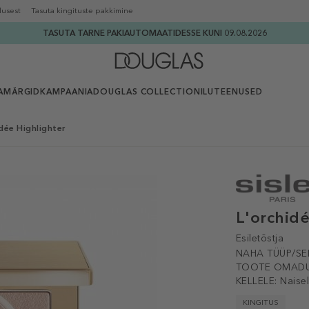
lusest
Tasuta kingituste pakkimine
TASUTA TARNE PAKIAUTOMAATIDESSE KUNI 09.08.2026
AMÄRGID
KAMPAANIA
DOUGLAS COLLECTION
ILUTEENUSED
idée Highlighter
L'orchidé
Esiletõstja
NAHA TÜÜP/SE
TOOTE OMADU
KELLELE:
Naisel
KINGITUS