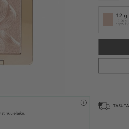
Selected
12 g
variation
12.00 g
10,25 € /
TASUTA
st huuleläike.