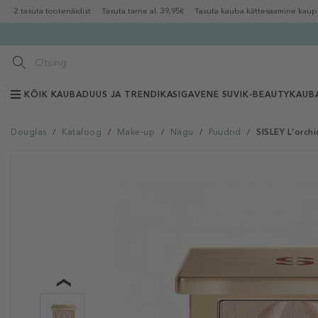
2 tasuta tootenäidist
Tasuta tarne al. 39,95€
Tasuta kauba kättesaamine kaup
KÕIK KAUBAD
UUS JA TRENDIKAS
IGAVENE SUVI
K-BEAUTY
KAUB
Douglas
/
Kataloog
/
Make-up
/
Nägu
/
Puudrid
/
SISLEY L'orch