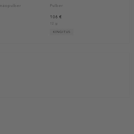
näopulber
Pulber
106 €
12 g
KINGITUS