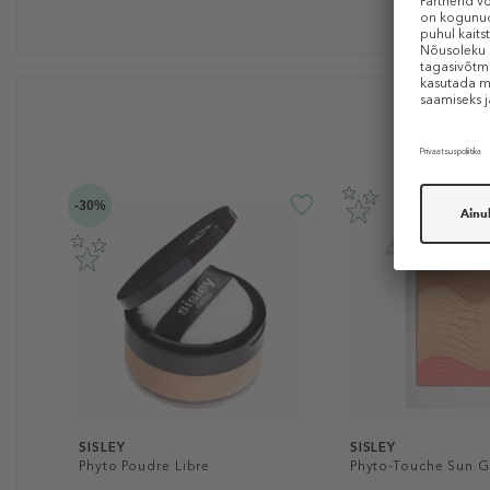
-30%
SISLEY
SISLEY
Phyto Poudre Libre
Phyto-Touche Sun 