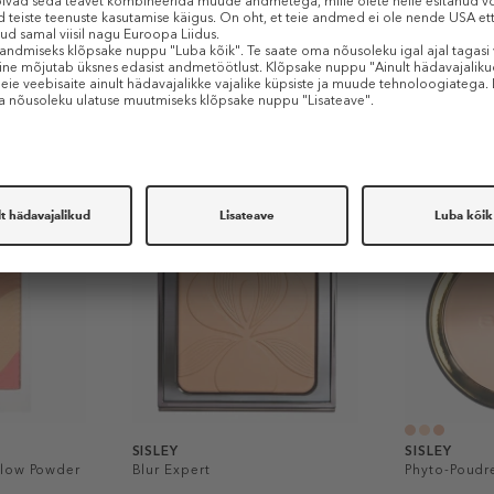
Sarnased tooted
SISLEY
SISLEY
Glow Powder
Blur Expert
Phyto-Poud