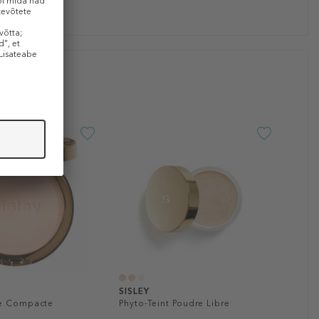
SISLEY
re Compacte
Phyto-Teint Poudre Libre