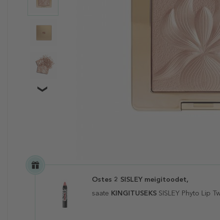
Ostes 2 SISLEY meigitoodet,
saate
KINGITUSEKS
SISLEY Phyto Lip Twi