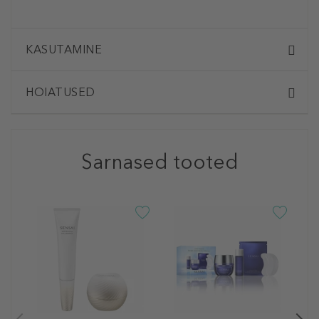
KASUTAMINE
HOIATUSED
Sarnased tooted
S
S
F
N
1
1