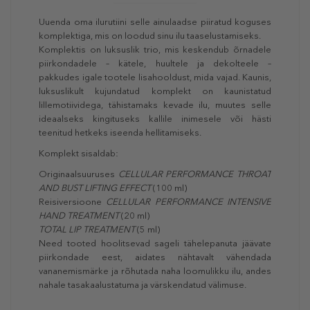
Uuenda oma ilurutiini selle ainulaadse piiratud koguses
komplektiga, mis on loodud sinu ilu taaselustamiseks.
Komplektis on luksuslik trio, mis keskendub õrnadele
piirkondadele – kätele, huultele ja dekolteele –
pakkudes igale tootele lisahooldust, mida vajad. Kaunis,
luksuslikult kujundatud komplekt on kaunistatud
lillemotiividega, tähistamaks kevade ilu, muutes selle
ideaalseks kingituseks kallile inimesele või hästi
teenitud hetkeks iseenda hellitamiseks.
Komplekt sisaldab:
Originaalsuuruses
CELLULAR PERFORMANCE THROAT
AND BUST LIFTING EFFECT
(100 ml)
Reisiversioone
CELLULAR PERFORMANCE INTENSIVE
HAND TREATMENT
(20 ml)
TOTAL LIP TREATMENT
(5 ml)
Need tooted hoolitsevad sageli tähelepanuta jäävate
piirkondade eest, aidates nähtavalt vähendada
vananemismärke ja rõhutada naha loomulikku ilu, andes
nahale tasakaalustatuma ja värskendatud välimuse.