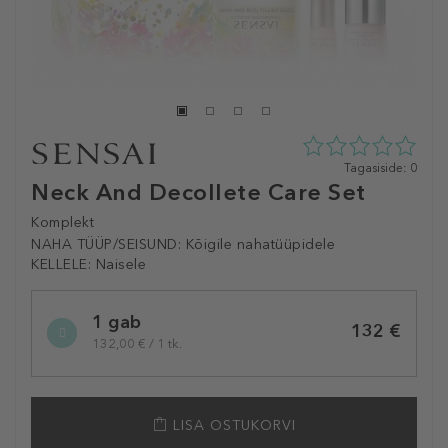
0
Tagasiside: 0
tähte
Neck And Decollete Care Set
5st
0
Komplekt
tagasisidest
NAHA TÜÜP/SEISUND:
Kõigile nahatüüpidele
KELLELE:
Naisele
Selected
1 gab
variation
132 €
132,00 € / 1 tk.
LISA OSTUKORVI