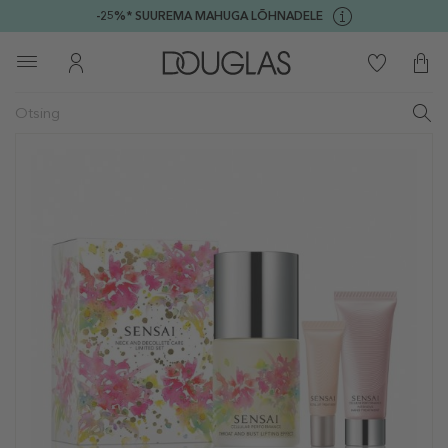
-25%* SUUREMA MAHUGA LÕHNADELE