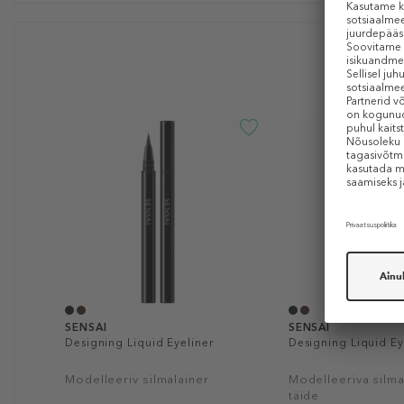
SENSAI
SENSAI
Designing Liquid Eyeliner
Designing Liquid Eye
Modelleeriv silmalainer
Modelleeriva silma
täide