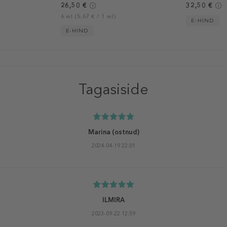
26,50 €
32,50 €
6 ml (5,67 € / 1 ml)
E-HIND
E-HIND
Tagasiside
Marina
(ostnud)
2024-04-19 22:01
ILMIRA
2023-09-22 12:59