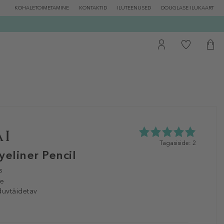
KOHALETOIMETAMINE
KONTAKTID
ILUTEENUSED
DOUGLASE ILUKAART
5.0
Tagasiside: 2
tähte
yeliner Pencil
5st
2
s
tagasisidest
le
duvtäidetav