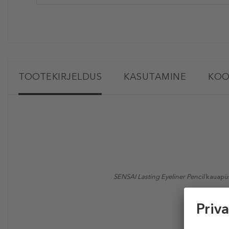
TOOTEKIRJELDUS
KASUTAMINE
KOO
SENSAI Lasting Eyeliner Pencil
kauapüsi