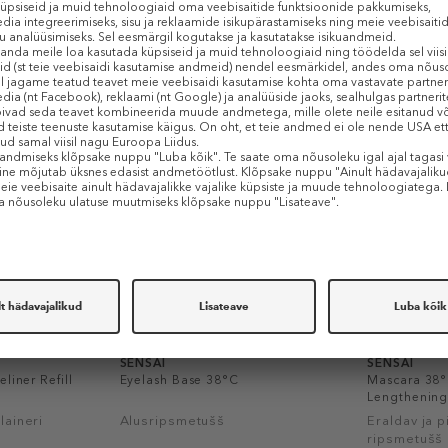
Sarnased tooted
SENSAI
SENSAI
liner Refill
Eyelash Base 38°C
Mascara 38°
Lengthenin
laineri
Alusripsmetušš
Eraldav ja 
ripsmetušš