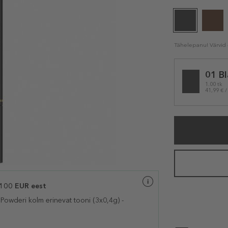
Tähelepanu! Värvid e
Selected
01 Bl
variation
1.00 tk
41,99 € /
 100 EUR eest
Powderi kolm erinevat tooni (3x0,4g) -