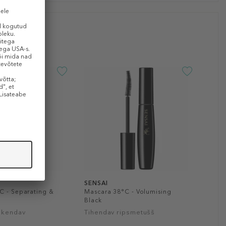
SENSAI
C - Separating &
Mascara 38°C - Volumising
g
Black
pikendav
Tihendav ripsmetušš