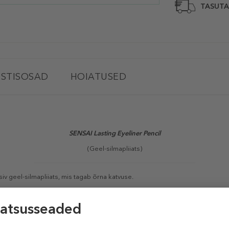
TASUTA
STISOSAD
HOIATUSED
SENSAI
Lasting Eyeliner Pencil
(Geel-silmapliiats)
v geel-silmapliiats, mis tagab õrna katvuse.