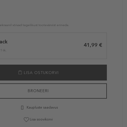
kraanil võivad tegelikust tootevärvist erineda.
ack
41,99 €
 1 tk.
LISA OSTUKORVI
BRONEERI
Kaupluste saadavus
Lisa soovikorvi