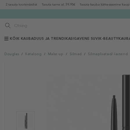
2 tasuta tootenäidist
Tasuta tarne al. 39,95€
Tasuta kauba kättesaamine kaup
KÕIK KAUBAD
UUS JA TRENDIKAS
IGAVENE SUVI
K-BEAUTY
KAUB
Douglas
/
Kataloog
/
Make-up
/
Silmad
/
Silmapliiatsid/-lainerid