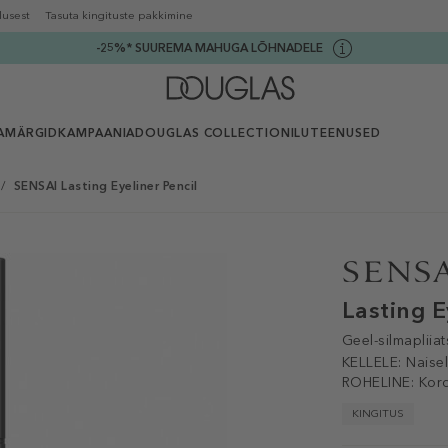
lusest
Tasuta kingituste pakkimine
-25%* SUUREMA MAHUGA LÕHNADELE
AMÄRGID
KAMPAANIA
DOUGLAS COLLECTION
ILUTEENUSED
/
SENSAI Lasting Eyeliner Pencil
Lasting E
Geel-silmapliiat
KELLELE:
Naise
ROHELINE:
Kor
KINGITUS