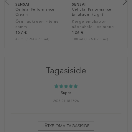
SENSAI
SENSAI
Cellular Performance
Cellular Performance
Cream
Emulsion I (Light)
Õrn näokreem – teine
Kerge emulsioon
samm
näonahale – esimene
samm
157 €
126 €
40 ml (3,93 € / 1 ml)
100 ml (1,26 € / 1 ml)
Tagasiside
Super
2023-01-18 17:26
JÄTKE OMA TAGASISIDE