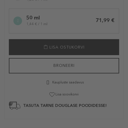
50 ml
71,99 €
1,44 € / 1 ml
LISA OSTUKORVI
BRONEERI
Kaupluste saadavus
Lisa soovikorvi
TASUTA TARNE DOUGLASE POODIDESSE!