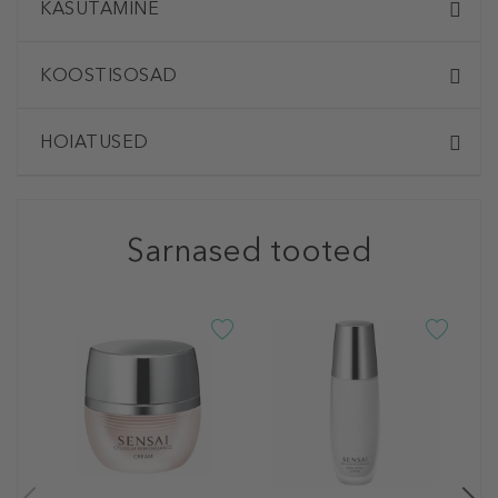
KASUTAMINE
KOOSTISOSAD
HOIATUSED
Sarnased tooted
S
H
S
m
5
50