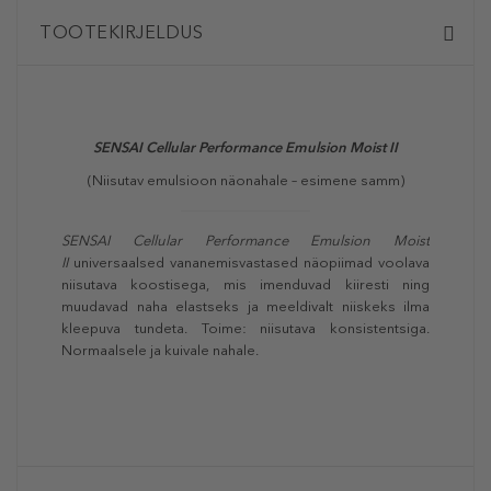
TOOTEKIRJELDUS
SENSAI
Cellular Performance Emulsion Moist II
(Niisutav emulsioon näonahale – esimene samm)
SENSAI
Cellular Performance Emulsion Moist
II
universaalsed vananemisvastased näopiimad voolava
niisutava koostisega, mis imenduvad kiiresti ning
muudavad naha elastseks ja meeldivalt niiskeks ilma
kleepuva tundeta. Toime: niisutava konsistentsiga.
Normaalsele ja kuivale nahale.