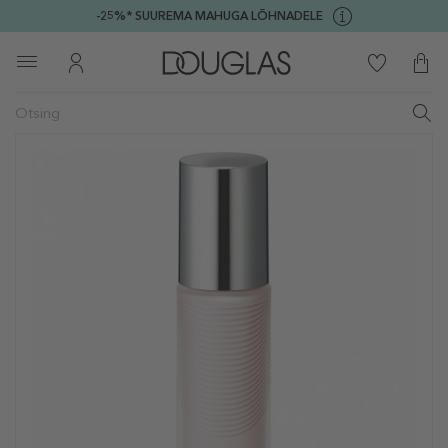
-25%* SUUREMA MAHUGA LÕHNADELE