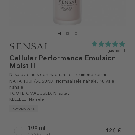
5.0
Tagasiside: 1
tähte
Cellular Performance Emulsion
5st
Moist II
1
tagasisidest
Niisutav emulsioon näonahale – esimene samm
NAHA TÜÜP/SEISUND:
Normaalsele nahale, Kuivale
nahale
TOOTE OMADUSED:
Niisutav
KELLELE:
Naisele
POPULAARNE
Selected
100 ml
variation
126 €
1,26 € / 1 ml