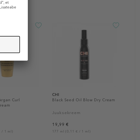
CHI
Argan Curl
Black Seed Oil Blow Dry Cream
Cream
Juuksekreem
19,99 €
 / 1 ml)
177 ml (0,11 € / 1 ml)