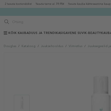
2 tasuta tootenäidist
Tasuta tarne al. 39,95€
Tasuta kauba kättesaamine kaup
KÕIK KAUBAD
UUS JA TRENDIKAS
IGAVENE SUVI
K-BEAUTY
KAUB
Douglas
/
Kataloog
/
Juuksehooldus
/
Viimistlus
/
Juuksegeelid j