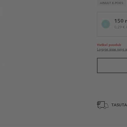
AINULT E-POES
Selected
150 
variation
0,29 € 
Hetkel puudub
Logige sisse ning 
TASUTA