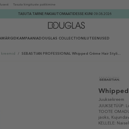
lusest
Tasuta kingituste pakkimine
TASUTA TARNE PAKIAUTOMAATIDESSE KUNI 09.08.2026
AMÄRGID
KAMPAANIA
DOUGLAS COLLECTION
ILUTEENUSED
a kreemid
/
SEBASTIAN PROFESSIONAL Whipped Crème Hair Styli...
Whipped 
Juuksekreem
JUUKSETÜÜP:
L
TOOTE OMADU
jaoks, Kujundav
KELLELE:
Naise