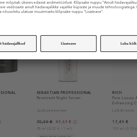
Sarnased tooted
-30%
SSIONAL
SEBASTIAN PROFESSIONAL
RICH
Penetraitt Night Serum
Pure Luxury 
Enhancing 
Juukseseerum
Lokikreem
70,99 €
49,69 €
17,49 €
95 ml (0,52 € / 1 ml)
120 ml (0,15 €