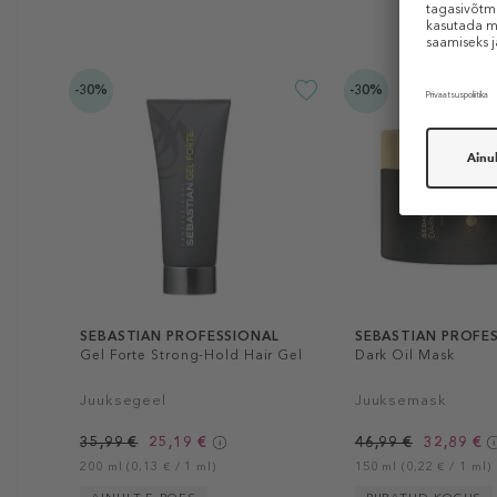
-30%
-30%
SEBASTIAN PROFESSIONAL
SEBASTIAN PROFE
Gel Forte Strong-Hold Hair Gel
Dark Oil Mask
Juuksegeel
Juuksemask
35,99 €
25,19 €
46,99 €
32,89 €
200 ml (0,13 € / 1 ml)
150 ml (0,22 € / 1 ml)