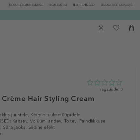
KOHALETOIMETAMINE
KONTAKTID
ILUTEENUSED
DOUGLASE ILUKAART
0
Tagasiside: 0
tähte
Crème Hair Styling Cream
5st
0
tagasisidest
okkis juustele, Kõigile juuksetüüpidele
SED:
Kaitsev, Volüümi andev, Toitev, Paindlikkuse
, Sära jaoks, Siidine efekt
le