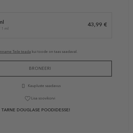
ml
43,99 €
/ 1 ml
anname Teile teada
kui toode on taas saadaval.
BRONEERI
Kaupluste saadavus
Lisa soovikorvi
 TARNE DOUGLASE POODIDESSE!