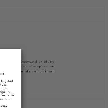
ks lokkideks. Kreemvahul on õhuline
eiinide tasakaalustatud kompleksi, mis
aks ja paindlikumaks, neid on lihtsam