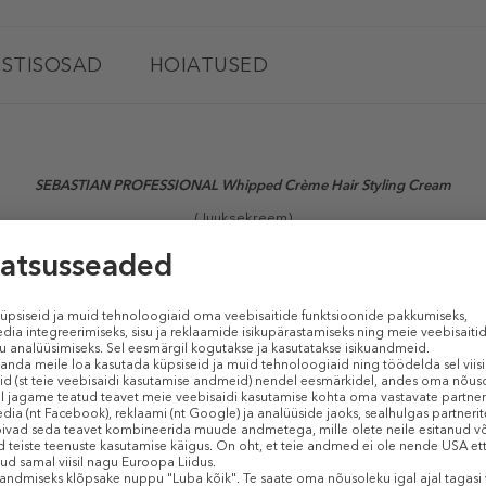
STISOSAD
HOIATUSED
SEBASTIAN PROFESSIONAL Whipped Crème Hair Styling Cream
(Juuksekreem)
kreem sobib ideaalselt romantilisteks soenguteks ja õrnalt langevate
ga juuksekarva, hooldades õrnalt ja samas raskeks muutmata. Sisaldab prot
, muutes nad säravaks ja meeldivalt pehmeks. Juuksed jäävad sõnakuulekam
äeva.