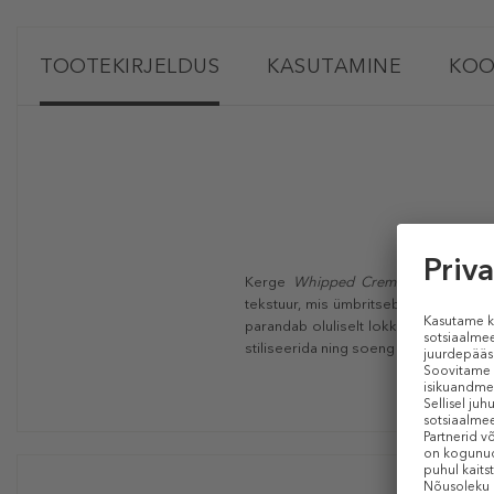
TOOTEKIRJELDUS
KASUTAMINE
KOO
Kerge
Whipped Creme
hooldav vaht
tekstuur, mis ümbritseb täiuslikult i
parandab oluliselt lokkide seisundit
stiliseerida ning soeng püsib kogu p