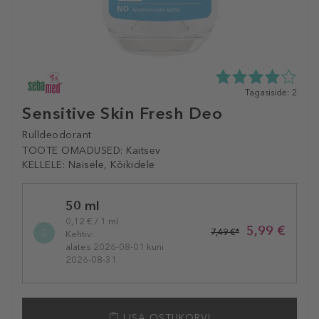
4.0
Tagasiside: 2
tähte
Sensitive Skin Fresh Deo
5st
2
Rulldeodorant
tagasisidest
TOOTE OMADUSED:
Kaitsev
KELLELE:
Naisele, Kõikidele
Selected
50 ml
variation
0,12 € / 1 ml
5,99 €
7,49 €*
Kehtiv:
alates 2026-08-01 kuni
2026-08-31
LISA OSTUKORVI