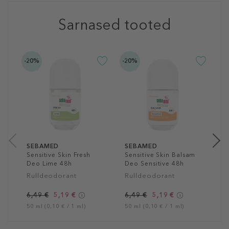
Sarnased tooted
-20%
-20%
-2
S
S
D
R
6
50
SEBAMED
SEBAMED
Sensitive Skin Fresh
Sensitive Skin Balsam
Deo Lime 48h
Deo Sensitive 48h
Rulldeodorant
Rulldeodorant
6,49 €
5,19 €
6,49 €
5,19 €
50 ml (0,10 € / 1 ml)
50 ml (0,10 € / 1 ml)