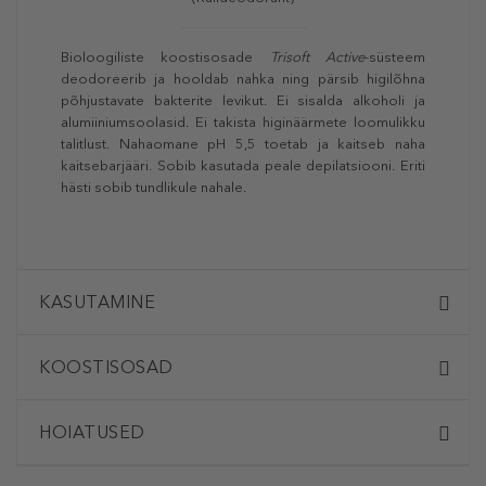
Bioloogiliste koostisosade
Trisoft Active
-süsteem
deodoreerib ja hooldab nahka ning pärsib higilõhna
põhjustavate bakterite levikut. Ei sisalda alkoholi ja
alumiiniumsoolasid. Ei takista higinäärmete loomulikku
talitlust. Nahaomane pH 5,5 toetab ja kaitseb naha
kaitsebarjääri. Sobib kasutada peale depilatsiooni. Eriti
hästi sobib tundlikule nahale.
KASUTAMINE
KOOSTISOSAD
HOIATUSED