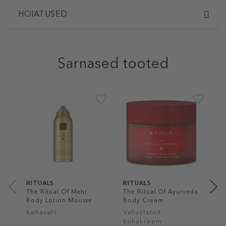
HOIATUSED
Sarnased tooted
R
T
B
K
1
22
RITUALS
RITUALS
The Ritual Of Mehr
The Ritual Of Ayurveda
Body Lotion Mousse
Body Cream
Kehavaht
Vahustatud
kehakreem