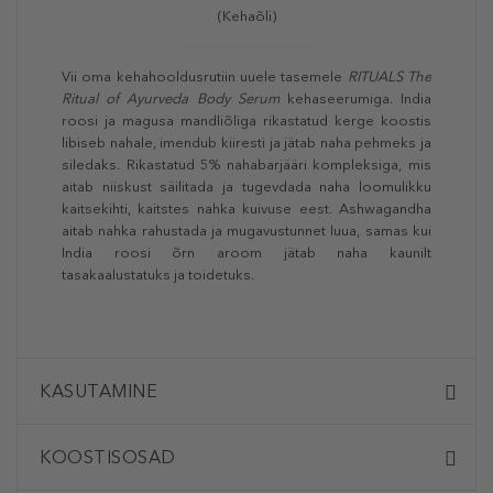
(Kehaõli)
Vii oma kehahooldusrutiin uuele tasemele
RITUALS The
Ritual of Ayurveda Body Serum
kehaseerumiga. India
roosi ja magusa mandliõliga rikastatud kerge koostis
libiseb nahale, imendub kiiresti ja jätab naha pehmeks ja
siledaks. Rikastatud 5% nahabarjääri kompleksiga, mis
aitab niiskust säilitada ja tugevdada naha loomulikku
kaitsekihti, kaitstes nahka kuivuse eest. Ashwagandha
aitab nahka rahustada ja mugavustunnet luua, samas kui
India roosi õrn aroom jätab naha kaunilt
tasakaalustatuks ja toidetuks.
KASUTAMINE
KOOSTISOSAD