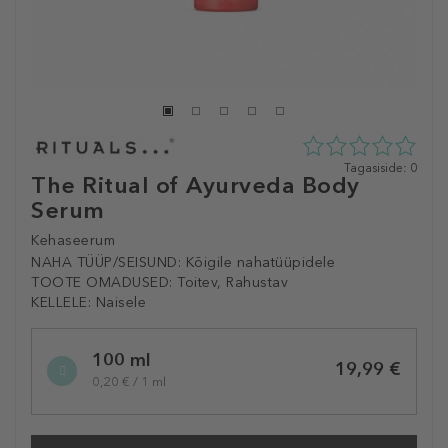
0
Tagasiside: 0
The Ritual of Ayurveda Body
tähte
5st
Serum
0
tagasisidest
Kehaseerum
NAHA TÜÜP/SEISUND:
Kõigile nahatüüpidele
TOOTE OMADUSED:
Toitev, Rahustav
KELLELE:
Naisele
Selected
100 ml
variation
19,99 €
0,20 € / 1 ml