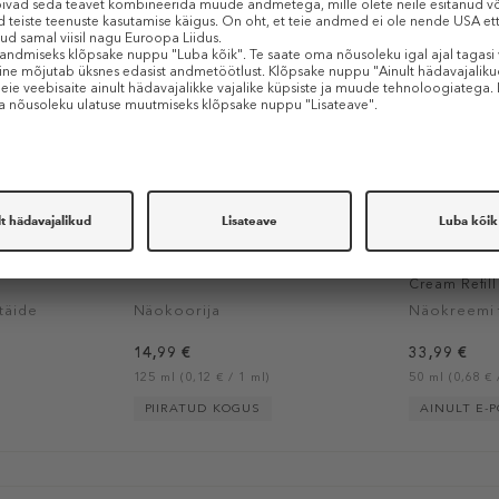
RITUALS
RITUALS
m Refill
Homme Charcoal Face Scrub
Homme Anti
Cream Refill
täide
Näokoorija
Näokreemi 
14,99 €
33,99 €
125 ml (0,12 € / 1 ml)
50 ml (0,68 € 
PIIRATUD KOGUS
AINULT E-