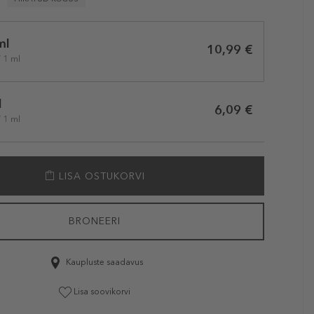
ml
10,99 €
/ 1 ml
l
6,09 €
/ 1 ml
LISA OSTUKORVI
BRONEERI
Kaupluste saadavus
Lisa soovikorvi