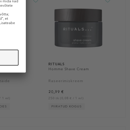
RITUALS
-Ageing Face
Homme Shave Cream
täide
Raseerimiskreem
20,99 €
/ 1 ml)
250 tk (0,08 € / 1 ml)
POES
PIIRATUD KOGUS