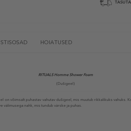
TASUTA
STISOSAD
HOIATUSED
RITUALS Homme Shower Foam
(Dušigeel)
l on võimsalt puhastav vahutav dušigeel, mis muutub rikkalikuks vahuks. K
rve välimusega nahk, mis tundub värske ja puhas.