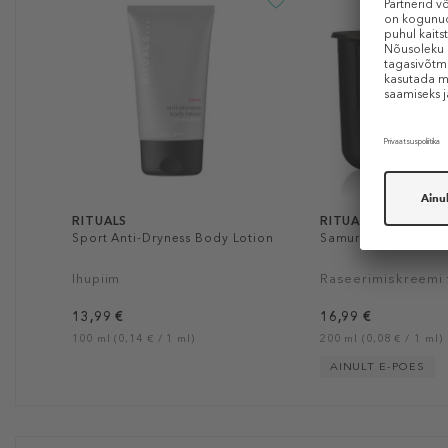
RITUALS
RITUALS
Sport Anti-Dryness Body Lotion
Samurai Shave Crea
Ihupiim
Raseerimiskreemi 
13,99 €
16,99 €
100 ml (0,14 € / 1 ml)
200 ml (0,08 € / 1 ml)
AINULT E-POES