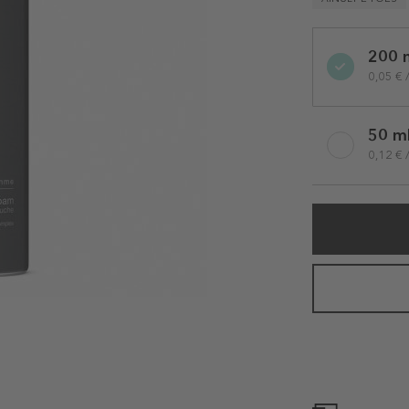
Selected
200 
variation
0,05 € 
50 m
0,12 € 