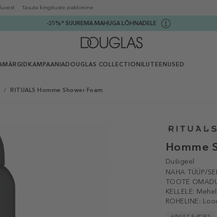
lusest
Tasuta kingituste pakkimine
-25%* SUUREMA MAHUGA LÕHNADELE
AMÄRGID
KAMPAANIA
DOUGLAS COLLECTION
ILUTEENUSED
/
RITUALS Homme Shower Foam
Homme S
Dušigeel
NAHA TÜÜP/SE
TOOTE OMADU
KELLELE:
Mehel
ROHELINE:
Loo
AINULT E-POES