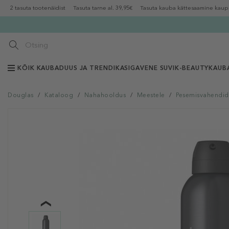
2 tasuta tootenäidist
Tasuta tarne al. 39,95€
Tasuta kauba kättesaamine kaup
KÕIK KAUBAD
UUS JA TRENDIKAS
IGAVENE SUVI
K-BEAUTY
KAUB
Douglas
/
Kataloog
/
Nahahooldus
/
Meestele
/
Pesemisvahendid