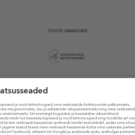
TOOTE OMADUSED
Sarnased tooted