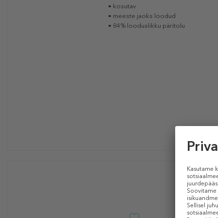
• kosutav
• meeste jaoks loodud
• 84% looduslikku päritolu