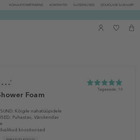
KOHALETOIMETAMINE
KONTAKTID
ILUTEENUSED
DOUGLASE ILUKAART
4.9
Tagasiside: 10
hower Foam
tähte
5st
10
tagasisidest
ISUND:
Kõigile nahatüüpidele
SED:
Puhastav, Värskendav
e
duslikud koostisosad
PIIRATUD KOGUS