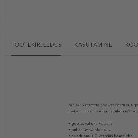
TOOTEKIRJELDUS
KASUTAMINE
KOO
RITUALS Homme Shower Foam
dušigee
E-vitamiini kompleksi. Ja tulemus? Te
• geelist vahuks koostis
• puhastav, värskendav
• seedripuu + E-vitamiini kompleks