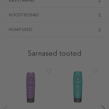
KASUTAMINE
KOOSTISOSAD
HOIATUSED
Sarnased tooted
R
P
S
J
1
20