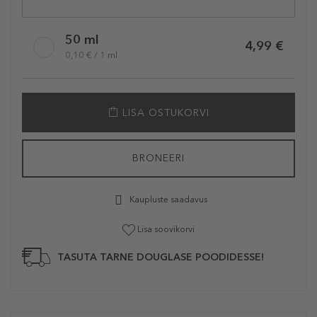
50 ml
4,99 €
0,10 € / 1 ml
LISA OSTUKORVI
BRONEERI
Kaupluste saadavus
Lisa soovikorvi
TASUTA TARNE DOUGLASE POODIDESSE!