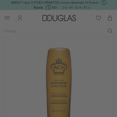
AINULT täna E-POES! KINGITUS, ostes vähemalt 49 € eest
Kood:
MD
0
d
4
h
52
m
40
s