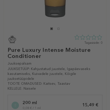
0
Tagasiside: 0
tähte
Pure Luxury Intense Moisture
5st
Conditioner
0
tagasisidest
Juuksepalsam
JUUKSETÜÜP:
Kahjustatud juustele, Igapäevaseks
kasutamiseks, Kuivadele juustele, Kõigile
juuksetüüpidele
TOOTE OMADUSED:
Kaitsev, Taastav
KELLELE:
Naisele
Selected
200 ml
variation
15,49 €
0,08 € / 1 ml