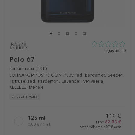
0
Tagasiside: 0
tähte
Polo 67
5st
0
Parfüümvesi (EDP)
tagasisidest
LÕHNAKOMPOSITSIOON:
Puuviljad, Bergamot, Seeder,
Tsitruselised, Kardemon, Lavendel, Vetiveeria
KELLELE:
Mehele
AINULT E-POES
Selected
110 €
variation
125 ml
82,50 €
Hind
0,88 € / 1 ml
ostes vähemalt 29 € eest