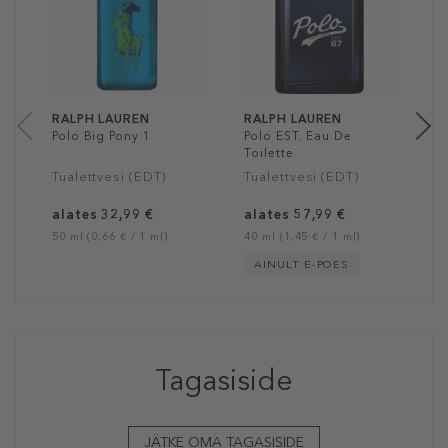
P
8
75
RALPH LAUREN
RALPH LAUREN
Polo Big Pony 1
Polo EST. Eau De
Toilette
Tualettvesi (EDT)
Tualettvesi (EDT)
alates 32,99 €
alates 57,99 €
50 ml (0,66 € / 1 ml)
40 ml (1,45 € / 1 ml)
AINULT E-POES
Tagasiside
JÄTKE OMA TAGASISIDE