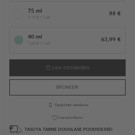
75 ml
88 €
1,17 € / 1 ml
40 ml
63,99 €
1,60 € / 1 ml
LISA OSTUKORVI
BRONEERI
Kaupluste saadavus
Lisa soovikorvi
TASUTA TARNE DOUGLASE POODIDESSE!