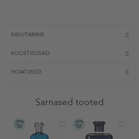
KASUTAMINE
KOOSTISOSAD
HOIATUSED
Sarnased tooted
-25%
-25%
-2
alates
alates
ala
29€
29€
2
R
P