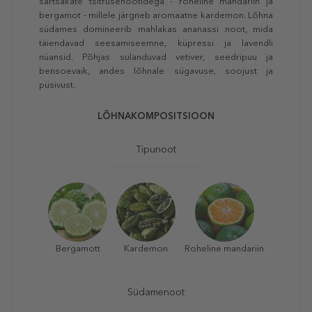
särtsakate tsitrusenootidega - roheline mandariin ja
bergamot - millele järgneb aromaatne kardemon. Lõhna
südames domineerib mahlakas ananassi noot, mida
täiendavad seesamiseemne, küpressi ja lavendli
nüansid. Põhjas sulanduvad vetiver, seedripuu ja
bensoevaik, andes lõhnale sügavuse, soojust ja
püsivust.
LÕHNAKOMPOSITSIOON
Tipunoot
Bergamott
Kardemon
Roheline mandariin
Südamenoot