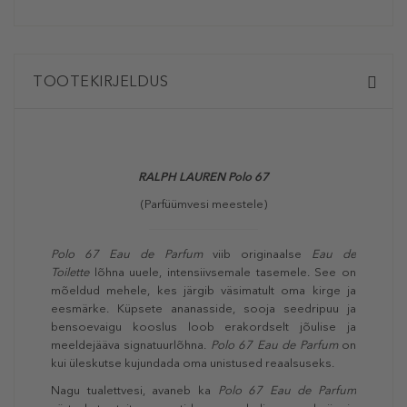
TOOTEKIRJELDUS
RALPH LAUREN Polo 67
(Parfüümvesi meestele)
Polo 67 Eau de Parfum
viib originaalse
Eau de
Toilette
lõhna uuele, intensiivsemale tasemele. See on
mõeldud mehele, kes järgib väsimatult oma kirge ja
eesmärke. Küpsete ananasside, sooja seedripuu ja
bensoevaigu kooslus loob erakordselt jõulise ja
meeldejääva signatuurlõhna.
Polo 67 Eau de Parfum
on
kui üleskutse kujundada oma unistused reaalsuseks.
Nagu tualettvesi, avaneb ka
Polo 67 Eau de Parfum