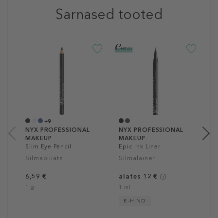
Sarnased tooted
N
M
J
S
8
5
+9
NYX PROFESSIONAL
NYX PROFESSIONAL
MAKEUP
MAKEUP
Slim Eye Pencil
Epic Ink Liner
Silmapliiats
Silmalainer
6,59 €
alates 12 €
1 g
1 ml
E-HIND