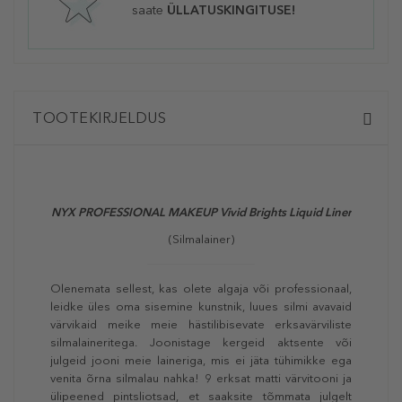
saate
ÜLLATUSKINGITUSE!
TOOTEKIRJELDUS
NYX PROFESSIONAL MAKEUP
Vivid Brights Liquid Liner
(Silmalainer)
Olenemata sellest, kas olete algaja või professionaal,
leidke üles oma sisemine kunstnik, luues silmi avavaid
värvikaid meike meie hästilibisevate erksavärviliste
silmalaineritega. Joonistage kergeid aktsente või
julgeid jooni meie laineriga, mis ei jäta tühimikke ega
venita õrna silmalau nahka! 9 erksat matti värvitooni ja
ülipeened pintsliotsad, et saaksite tõmmata julgelt