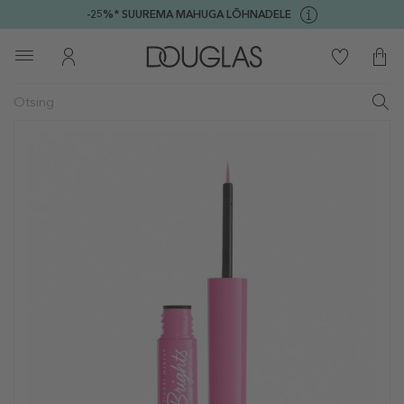
-25%* SUUREMA MAHUGA LÕHNADELE