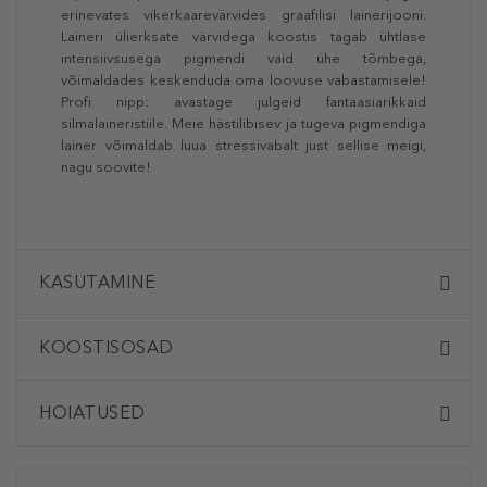
erinevates vikerkaarevärvides graafilisi lainerijooni.
Laineri ülierksate värvidega koostis tagab ühtlase
intensiivsusega pigmendi vaid ühe tõmbega,
võimaldades keskenduda oma loovuse vabastamisele!
Profi nipp: avastage julgeid fantaasiarikkaid
silmalaineristiile. Meie hästilibisev ja tugeva pigmendiga
lainer võimaldab luua stressivabalt just sellise meigi,
nagu soovite!
KASUTAMINE
KOOSTISOSAD
HOIATUSED