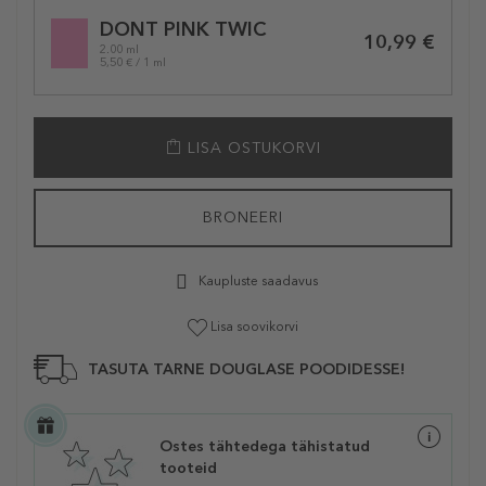
Selected
DONT PINK TWIC
variation
10,99 €
2.00 ml
5,50 € / 1 ml
LISA OSTUKORVI
BRONEERI
Kaupluste saadavus
Lisa soovikorvi
TASUTA TARNE DOUGLASE POODIDESSE!
Ostes tähtedega tähistatud
tooteid