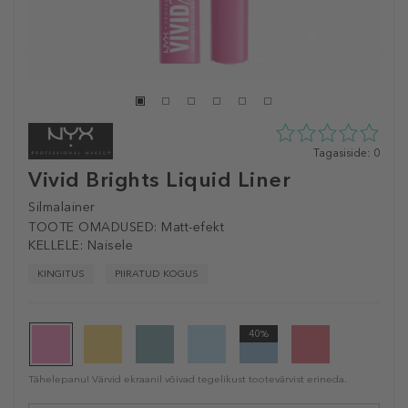
0
Tagasiside: 0
tähte
Vivid Brights Liquid Liner
5st
0
Silmalainer
tagasisidest
TOOTE OMADUSED:
Matt-efekt
KELLELE:
Naisele
KINGITUS
PIIRATUD KOGUS
40%
Tähelepanu! Värvid ekraanil võivad tegelikust tootevärvist erineda.