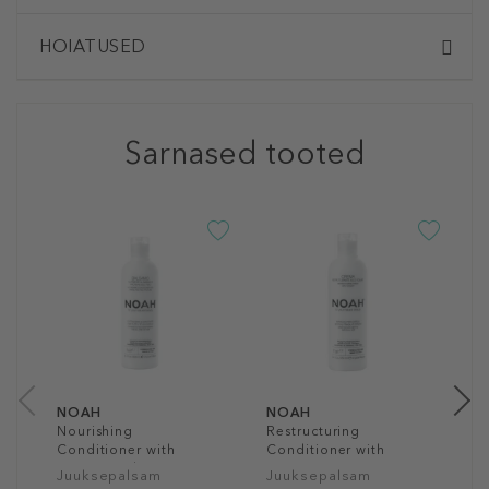
HOIATUSED
Sarnased tooted
N
Y
J
1
25
NOAH
NOAH
Nourishing
Restructuring
Conditioner with
Conditioner with
Mango and Rice
Yogurt
Juuksepalsam
Juuksepalsam
Proteins