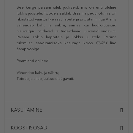
See kerge palsam silub juukseid, mis on eriti oluline
lokkis juustele. Toode sisaldab Brasiilia pequi õli, mis on
rikastatud väärtuslike rasvhapete ja provitamiiniga A, mis
vähendab kahu ja säbru, samas kui hüdrolüüsitud
nisuvalgud toidavad ja tugevdavad juukseid sügavuti.
Palsam sobib hapratele ja lokkis juustele. Parima
tulemuse saavutamiseks kasutage koos
CURLY
line
šampooniga.
Peamised eelised:
Vähendab kahu ja säbru;
Toidab ja silub juukseid sügavuti.
KASUTAMINE
KOOSTISOSAD