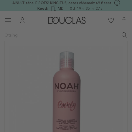
AINULT täna E-POES! KINGITUS, ostes vähemalt 49 € eest
Kood:
MD
0
d
19
h
35
m
27
s