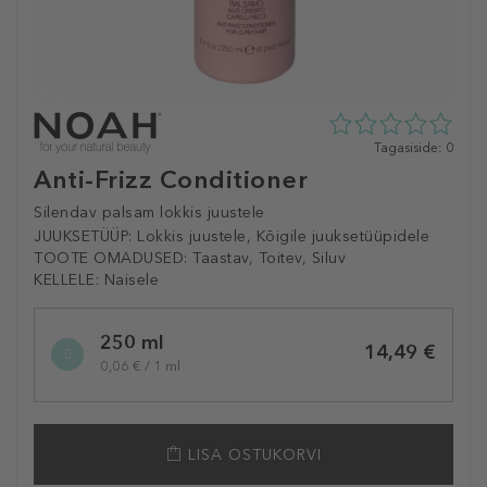
0
Tagasiside: 0
tähte
Anti-Frizz Conditioner
5st
0
Silendav palsam lokkis juustele
tagasisidest
JUUKSETÜÜP:
Lokkis juustele, Kõigile juuksetüüpidele
TOOTE OMADUSED:
Taastav, Toitev, Siluv
KELLELE:
Naisele
Selected
250 ml
variation
14,49 €
0,06 € / 1 ml
LISA OSTUKORVI