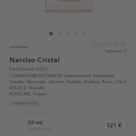
0
Tagasiside: 0
tähte
Narciso Cristal
5st
0
Parfüümvesi (EDP)
tagasisidest
LÕHNAKOMPOSITSIOON:
Apelsiniõied, Bergamot,
Seeder, Merevaik, Jasmiin, Kašmiir, Muskus, Roos, Lilled
KELLELE:
Naisele
ROHELINE:
Vegan
AINULT E-POES
Selected
50 ml
variation
121 €
2,42 € / 1 ml