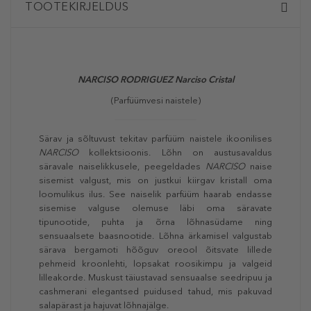
TOOTEKIRJELDUS
NARCISO RODRIGUEZ Narciso Cristal
(Parfüümvesi naistele)
Särav ja sõltuvust tekitav parfüüm naistele ikoonilises
NARCISO
kollektsioonis. Lõhn on austusavaldus
säravale naiselikkusele, peegeldades
NARCISO
naise
sisemist valgust, mis on justkui kiirgav kristall oma
loomulikus ilus. See naiselik parfüüm haarab endasse
sisemise valguse olemuse läbi oma säravate
tipunootide, puhta ja õrna lõhnasüdame ning
sensuaalsete baasnootide. Lõhna ärkamisel valgustab
särava bergamoti hõõguv oreool õitsvate lillede
pehmeid kroonlehti, lopsakat roosikimpu ja valgeid
lilleakorde. Muskust täiustavad sensuaalse seedripuu ja
cashmerani elegantsed puidused tahud, mis pakuvad
salapärast ja hajuvat lõhnajälge.