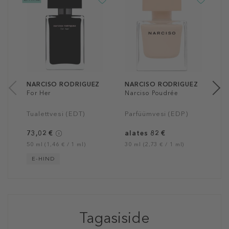
N
P
P
9
50
NARCISO RODRIGUEZ
NARCISO RODRIGUEZ
For Her
Narciso Poudrée
Tualettvesi (EDT)
Parfüümvesi (EDP)
73,02 €
alates 82 €
50 ml (1,46 € / 1 ml)
30 ml (2,73 € / 1 ml)
E-HIND
Tagasiside