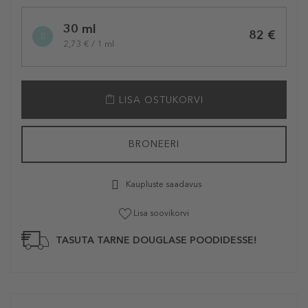
30 ml
82 €
2,73 € / 1 ml
LISA OSTUKORVI
BRONEERI
Kaupluste saadavus
Lisa soovikorvi
TASUTA TARNE DOUGLASE POODIDESSE!