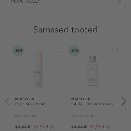
HOIATUSED
Sarnased tooted
-30%
-30%
-3
M
P
E
N
3
10
MIXSOON
MIXSOON
Bean Stick Balm
Bifida Ferment Essence
Näopalsam
Näoessents
33,99 €
23,79 €
33,99 €
23,79 €