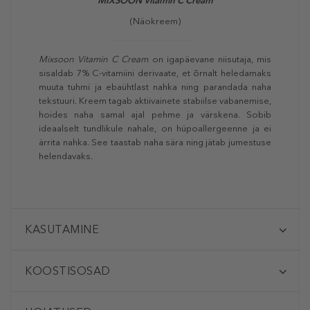
MIXSOON Vitamin C Cream
(Näokreem)
Mixsoon Vitamin C Cream
on igapäevane niisutaja, mis
sisaldab 7% C-vitamiini derivaate, et õrnalt heledamaks
muuta tuhmi ja ebaühtlast nahka ning parandada naha
tekstuuri. Kreem tagab aktiivainete stabiilse vabanemise,
hoides naha samal ajal pehme ja värskena. Sobib
ideaalselt tundlikule nahale, on hüpoallergeenne ja ei
ärrita nahka. See taastab naha sära ning jätab jumestuse
helendavaks.
KASUTAMINE
KOOSTISOSAD