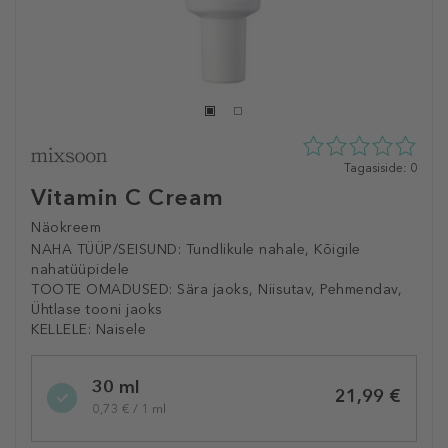
0
Tagasiside: 0
tähte
Vitamin C Cream
5st
0
Näokreem
tagasisidest
NAHA TÜÜP/SEISUND:
Tundlikule nahale, Kõigile
nahatüüpidele
TOOTE OMADUSED:
Sära jaoks, Niisutav, Pehmendav,
Ühtlase tooni jaoks
KELLELE:
Naisele
Selected
30 ml
variation
21,99 €
0,73 € / 1 ml