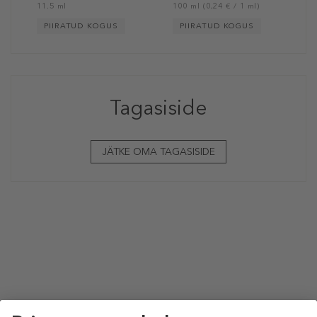
11.5 ml
100 ml (0,24 € / 1 ml)
PIIRATUD KOGUS
PIIRATUD KOGUS
Tagasiside
JÄTKE OMA TAGASISIDE