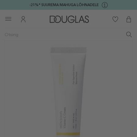
-25%* SUUREMA MAHUGA LÕHNADELE