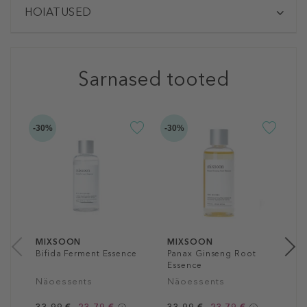
HOIATUSED
Sarnased tooted
-30%
-30%
-3
M
H
N
3
10
MIXSOON
MIXSOON
Bifida Ferment Essence
Panax Ginseng Root
Essence
Näoessents
Näoessents