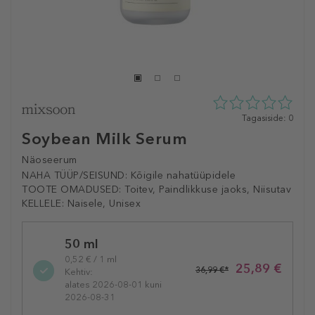
0
Tagasiside: 0
tähte
Soybean Milk Serum
5st
0
Näoseerum
tagasisidest
NAHA TÜÜP/SEISUND:
Kõigile nahatüüpidele
TOOTE OMADUSED:
Toitev, Paindlikkuse jaoks, Niisutav
KELLELE:
Naisele, Unisex
Selected
50 ml
variation
0,52 € / 1 ml
25,89 €
36,99 €*
Kehtiv:
alates 2026-08-01 kuni
2026-08-31