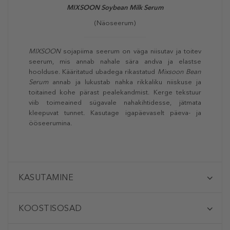
MIXSOON Soybean Milk Serum
(Näoseerum)
MIXSOON
sojapiima seerum on väga niisutav ja toitev
seerum, mis annab nahale sära andva ja elastse
hoolduse. Kääritatud ubadega rikastatud
Mixsoon
Bean
Serum
annab ja lukustab nahka rikkaliku niiskuse ja
toitained kohe pärast pealekandmist. Kerge tekstuur
viib toimeained sügavale nahakihtidesse, jätmata
kleepuvat tunnet. Kasutage igapäevaselt päeva- ja
ööseerumina.
KASUTAMINE
KOOSTISOSAD