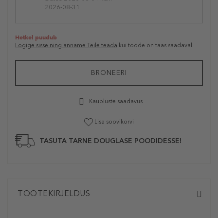
2026-08-31
Hetkel puudub
Logige sisse ning anname Teile teada
kui toode on taas saadaval.
BRONEERI
Kaupluste saadavus
Lisa soovikorvi
TASUTA TARNE DOUGLASE POODIDESSE!
TOOTEKIRJELDUS