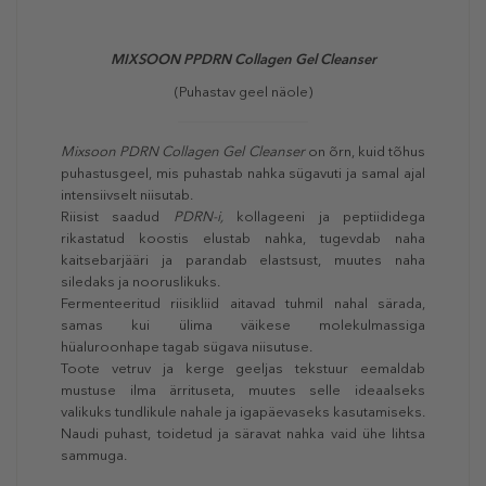
MIXSOON PPDRN Collagen Gel Cleanser
(Puhastav geel näole)
Mixsoon PDRN Collagen Gel Cleanser
on õrn, kuid tõhus
puhastusgeel, mis puhastab nahka sügavuti ja samal ajal
intensiivselt niisutab.
Riisist saadud
PDRN-i,
kollageeni ja peptiididega
rikastatud koostis elustab nahka, tugevdab naha
kaitsebarjääri ja parandab elastsust, muutes naha
siledaks ja nooruslikuks.
Fermenteeritud riisikliid aitavad tuhmil nahal särada,
samas kui ülima väikese molekulmassiga
hüaluroonhape tagab sügava niisutuse.
Toote vetruv ja kerge geeljas tekstuur eemaldab
mustuse ilma ärrituseta, muutes selle ideaalseks
valikuks tundlikule nahale ja igapäevaseks kasutamiseks.
Naudi puhast, toidetud ja säravat nahka vaid ühe lihtsa
sammuga.