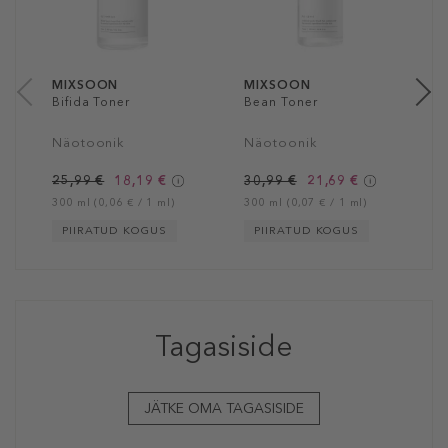
1
4
MIXSOON
MIXSOON
Bifida Toner
Bean Toner
Näotoonik
Näotoonik
25,99 €
18,19 €
30,99 €
21,69 €
300 ml (0,06 € / 1 ml)
300 ml (0,07 € / 1 ml)
PIIRATUD KOGUS
PIIRATUD KOGUS
Tagasiside
JÄTKE OMA TAGASISIDE