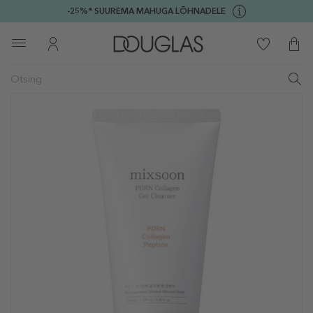
-25%* SUUREMA MAHUGA LÕHNADELE