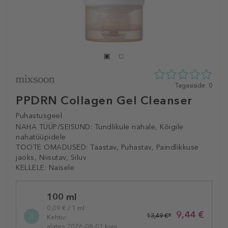
0
Tagasiside: 0
tähte
PPDRN Collagen Gel Cleanser
5st
0
Puhastusgeel
tagasisidest
NAHA TÜÜP/SEISUND:
Tundlikule nahale, Kõigile
nahatüüpidele
TOOTE OMADUSED:
Taastav, Puhastav, Paindlikkuse
jaoks, Niisutav, Siluv
KELLELE:
Naisele
Selected
100 ml
variation
0,09 € / 1 ml
9,44 €
13,49 €*
Kehtiv:
alates 2026-08-01 kuni