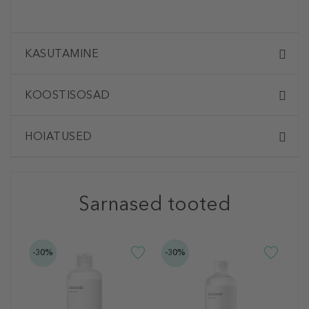
KASUTAMINE
KOOSTISOSAD
HOIATUSED
Sarnased tooted
-30%
-30%
-3
M
S
N