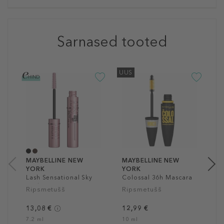
Sarnased tooted
UUS
M
Y
L
L
R
1
9
MAYBELLINE NEW
MAYBELLINE NEW
YORK
YORK
Lash Sensational Sky
Colossal 36h Mascara
High Mascara
Ripsmetušš
Ripsmetušš
13,08 €
12,99 €
7.2 ml
10 ml