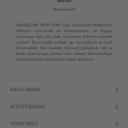
Mascara
(Ripsmetušš)
MAYBELLINE NEW YORK Lash Sensational Waterproof
Mascara
ripsmetušil on lehvikukujuline, eri kujuga
harjastega hari, mis lisab ripsmetele märkimisväärselt
volüümi. Ripsmetušš eraldab iga ripsmekarva ja loob
lehvikuefekti. Hari kammib ripsmed põhjalikult lahti ja
katab need tušiga juurtest kuni otsteni. Kibuvitsaõliga
rikastatud veekindel koostis toidab ripsmeid.
KASUTAMINE
KOOSTISOSAD
HOIATUSED