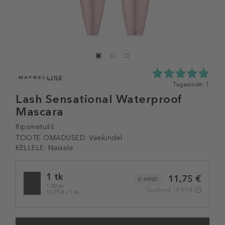
5.0
Tagasiside: 1
tähte
Lash Sensational Waterproof
5st
Mascara
1
tagasisidest
Ripsmetušš
TOOTE OMADUSED:
Veekindel
KELLELE:
Naisele
Selected
1 tk
11,75 €
variation
E-HIND
1.00 tk
Tavahind 14,49 €
11,75 € / 1 tk.