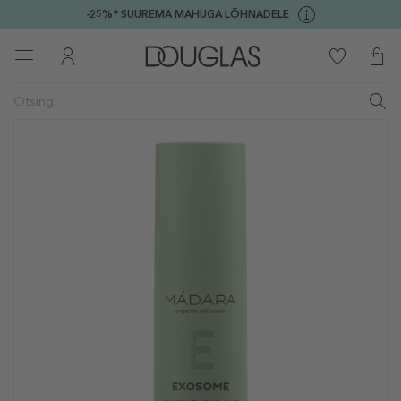
-25%* SUUREMA MAHUGA LÕHNADELE