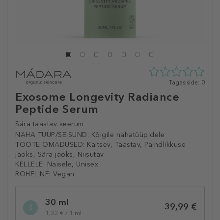
0
Tagasiside: 0
tähte
Exosome Longevity Radiance
5st
Peptide Serum
0
tagasisidest
Sära taastav seerum
NAHA TÜÜP/SEISUND:
Kõigile nahatüüpidele
TOOTE OMADUSED:
Kaitsev, Taastav, Paindlikkuse
jaoks, Sära jaoks, Niisutav
KELLELE:
Naisele, Unisex
ROHELINE:
Vegan
Selected
30 ml
variation
39,99 €
1,33 € / 1 ml