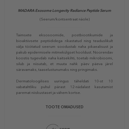
MADARA Exosome Longevity Radiance Peptide Serum
(Seerum/kontsentraat näole)
Taimsete eksosoomide, postbiootikumide ja
bioaktiivsete peptiididega rikastatud ning teaduslikult
välja töötatud seerum soodustab naha pikaealisust ja
pakub epidermisele mitmekülgset hooldust. Noorendav
koostis tugevdab naha kaitsekihti, toetab mikrobioomi,
silub ja niisutab, et muuta nahk päev päeva järel
säravamaks, taaselustunumaks ning pringimaks.
Dermatoloogilises uuringus täheldati 10-st 10
vabatahtliku puhul pärast 12-nädalast kasutamist
paremat niiskustaset ja vähem kortse.
TOOTE OMADUSED