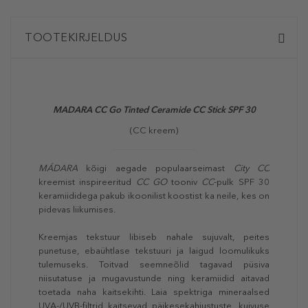
TOOTEKIRJELDUS
MADARA CC Go Tinted Ceramide CC Stick SPF 30
(CC kreem)
MÁDARA
kõigi aegade populaarseimast
City CC
kreemist inspireeritud
CC GO
tooniv
CC
-pulk SPF 30
keramiididega pakub ikoonilist koostist ka neile, kes on
pidevas liikumises.
Kreemjas tekstuur libiseb nahale sujuvalt, peites
punetuse, ebaühtlase tekstuuri ja laigud loomulikuks
tulemuseks. Toitvad seemneõlid tagavad püsiva
niisutatuse ja mugavustunde ning keramiidid aitavad
toetada naha kaitsekihti. Laia spektriga mineraalsed
UVA-/UVB-filtrid kaitsevad päikesekahjustuste, kuivuse