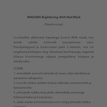
MADARA Brightening AHA Peel Mask
(Näokoorija)
Looduslike aktiivsete hapetega kooriv AHA mask, mis
annab nahale koheselt suurepärase sära.
Puuviljahapped ja küdooniast pärit C-vitamiin, mis on
segatud piimhappe ning rahustava leedripuuga, tagavad
tõhusa koorimisega valgust peegeldava, kiirgava ja
sileda naha.
TOIME:
1. eemaldab surnud naharakud, tuues välja siledama ja
säravama nahapinna;
2. koorib nahka, aidates kaasa rakkude uuenemisele ja
taastumisele;
3. pleegitab nahka ning aitab vähendada vanusega
tekkinud laike ja kortsukesi;
4. aitab avada ummistunud poore ning puhastab nahka
sügavuti;