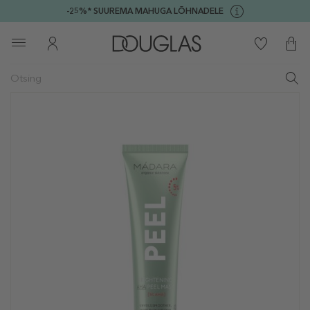
-25%* SUUREMA MAHUGA LÕHNADELE