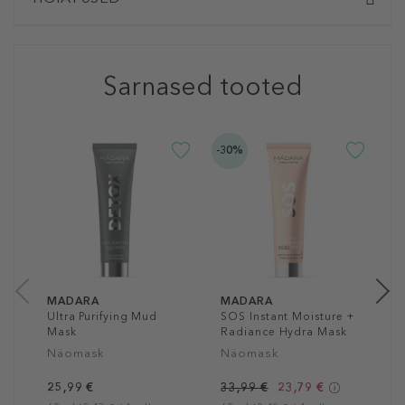
Sarnased tooted
-30%
M
P
P
N
2
60
MADARA
MADARA
Ultra Purifying Mud
SOS Instant Moisture +
Mask
Radiance Hydra Mask
Näomask
Näomask
25,99 €
33,99 €
23,79 €