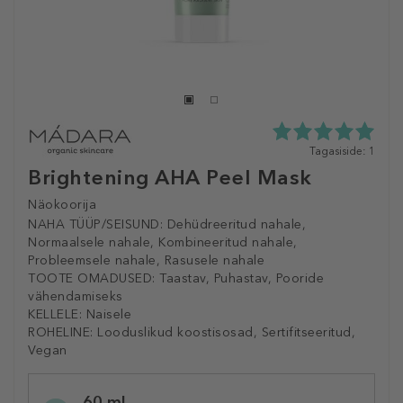
5.0
Tagasiside: 1
tähte
Brightening AHA Peel Mask
5st
1
Näokoorija
tagasisidest
NAHA TÜÜP/SEISUND:
Dehüdreeritud nahale,
Normaalsele nahale, Kombineeritud nahale,
Probleemsele nahale, Rasusele nahale
TOOTE OMADUSED:
Taastav, Puhastav, Pooride
vähendamiseks
KELLELE:
Naisele
ROHELINE:
Looduslikud koostisosad, Sertifitseeritud,
Vegan
Selected
60 ml