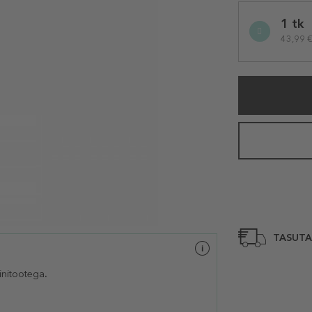
Selected
1 tk
variation
43,99 € 
TASUTA
nitootega
.