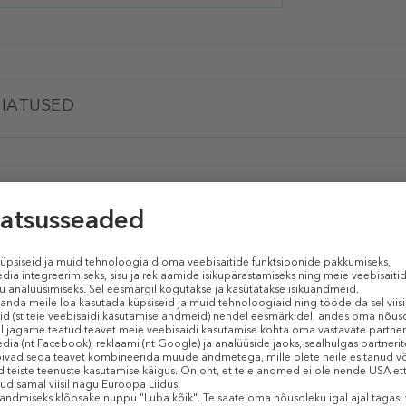
IATUSED
MAC
Synthetic Brush 240s
(Lauvärvipintsel)
sünteetiliste harjastega pintsel lauvärvi hajutamiseks.