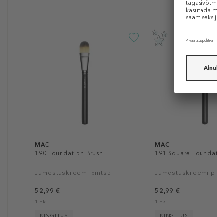
MAC
MAC
190 Foundation Brush
191 Square Foundat
Jumestuskreemi pintsel
Jumestuskreemi pi
52,99 €
52,99 €
1 tk
1 tk
KINGITUS
KINGITUS