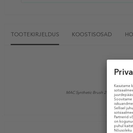
TOOTEKIRJELDUS
KOOSTISOSAD
HO
MAC Synthetic Brush 240
-harjastega 