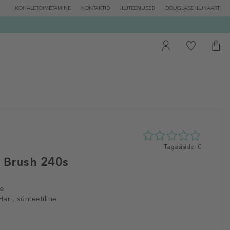
KOHALETOIMETAMINE
KONTAKTID
ILUTEENUSED
DOUGLASE ILUKAART
0
Tagasiside: 0
tähte
c Brush 240s
5st
0
tagasisidest
le
Hari, sünteetiline