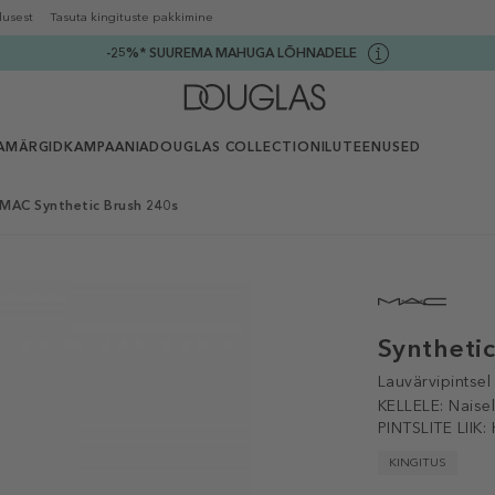
lusest
Tasuta kingituste pakkimine
-25%* SUUREMA MAHUGA LÕHNADELE
AMÄRGID
KAMPAANIA
DOUGLAS COLLECTION
ILUTEENUSED
MAC Synthetic Brush 240s
Syntheti
Lauvärvipintsel
KELLELE:
Naise
PINTSLITE LIIK:
KINGITUS