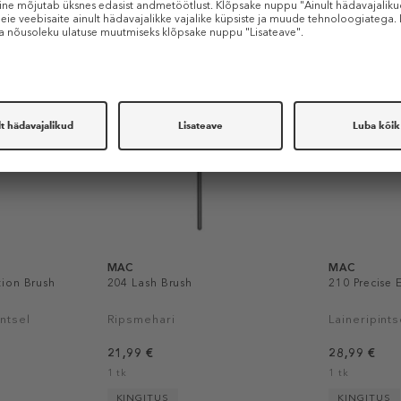
Sarnased tooted
MAC
MAC
ion Brush
204 Lash Brush
210 Precise 
ntsel
Ripsmehari
Laineripints
21,99 €
28,99 €
1 tk
1 tk
KINGITUS
KINGITUS