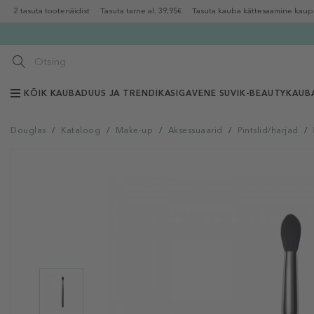
2 tasuta tootenäidist
Tasuta tarne al. 39,95€
Tasuta kauba kättesaamine kaup
KÕIK KAUBAD
UUS JA TRENDIKAS
IGAVENE SUVI
K-BEAUTY
KAUB
Douglas
/
Kataloog
/
Make-up
/
Aksessuaarid
/
Pintslid/harjad
/