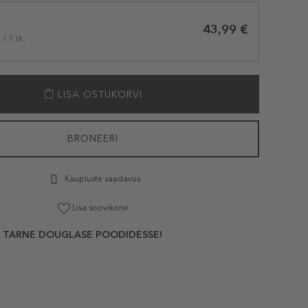
43,99 €
/ 1 tk.
LISA OSTUKORVI
BRONEERI
Kaupluste saadavus
Lisa soovikorvi
 TARNE DOUGLASE POODIDESSE!