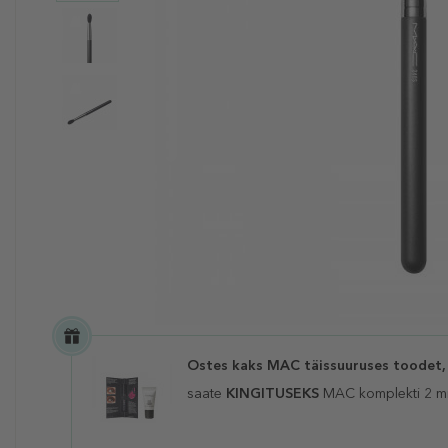
Ostes kaks MAC täissuuruses toodet,
saate
KINGITUSEKS
MAC komplekti 2 mi