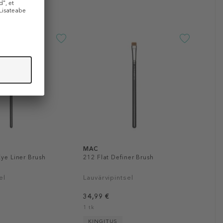
MAC
Eye Liner Brush
212 Flat Definer Brush
el
Lauvärvipintsel
34,99 €
1 tk
KINGITUS