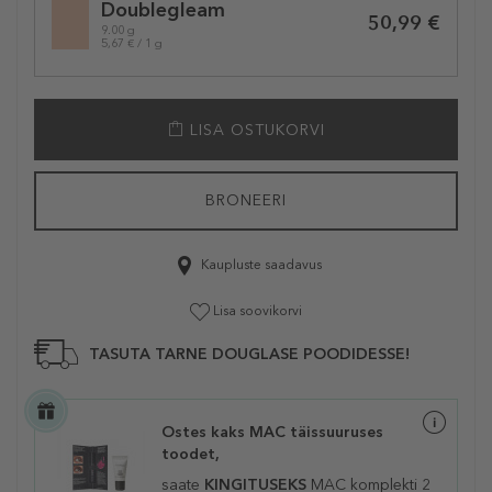
Doublegleam
variation
50,99 €
9.00 g
5,67 € / 1 g
LISA OSTUKORVI
BRONEERI
Kaupluste saadavus
Lisa soovikorvi
TASUTA TARNE DOUGLASE POODIDESSE!
Ostes kaks MAC täissuuruses
toodet,
saate
KINGITUSEKS
MAC komplekti 2