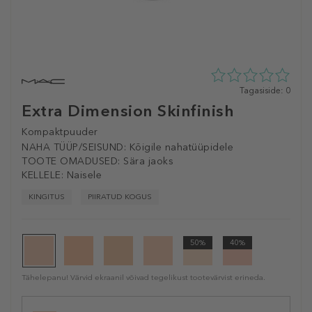
0
Tagasiside: 0
tähte
Extra Dimension Skinfinish
5st
0
Kompaktpuuder
tagasisidest
NAHA TÜÜP/SEISUND:
Kõigile nahatüüpidele
TOOTE OMADUSED:
Sära jaoks
KELLELE:
Naisele
KINGITUS
PIIRATUD KOGUS
50%
40%
Tähelepanu! Värvid ekraanil võivad tegelikust tootevärvist erineda.
Selected