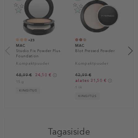
M
N
P
4
1
+23
MAC
MAC
Studio Fix Powder Plus
Blot Pressed Powder
Foundation
Kompaktpuuder
Kompaktpuuder
48,99 €
24,50 €
42,99 €
alates 21,50 €
15 g
1 tk
KINGITUS
KINGITUS
Tagasiside