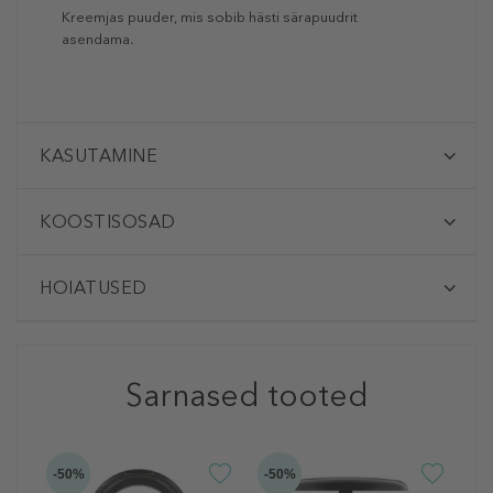
Kreemjas puuder, mis sobib hästi särapuudrit
asendama
.
KASUTAMINE
KOOSTISOSAD
HOIATUSED
Sarnased tooted
-50%
-50%
M