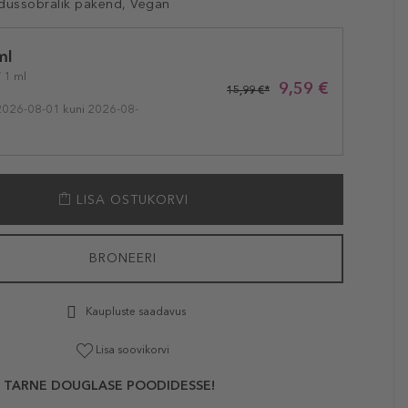
dussõbralik pakend, Vegan
ml
/ 1 ml
9,59 €
15,99 €*
2026-08-01 kuni 2026-08-
LISA OSTUKORVI
BRONEERI
Kaupluste saadavus
Lisa soovikorvi
 TARNE DOUGLASE POODIDESSE!