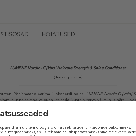
STISOSAD
HOIATUSED
LUMENE Nordic - C [Valo] Haircare Strength & Shine Conditioner
(Juuksepalsam)
 otsteni Põhjamaade parima ilueksperdi abiga.
LUMENE Nordic-C [Valo]
S
itamiini ning taimse valguga, et anda juustele terve välimus ja sära. Loo
tusi. Kõik meie juuksehooldustooted sobivad ka värvitud juustele. Tood
plastist ja seda saab taaskasutada. Selleks eraldage enne pudel ja pump. 
ldage enne kõik osad. Järgige kohalike ametiasutuste juhiseid, eriti plasti r