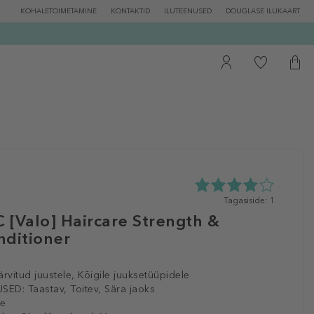
KOHALETOIMETAMINE
KONTAKTID
ILUTEENUSED
DOUGLASE ILUKAART
4.0
Tagasiside: 1
tähte
C [Valo] Haircare Strength &
5st
nditioner
1
tagasisidest
ärvitud juustele, Kõigile juuksetüüpidele
SED:
Taastav, Toitev, Sära jaoks
le