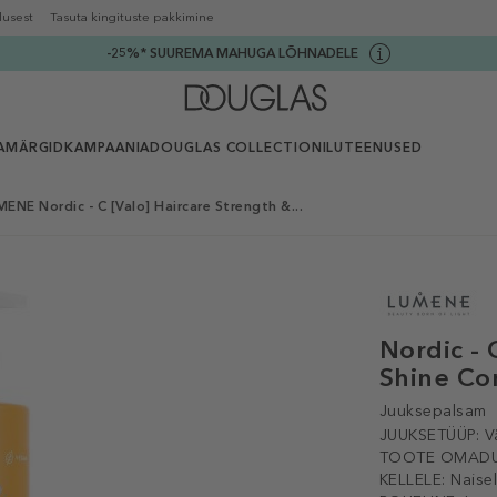
lusest
Tasuta kingituste pakkimine
-25%* SUUREMA MAHUGA LÕHNADELE
AMÄRGID
KAMPAANIA
DOUGLAS COLLECTION
ILUTEENUSED
ENE Nordic - C [Valo] Haircare Strength &...
Nordic - 
Shine Co
Juuksepalsam
JUUKSETÜÜP:
V
TOOTE OMADU
KELLELE:
Naise