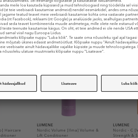
Sarnased tooted
-40%
-40%
LUMENE
LUMENE
] Haircare
Nordic Volume [Ilma] Volume &
Nordic - C [
nditioner
Lift Conditioner
Strength & 