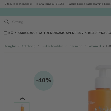
2 tasuta tootenäidist
Tasuta tarne al. 39,95€
Tasuta kauba kättesaamine kaup
KÕIK KAUBAD
UUS JA TRENDIKAS
IGAVENE SUVI
K-BEAUTY
KAUB
Douglas
/
Kataloog
/
Juuksehooldus
/
Pesemine
/
Palsamid
/
LUM
-40%