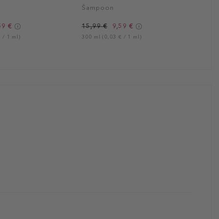
Šampoon
59 €
15,99 €
9,59 €
 / 1 ml)
300 ml (0,03 € / 1 ml)