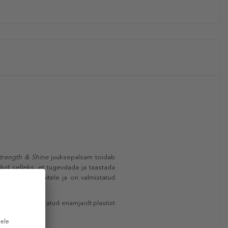
trength & Shine
juuksepalsam toidab
dud selleks, et tugevdada ja taastada
e sobib veganitele ja on valmistatud
Pump on valmistatud enamjaolt plastist
inglussevõtul.