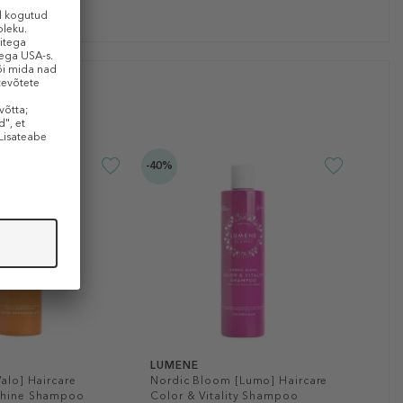
-40%
LUMENE
Valo] Haircare
Nordic Bloom [Lumo] Haircare
Shine Shampoo
Color & Vitality Shampoo