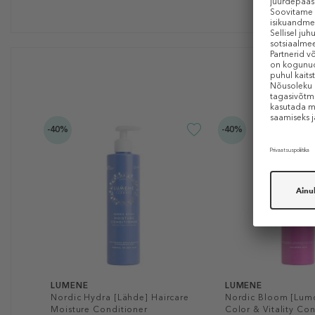
-40%
-40%
LUMENE
LUMENE
Nordic Hydra [Lähde] Haircare
Nordic Bloom [Lumo
Moisture Conditioner
Color & Vitality Co