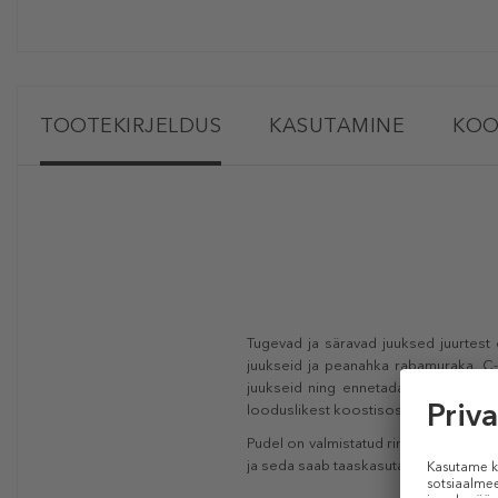
TOOTEKIRJELDUS
KASUTAMINE
KOO
Tugevad ja säravad juuksed juurtest
juukseid ja peanahka rabamuraka, C-v
juukseid ning ennetada nende kahjus
looduslikest koostisosadest.
Pudel on valmistatud ringlussevõetud 
ja seda saab taaskasutada. Selleks era