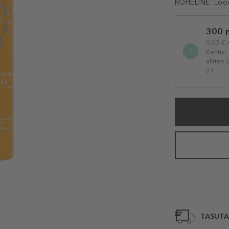
ROHELINE:
Loo
Selected
300 
variation
0,03 € 
Kehtiv:
alates 
31
TASUTA