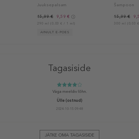
Juuksepalsam
Šampoon
15,99 €
9,59 €
15,99 €
9,
290 ml (0,03 € / 1 ml)
300 ml (0,03 €
AINULT E-POES
Tagasiside
Väga meeldiv lõhn.
Ülle
(ostnud)
2024-10-15 09:48
JÄTKE OMA TAGASISIDE