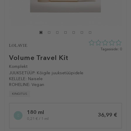
0
Tagasiside: 0
tähte
Volume Travel Kit
5st
0
Komplekt
tagasisidest
JUUKSETÜÜP:
Kõigile juuksetüüpidele
KELLELE:
Naisele
ROHELINE:
Vegan
KINGITUS
Selected
180 ml
variation
36,99 €
0,21 € / 1 ml