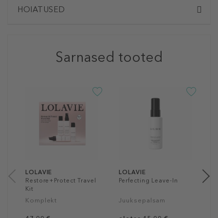
HOIATUSED
Sarnased tooted
L
R
Š
a
60
LOLAVIE
LOLAVIE
Restore+Protect Travel
Perfecting Leave-In
Kit
Komplekt
Juuksepalsam