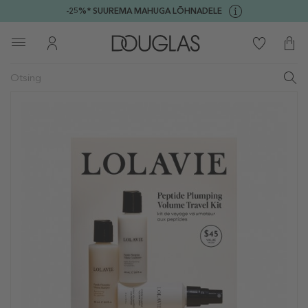
-25%* SUUREMA MAHUGA LÕHNADELE