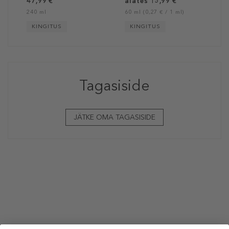
47,99 €
alates 15,99 €
240 ml
60 ml (0,27 € / 1 ml)
KINGITUS
KINGITUS
Tagasiside
JÄTKE OMA TAGASISIDE