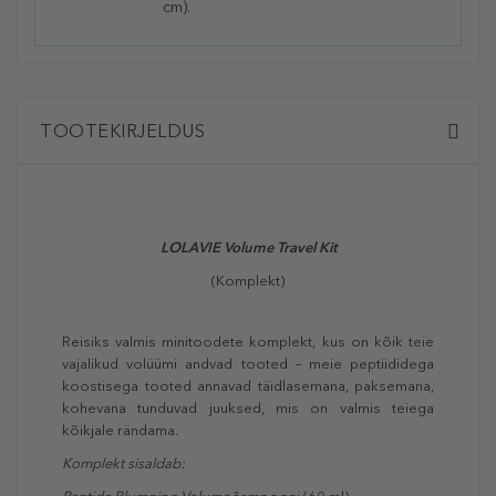
cm).
TOOTEKIRJELDUS
LOLAVIE Volume Travel Kit
(Komplekt)
Reisiks valmis minitoodete komplekt, kus on kõik teie
vajalikud volüümi andvad tooted – meie peptiididega
koostisega tooted annavad täidlasemana, paksemana,
kohevana tunduvad juuksed, mis on valmis teiega
kõikjale rändama.
Komplekt sisaldab: