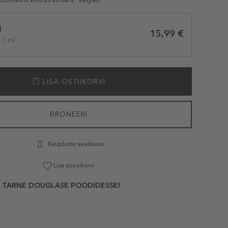
l
15,99 €
/ 1 ml
LISA OSTUKORVI
BRONEERI
Kaupluste saadavus
Lisa soovikorvi
 TARNE DOUGLASE POODIDESSE!