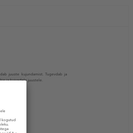
dab juuste kujundamist. Tugevdab ja
is ja kuivadele juustele.