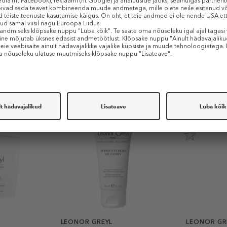
Sarnased tooted
-40%
LEONOR GREYL
LEONOR GR