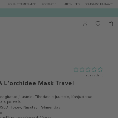
KOHALETOIMETAMINE
KONTAKTID
ILUTEENUSED
DOUGLASE ILUKAART
0
Tagasiside: 0
tähte
 L'orchidee Mask Travel
5st
0
tagasisidest
leegitatud juustele, Tihedatele juustele, Kahjustatud
ele juustele
SED:
Toitev, Niisutav, Pehmendav
le
duslikud koostisosad, Vegan