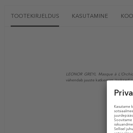
TOOTEKIRJELDUS
KASUTAMINE
KOO
LEONOR GREYL Masque à L'Orchi
vähendab juuste katkemist. Juuksed on 