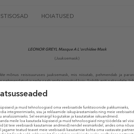
STISOSAD
HOIATUSED
LEONOR GREYL Masque A L'orchidee Mask
(Juuksemask)
dée
mõnus reisisuuruses juuksemask, mis niisutab, pehmendab ja paran
pehmendatud ja neile saab anda soovitud kuju. Sobilik eriti paksudele, lokk
TOOTE OMADUSED