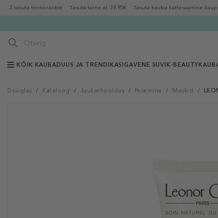
2 tasuta tootenäidist
Tasuta tarne al. 39,95€
Tasuta kauba kättesaamine kaup
KÕIK KAUBAD
UUS JA TRENDIKAS
IGAVENE SUVI
K-BEAUTY
KAUB
Douglas
/
Kataloog
/
Juuksehooldus
/
Pesemine
/
Maskid
/
LEON