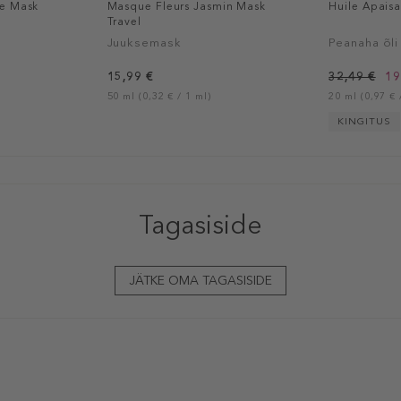
ee Mask
Masque Fleurs Jasmin Mask
Huile Apaisa
Travel
Juuksemask
Peanaha õli
15,99 €
32,49 €
19
50 ml (0,32 € / 1 ml)
20 ml (0,97 € 
KINGITUS
Tagasiside
JÄTKE OMA TAGASISIDE