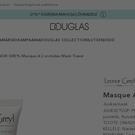
lusest
Tasuta kingituste pakkimine
-25%* SUUREMA MAHUGA LÕHNADELE
AMÄRGID
KAMPAANIA
DOUGLAS COLLECTION
ILUTEENUSED
OR GREYL Masque A L'orchidee Mask Travel
Masque A
Juuksemask
JUUKSETÜÜP:
P
juustele, Kuivad
TOOTE OMADU
KELLELE:
Naise
ROHELINE:
Loo