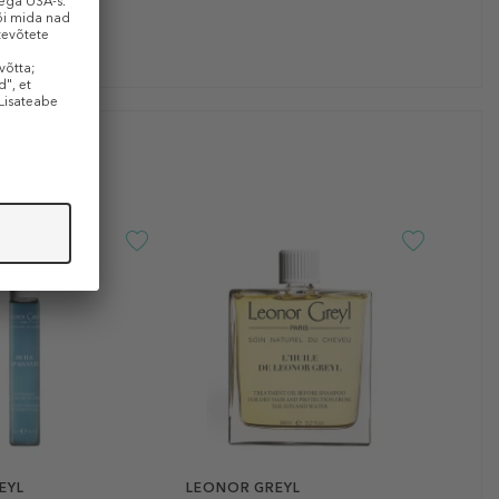
EYL
LEONOR GREYL