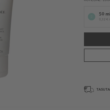
Selected
50 m
variation
0,32 € 
TASUTA