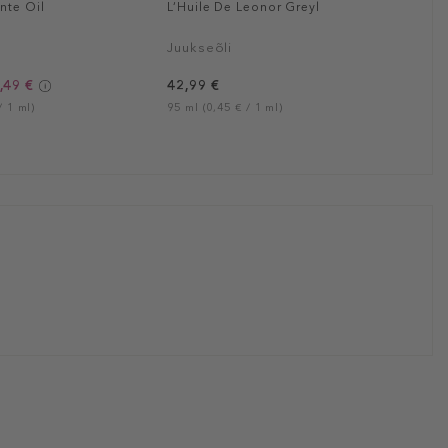
nte Oil
L‘Huile De Leonor Greyl
Juukseõli
,49 €
42,99 €
/ 1 ml)
95 ml (0,45 € / 1 ml)