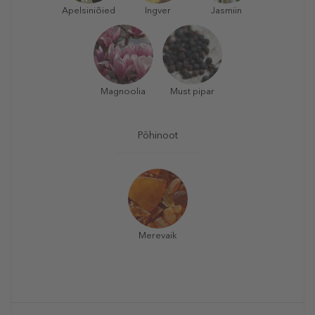
Apelsiniõied
Ingver
Jasmiin
Magnoolia
Must pipar
Põhinoot
Merevaik