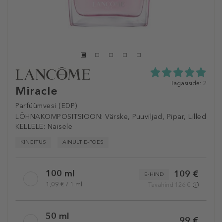
5.0
Tagasiside: 2
Miracle
tähte
5st
Parfüümvesi (EDP)
2
LÕHNAKOMPOSITSIOON:
Värske, Puuviljad, Pipar, Lilled
tagasisidest
KELLELE:
Naisele
KINGITUS
AINULT E-POES
Selected
100 ml
109 €
variation
E-HIND
1,09 € / 1 ml
Tavahind 126 €
50 ml
99 €