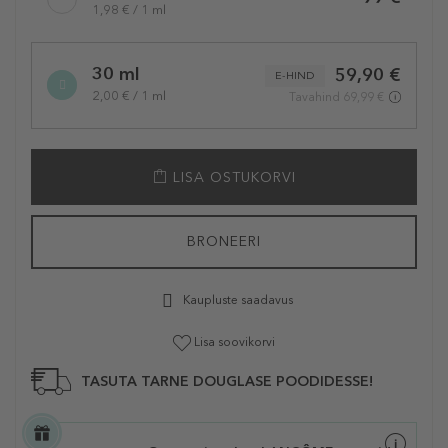
1,98 € / 1 ml
30 ml
59,90 €
E-HIND
2,00 € / 1 ml
Tavahind 69,99 €
LISA OSTUKORVI
BRONEERI
Kaupluste saadavus
Lisa soovikorvi
TASUTA TARNE DOUGLASE POODIDESSE!