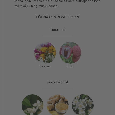
lõhna põhi mässib teid sensuaalselt suurejoonelisse
merevaiku ning muskusesse.
LÕHNAKOMPOSITSIOON
Tipunoot
Freesia
Litši
Südamenoot