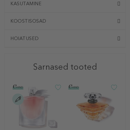
KASUTAMINE
KOOSTISOSAD
HOIATUSED
Sarnased tooted
L
T
P
a
30