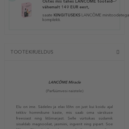
Ostes mis tahes LANCÔME tooteid
vähemalt 149 EUR eest,
saate
KINGITUSEKS
LANCÔME
minitoodeteg
komplekti.
TOOTEKIRJELDUS
LANCÔME
Miracle
(Parfüümvesi naistele)
Elu on ime. Sädelev ja elav lõhn on just kui koidu ajal
tekkiv hommikune kaste, mis saab oma värskuse
freesiast ning litšimarjast. Selle vürtsikas südamik
sisaldab magnooliat, jasmiini, ingverit ning pipart. Soe