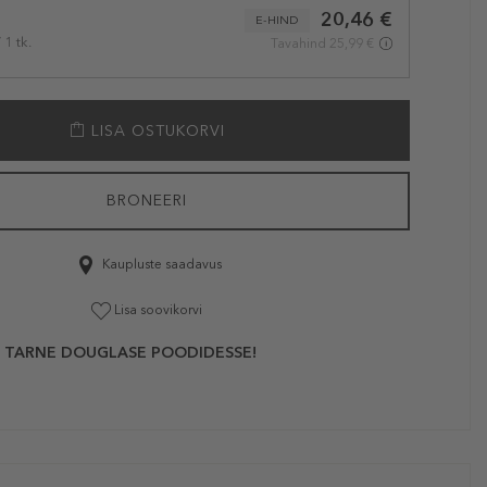
20,46 €
E-HIND
 1 tk.
Tavahind 25,99 €
LISA OSTUKORVI
BRONEERI
Kaupluste saadavus
Lisa soovikorvi
 TARNE DOUGLASE POODIDESSE!