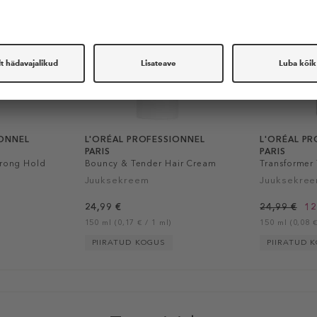
IONNEL
L'ORÉAL PROFESSIONNEL
L'ORÉAL P
PARIS
PARIS
trong Hold
Bouncy & Tender Hair Cream
Transformer 
Juuksekreem
Juuksekre
24,99 €
24,99 €
12
150 ml (0,17 € / 1 ml)
150 ml (0,08 €
PIIRATUD KOGUS
PIIRATUD 