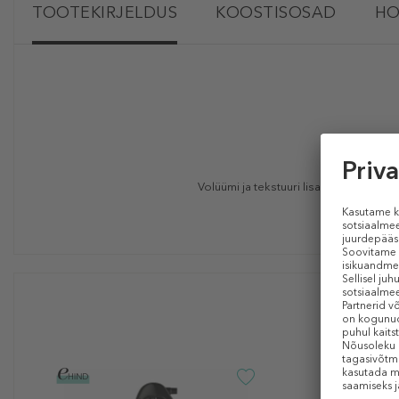
TOOTEKIRJELDUS
KOOSTISOSAD
HO
Volüümi ja tekstuuri lisav soengupuude