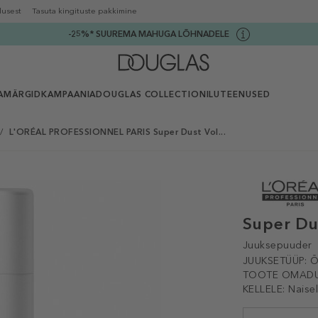
lusest
Tasuta kingituste pakkimine
-25%* SUUREMA MAHUGA LÕHNADELE
AMÄRGID
KAMPAANIA
DOUGLAS COLLECTION
ILUTEENUSED
/
L'ORÉAL PROFESSIONNEL PARIS Super Dust Vol...
Super Du
Juuksepuuder
JUUKSETÜÜP:
Õ
TOOTE OMADU
KELLELE:
Naise
Selected