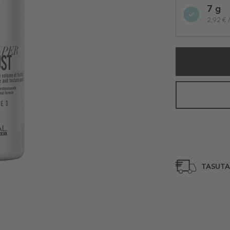
7 g
variation
2,92 € /
TASUTA