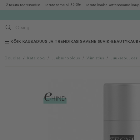
2 tasuta tootenäidist
Tasuta tarne al. 39,95€
Tasuta kauba kättesaamine kaup
KÕIK KAUBAD
UUS JA TRENDIKAS
IGAVENE SUVI
K-BEAUTY
KAUB
Douglas
/
Kataloog
/
Juuksehooldus
/
Viimistlus
/
Juuksepuuder