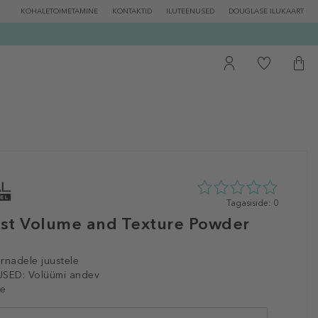
KOHALETOIMETAMINE
KONTAKTID
ILUTEENUSED
DOUGLASE ILUKAART
0
Tagasiside: 0
tähte
st Volume and Texture Powder
5st
0
tagasisidest
rnadele juustele
SED:
Volüümi andev
le