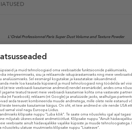
IATUSED
L'Oréal Professionnel Paris Super Dust Volume and Texture Powder
(Volüümi ja tekstuuri lisav soengupuuder)
r. Kindlalt püsivad lühikesed soengud, sagrised look’id, tupeeritud juuksed
Sarnased tooted
-50%