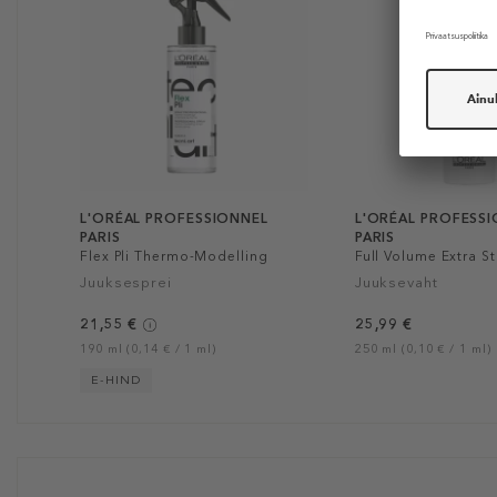
L'ORÉAL PROFESSIONNEL
L'ORÉAL PROFESS
PARIS
PARIS
Flex Pli Thermo-Modelling
Full Volume Extra S
Spray
Mousse
Juuksesprei
Juuksevaht
21,55 €
25,99 €
190 ml (0,14 € / 1 ml)
250 ml (0,10 € / 1 ml)
E-HIND