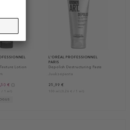
ROFESSIONNEL
L'ORÉAL PROFESSIONNEL
PARIS
Texture Lotion
Depolish Destructuring Paste
em
Juuksepasta
,50 €
25,99 €
 / 1 ml)
100 ml (0,26 € / 1 ml)
KOGUS