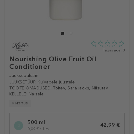
0
Tagasiside: 0
tähte
Nourishing Olive Fruit Oil
5st
Conditioner
0
tagasisidest
Juuksepalsam
JUUKSETÜÜP:
Kuivadele juustele
TOOTE OMADUSED:
Toitev, Sära jaoks, Niisutav
KELLELE:
Naisele
KINGITUS
Selected
500 ml
variation
42,99 €
0,09 € / 1 ml