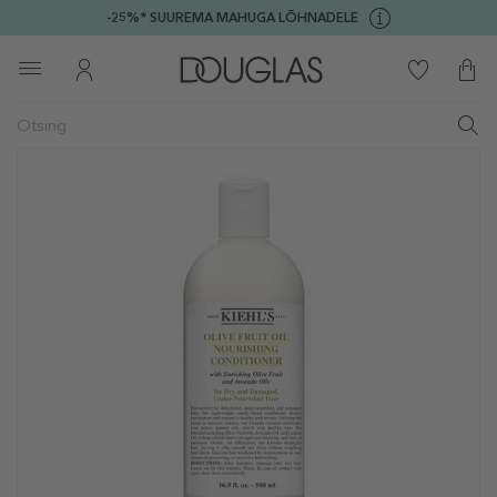
-25%* SUUREMA MAHUGA LÕHNADELE