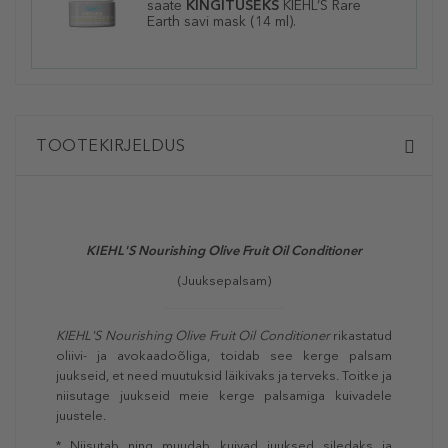
saate
KINGITUSEKS
KIEHL’S Rare
Earth savi mask (14 ml).
TOOTEKIRJELDUS
KIEHL'S Nourishing Olive Fruit Oil Conditioner
(Juuksepalsam)
KIEHL'S Nourishing Olive Fruit Oil Conditioner
rikastatud
oliivi- ja avokaadoõliga, toidab see kerge palsam
juukseid, et need muutuksid läikivaks ja terveks. Toitke ja
niisutage juukseid meie kerge palsamiga kuivadele
juustele.
* Niisutab ning muudab kuivad juuksed siledaks ja