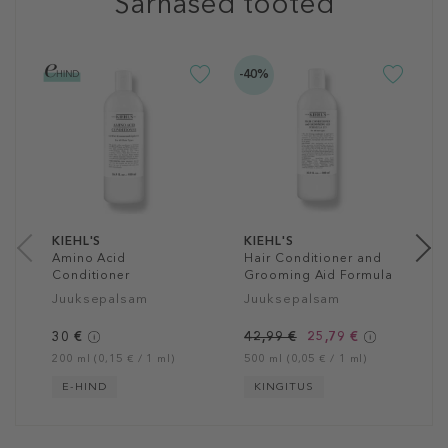
Sarnased tooted
-40%
K
A
C
P
J
7
1
KIEHL'S
KIEHL'S
Amino Acid
Hair Conditioner and
Conditioner
Grooming Aid Formula
133
Juuksepalsam
Juuksepalsam
30 €
42,99 €
25,79 €
200 ml (0,15 € / 1 ml)
500 ml (0,05 € / 1 ml)
E-HIND
KINGITUS