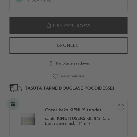
0,25 € / 1 ml
LISA OSTUKORVI
BRONEERI
Kaupluste saadavus
Lisa soovikorvi
TASUTA TARNE DOUGLASE POODIDESSE!
Ostes kaks KIEHL'S toodet,
saate
KINGITUSEKS
KIEHL’S Rare
Earth savi mask (14 ml).