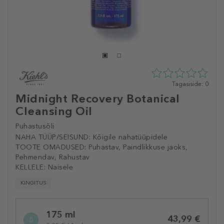
0
Tagasiside: 0
tähte
Midnight Recovery Botanical
5st
Cleansing Oil
0
tagasisidest
Puhastusõli
NAHA TÜÜP/SEISUND:
Kõigile nahatüüpidele
TOOTE OMADUSED:
Puhastav, Paindlikkuse jaoks,
Pehmendav, Rahustav
KELLELE:
Naisele
KINGITUS
Selected
175 ml
variation
43,99 €