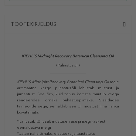
TOOTEKIRJELDUS
KIEHL'S Midnight Recovery Botanical Cleansing Oil
(Puhastusõli)
KIEHL'S Midnight Recovery Botanical Cleansing Oil
meie
aromaatne kerge puhastusõli lahustab mustust ja
jumestust. See õrn, kuid tõhus koostis muutub veega
reageerides õrnaks puhastuspiimaks. Sisaldades
taimeõlide segu, eemaldab see õli mustust ilma nahka
kuivatamata.
* Lahustab tõhusalt mustuse, rasu ja isegi raskesti
eemaldatava meigi
* Jätab naha õrnaks, elastseks ja taastatuks