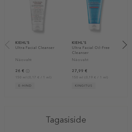
R
D
N
3
15
KIEHL'S
KIEHL'S
Ultra Facial Cleanser
Ultra Facial Oil-Free
Cleanser
Näovaht
Näovaht
26 €
27,99 €
150 ml (0,17 € / 1 ml)
150 ml (0,19 € / 1 ml)
E-HIND
KINGITUS
Tagasiside