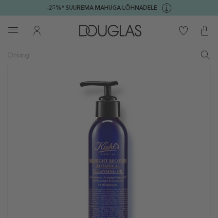
-25%* SUUREMA MAHUGA LÕHNADELE