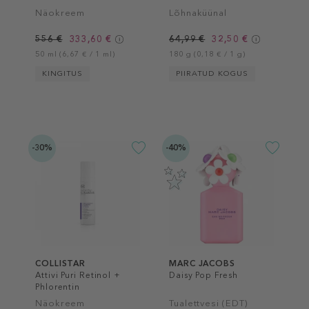
Näokreem
Lõhnaküünal
556 €
333,60 €
64,99 €
32,50 €
50 ml (6,67 € / 1 ml)
180 g (0,18 € / 1 g)
KINGITUS
PIIRATUD KOGUS
-30%
-40%
COLLISTAR
MARC JACOBS
Attivi Puri Retinol +
Daisy Pop Fresh
Phlorentin
Näokreem
Tualettvesi (EDT)