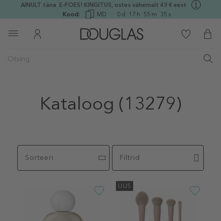
AINULT täna E-POES! KINGITUS, ostes vähemalt 49 € eest
Kood:
MD
0
d
17
h
55
m
34
s
Kataloog
(13279)
Sorteeri
Filtrid
UUS