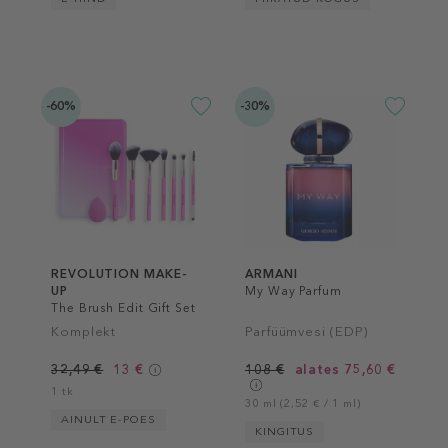
-60%
-30%
REVOLUTION MAKE-
ARMANI
UP
My Way Parfum
The Brush Edit Gift Set
Komplekt
Parfüümvesi (EDP)
32,49 €
13 €
108 €
alates 75,60 €
1 tk
30 ml (2,52 € / 1 ml)
AINULT E-POES
KINGITUS