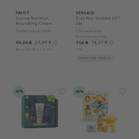
PAYOT
VERSACE
Source Nutrition
Eros Pour Homme EDT
Nourishing Cream
Set
Toitev näokreem
Lõhnaainete
kinkekomplekt
meestele
49,99 €
37,49 €
106 €
74,20 €
50 ml (0,75 € / 1 ml)
1 tk
PIIRATUD KOGUS
-40%
-40%