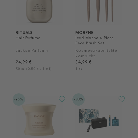
RITUALS
MORPHE
Hair Perfume
Iced Mocha 4-Piece
Face Brush Set
Juukse Parfüüm
Kosmeetikapintslite
komplekt
24,99 €
34,99 €
50 ml (0,50 € / 1 ml)
1 tk
-25%
-30%