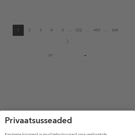
1
2
3
4
5
...
222
...
443
...
664
Page
20
size
select