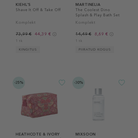
KIEHL'S
MARTINELIA
Shave It Off & Take Off
The Coolest Dino
Splash & Play Bath Set
Komplekt
Komplekt
73,99 €
44,39 €
14,49 €
8,69 €
1 tk
1 tk
KINGITUS
PIIRATUD KOGUS
-25%
-30%
HEATHCOTE & IVORY
MIXSOON