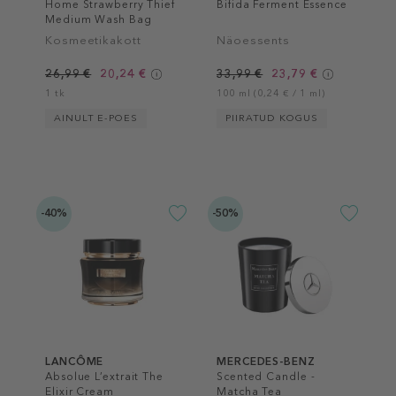
Home Strawberry Thief
Bifida Ferment Essence
Medium Wash Bag
Kosmeetikakott
Näoessents
26,99 €
20,24 €
33,99 €
23,79 €
1 tk
100 ml (0,24 € / 1 ml)
AINULT E-POES
PIIRATUD KOGUS
-40%
-50%
LANCÔME
MERCEDES-BENZ
Absolue L’extrait The
Scented Candle -
Elixir Cream
Matcha Tea