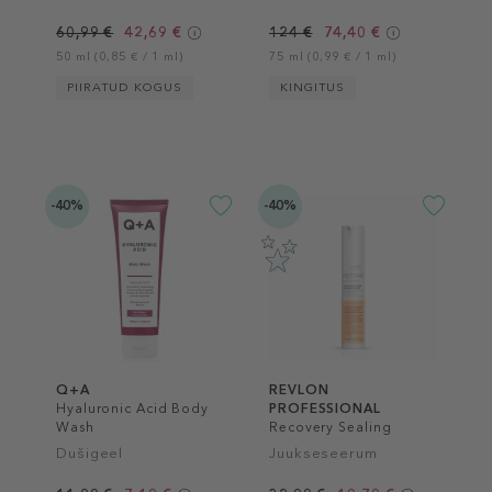
60,99 €
42,69 €
124 €
74,40 €
50 ml (0,85 € / 1 ml)
75 ml (0,99 € / 1 ml)
PIIRATUD KOGUS
KINGITUS
-40%
-40%
Q+A
REVLON
Hyaluronic Acid Body
PROFESSIONAL
Wash
Recovery Sealing
Drops
Dušigeel
Juukseseerum