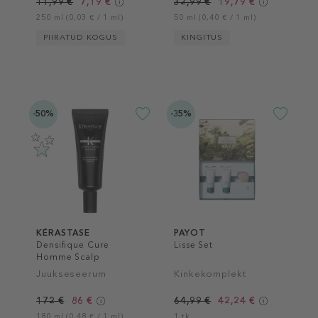
11,99 €
7,19 €
32,99 €
19,79 €
250 ml (0,03 € / 1 ml)
50 ml (0,40 € / 1 ml)
PIIRATUD KOGUS
KINGITUS
-50%
-35%
KÉRASTASE
PAYOT
Densifique Cure
Lisse Set
Homme Scalp
Treatment
Juukseseerum
Kinkekomplekt
172 €
86 €
64,99 €
42,24 €
180 ml (0,48 € / 1 ml)
1 tk