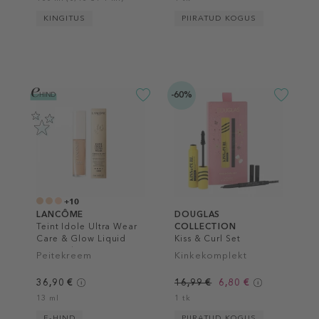
KINGITUS
PIIRATUD KOGUS
-60%
+10
LANCÔME
DOUGLAS
Teint Idole Ultra Wear
COLLECTION
Care & Glow Liquid
Kiss & Curl Set
Concealer
Peitekreem
Kinkekomplekt
36,90 €
16,99 €
6,80 €
13 ml
1 tk
E-HIND
PIIRATUD KOGUS