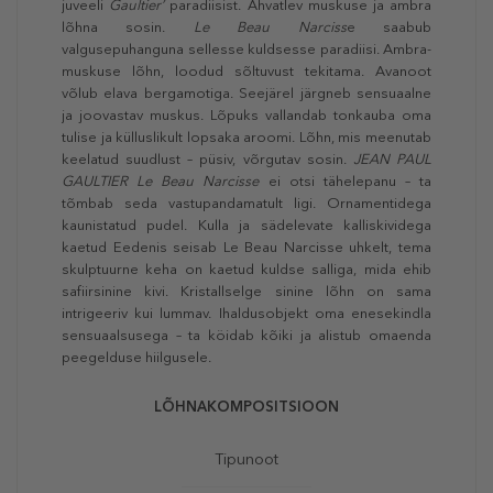
juveeli
Gaultier’
paradiisist. Ahvatlev muskuse ja ambra
lõhna sosin.
Le Beau Narciss
e saabub
valgusepuhanguna sellesse kuldsesse paradiisi. Ambra-
muskuse lõhn, loodud sõltuvust tekitama. Avanoot
võlub elava bergamotiga. Seejärel järgneb sensuaalne
ja joovastav muskus. Lõpuks vallandab tonkauba oma
tulise ja külluslikult lopsaka aroomi. Lõhn, mis meenutab
keelatud suudlust – püsiv, võrgutav sosin.
JEAN PAUL
GAULTIER Le Beau Narcisse
ei otsi tähelepanu – ta
tõmbab seda vastupandamatult ligi. Ornamentidega
kaunistatud pudel. Kulla ja sädelevate kalliskividega
kaetud Eedenis seisab Le Beau Narcisse uhkelt, tema
skulptuurne keha on kaetud kuldse salliga, mida ehib
safiirsinine kivi. Kristallselge sinine lõhn on sama
intrigeeriv kui lummav. Ihaldusobjekt oma enesekindla
sensuaalsusega – ta köidab kõiki ja alistub omaenda
peegelduse hiilgusele.
LÕHNAKOMPOSITSIOON
Tipunoot