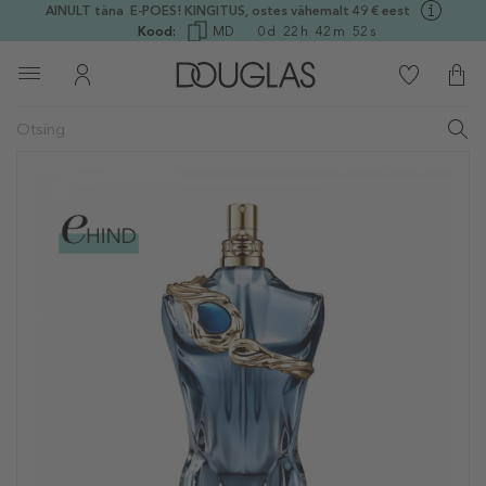
AINULT täna E-POES! KINGITUS, ostes vähemalt 49 € eest
Kood:
MD
0
d
22
h
42
m
51
s