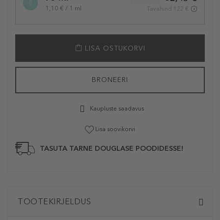
1,10 € / 1 ml
Tavahind 122 €
LISA OSTUKORVI
BRONEERI
Kaupluste saadavus
Lisa soovikorvi
TASUTA TARNE DOUGLASE POODIDESSE!
TOOTEKIRJELDUS