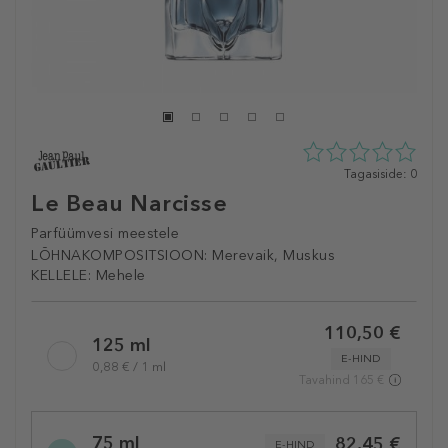
0
Tagasiside: 0
tähte
Le Beau Narcisse
5st
0
Parfüümvesi meestele
tagasisidest
LÕHNAKOMPOSITSIOON:
Merevaik, Muskus
KELLELE:
Mehele
Selected
110,50 €
variation
125 ml
E-HIND
0,88 € / 1 ml
Tavahind 165 €
75 ml
82,45 €
E-HIND