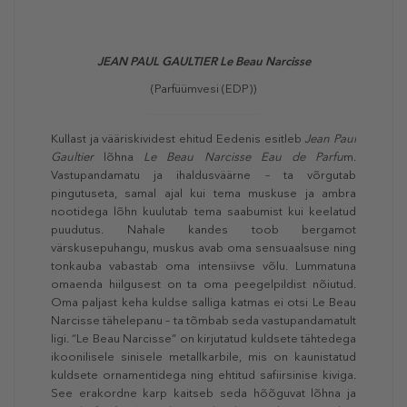
JEAN PAUL GAULTIER Le Beau Narcisse
(Parfüümvesi (EDP))
Kullast ja vääriskividest ehitud Eedenis esitleb
Jean Paul
Gaultier
lõhna
Le Beau Narcisse Eau de Parfu
m.
Vastupandamatu ja ihaldusväärne – ta võrgutab
pingutuseta, samal ajal kui tema muskuse ja ambra
nootidega lõhn kuulutab tema saabumist kui keelatud
puudutus. Nahale kandes toob bergamot
värskusepuhangu, muskus avab oma sensuaalsuse ning
tonkauba vabastab oma intensiivse võlu. Lummatuna
omaenda hiilgusest on ta oma peegelpildist nõiutud.
Oma paljast keha kuldse salliga katmas ei otsi Le Beau
Narcisse tähelepanu – ta tõmbab seda vastupandamatult
ligi. “Le Beau Narcisse” on kirjutatud kuldsete tähtedega
ikoonilisele sinisele metallkarbile, mis on kaunistatud
kuldsete ornamentidega ning ehtitud safiirsinise kiviga.
See erakordne karp kaitseb seda hõõguvat lõhna ja