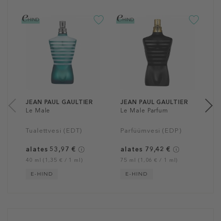
J
L
I
P
1
75
JEAN PAUL GAULTIER
JEAN PAUL GAULTIER
Le Male
Le Male Parfum
Tualettvesi (EDT)
Parfüümvesi (EDP)
alates 53,97 €
alates 79,42 €
40 ml (1,35 € / 1 ml)
75 ml (1,06 € / 1 ml)
E-HIND
E-HIND