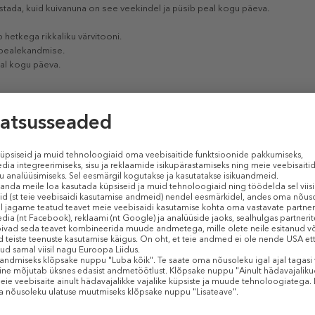
irustada, kuid kuivanuna on see veekindel ja püsib peal kogu päeva.
b hetkega rikkaliku värvitooni.
 pealekandmise.
eal kogu päeva.
TOOTE OMADUSED