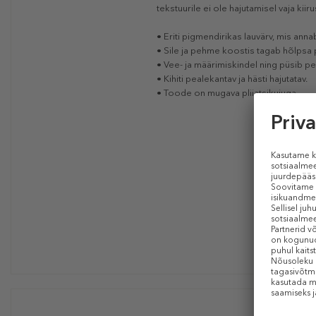
tekstuurile ei ole hajutamisel vaja ki
• Eriti pigmendirikas lauvärv, mis anna
• Sile ja pehme koostis tagab hõlpsa
• Vee- ja määrimiskindel ning püsib p
• Kihiti pealekantav ja hästi hajutatav.
• Toode on mugava pliiatsikujuga.