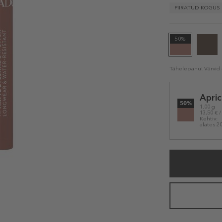
PIIRATUD KOGUS
50%
Tähelepanu! Värvid e
Selected
Apric
variation
50%
1.00 g
13,50 € /
Kehtiv:
alates 2