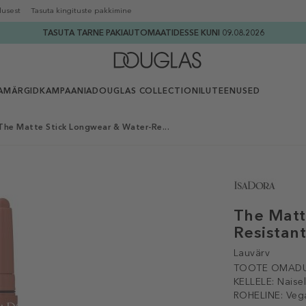
lusest
Tasuta kingituste pakkimine
TASUTA TARNE PAKIAUTOMAATIDESSE KUNI 09.08.2026
AMÄRGID
KAMPAANIA
DOUGLAS COLLECTION
ILUTEENUSED
he Matte Stick Longwear & Water-Re...
The Matt
Resistan
Lauvärv
TOOTE OMADU
KELLELE:
Naise
ROHELINE:
Veg