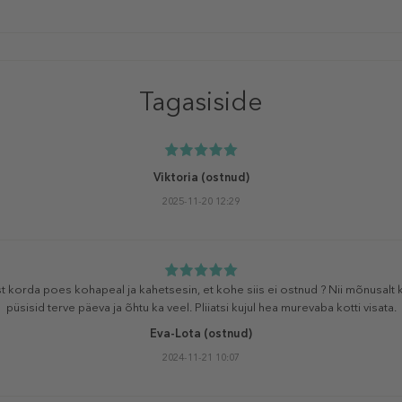
Tagasiside
Viktoria
(ostnud)
2025-11-20 12:29
st korda poes kohapeal ja kahetsesin, et kohe siis ei ostnud ? Nii mõnusalt 
püsisid terve päeva ja õhtu ka veel. Pliiatsi kujul hea murevaba kotti visata.
Eva-Lota
(ostnud)
2024-11-21 10:07