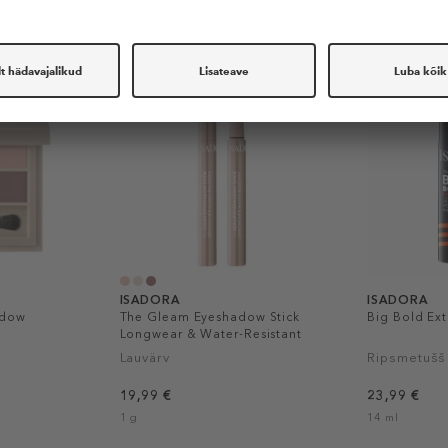
Sarnased tooted
ISADORA
ISADORA
adow
The Gleam Eyeshadow Stick
Big Bold Ex
Longwear & Water-Resistant
Lauvärv
Ripsmetušš
19,99 €
23,99 €
1 g
14 ml