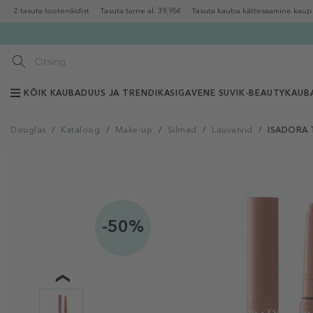
2 tasuta tootenäidist
Tasuta tarne al. 39,95€
Tasuta kauba kättesaamine kaup
KÕIK KAUBAD
UUS JA TRENDIKAS
IGAVENE SUVI
K-BEAUTY
KAUB
Douglas
/
Kataloog
/
Make-up
/
Silmad
/
Lauvärvid
/
ISADORA T
-50%