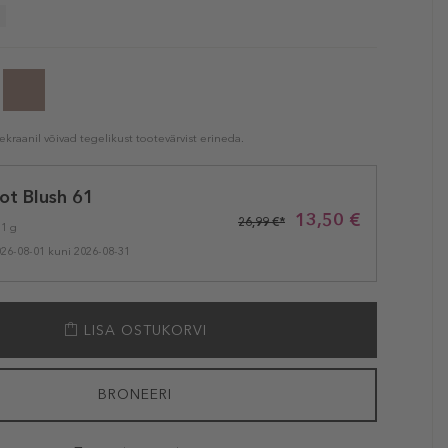
kraanil võivad tegelikust tootevärvist erineda.
ot Blush 61
13,50 €
26,99 €*
 1 g
026-08-01 kuni 2026-08-31
LISA OSTUKORVI
BRONEERI