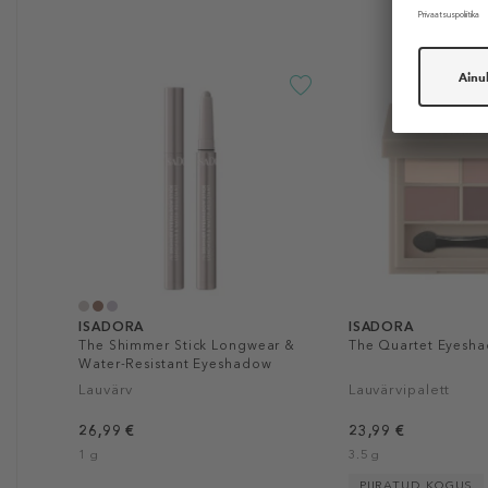
ISADORA
ISADORA
The Shimmer Stick Longwear &
The Quartet Eyesh
Water-Resistant Eyeshadow
Lauvärv
Lauvärvipalett
26,99 €
23,99 €
1 g
3.5 g
PIIRATUD KOGUS