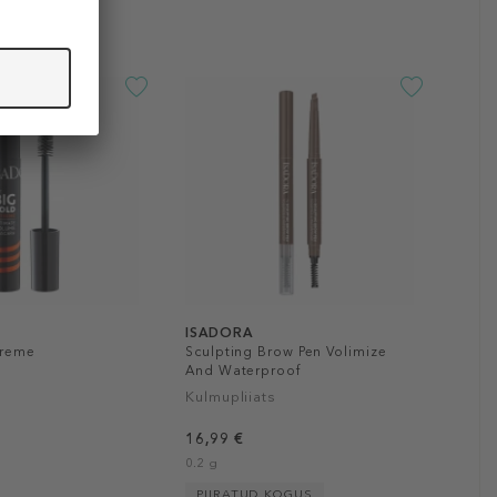
ISADORA
treme
Sculpting Brow Pen Volimize
And Waterproof
Kulmupliiats
16,99 €
0.2 g
PIIRATUD KOGUS