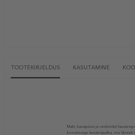
TOOTEKIRJELDUS
KASUTAMINE
KOO
Matt, kauapüsiv ja veekindel lauvärvip
koostisega lauvärvipulka, mis libiseb 