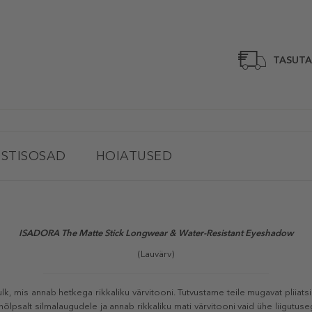
TASUTA
STISOSAD
HOIATUSED
ISADORA The Matte Stick Longwear & Water-Resistant Eyeshadow
(Lauvärv)
ulk, mis annab hetkega rikkaliku värvitooni. Tutvustame teile mugavat pliiats
hõlpsalt silmalaugudele ja annab rikkaliku mati värvitooni vaid ühe liigutu