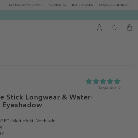
KOHALETOIMETAMINE
KONTAKTID
ILUTEENUSED
DOUGLASE ILUKAART
5.0
Tagasiside: 2
tähte
e Stick Longwear & Water-
5st
t Eyeshadow
2
tagasisidest
SED:
Matt-efekt, Veekindel
le
an