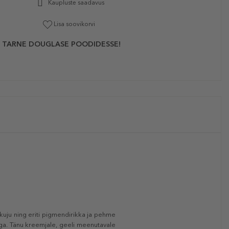
Kaupluste saadavus
Lisa soovikorvi
 TARNE DOUGLASE POODIDESSE!
ikuju ning eriti pigmendirikka ja pehme
sega. Tänu kreemjale, geeli meenutavale