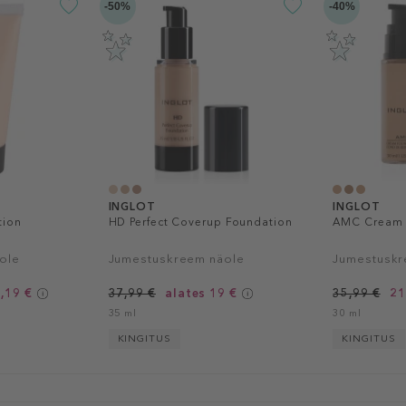
-50%
-40%
INGLOT
INGLOT
tion
HD Perfect Coverup Foundation
AMC Cream 
ole
Jumestuskreem näole
Jumestuskr
,19 €
37,99 €
alates 19 €
35,99 €
21
35 ml
30 ml
KINGITUS
KINGITUS