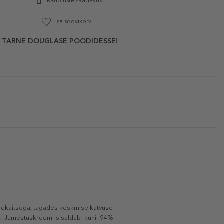
Kaupluste saadavus
Lisa soovikorvi
 TARNE DOUGLASE POODIDESSE!
ekaitsega, tagades keskmise katvuse
lu. Jumestuskreem sisaldab kuni 94%