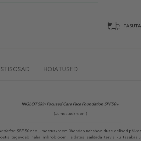
TASUTA
STISOSAD
HOIATUSED
INGLOT Skin Focused Care Face Foundation SPF50+
(Jumestuskreem)
ndation SPF 50
näo jumestuskreem ühendab nahahoolduse eelised päikes
oostis tugevdab naha mikrobioomi, aidates säilitada tervisliku tasakaa