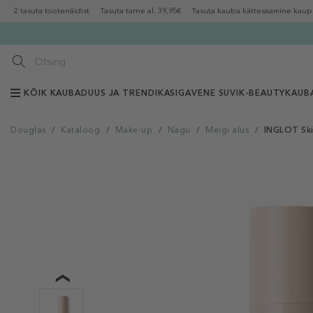
2 tasuta tootenäidist
Tasuta tarne al. 39,95€
Tasuta kauba kättesaamine kaup
KÕIK KAUBAD
UUS JA TRENDIKAS
IGAVENE SUVI
K-BEAUTY
KAUB
Douglas
/
Kataloog
/
Make-up
/
Nägu
/
Meigi alus
/
INGLOT Ski