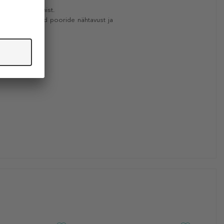
 taastab epidermist.
avad, vähendavad pooride nähtavust ja