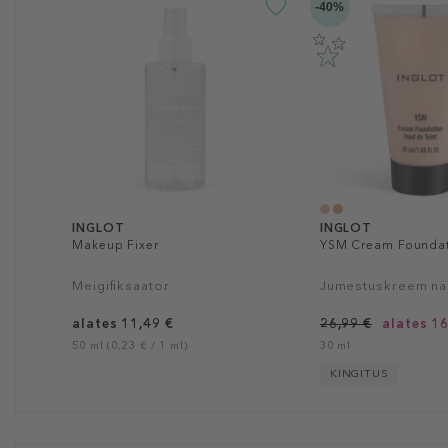
-40%
INGLOT
INGLOT
Makeup Fixer
YSM Cream Founda
Meigifiksaator
Jumestuskreem nä
alates 11,49 €
26,99 €
alates 16
50 ml (0,23 € / 1 ml)
30 ml
KINGITUS