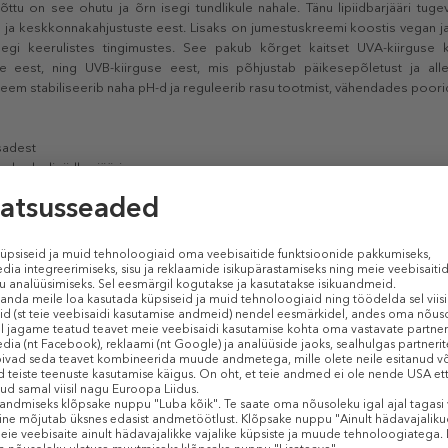
õttu on see ohutu ja õrn isegi tundlikule nahale. Tänu lipiidbarjääri tuge
 ja keskkonnakahjustuste eest. Lisaks on jumestuskreemi koostis vegan j
egi keerulistes tingimustes. See pakub kõrget kaitset UVA-kiirguse 
 eest, ning UVB-kiirguse eest, mis põhjustab päikesepõletust ja allerg
m stabiliseerib naha pH-d ja reguleerib rasu tootmist, vähendades poorid
sadest
d naha lipiidbarjääri
ks, toidetumaks ja siledamaks.
ootikum, mis aitab taastada naha mikrobioota tasakaalu. See prebiootikum
des kaitsvaid organisme, et aidata mikrobioota kihti taastada.
 mis peegeldavad ja hajutavad ultraviolettkiiri ning neelavad kiirgust.