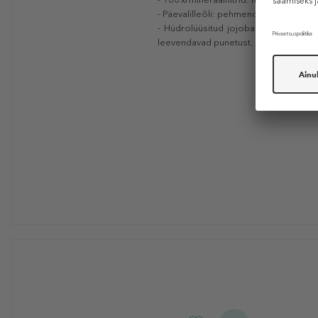
- Päevalilleõli: pehmendav aine, mis loo
- Hüdrolüüsitud jojobaestrid: Loodus
leevendavad punetust. See on loodusl