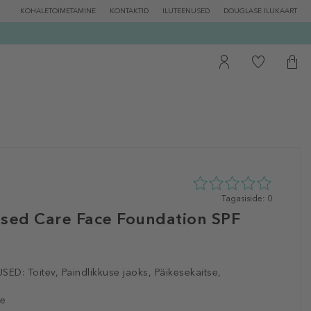
KOHALETOIMETAMINE
KONTAKTID
ILUTEENUSED
DOUGLASE ILUKAART
0
Tagasiside: 0
tähte
used Care Face Foundation SPF
5st
0
tagasisidest
SED:
Toitev, Paindlikkuse jaoks, Päikesekaitse,
le