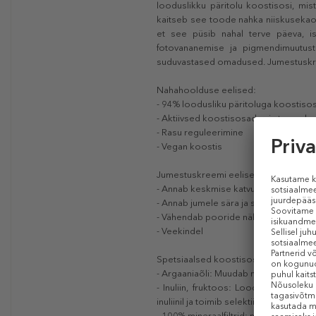
looduslikku päritolu koostisosi, mist
kaitseb see toode nahka niiskusekao
et see püsib nahal terve päeva, is
fotovananemise ja pigmendimuutuste
suduvastased omadused. Jumestuskree
Nahahoolduse eelised:
- 94% loodusliku päritoluga koostiso
- Aktiivsed koostisosad, mis tugevdava
- Rasu reguleerimine
- Vegan koostis
Jumestuskreemi eelised:
- Annab keskmise katvuse
- Annab jumele sära ja silub seda
- Vähendab pooride nähtavust
- Veekindel
Spetsiaalsed koostisosad:
- Argaaniaõli: Muudab naha elastsema
- Inuliin, fruktoos: Looduslik prebi
inuliinil ja toimib selektiivselt, toeta
- 100% mineraalfiltrid: mineraalfiltrid,