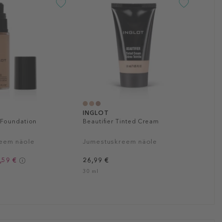
INGLOT
Foundation
Beautifier Tinted Cream
eem näole
Jumestuskreem näole
,59 €
26,99 €
30 ml