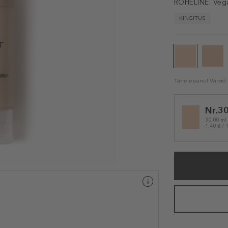
ROHELINE:
Veg
KINGITUS
Tähelepanu! Värvid e
Selected
Nr.30
variation
30.00 ml
1,40 € / 