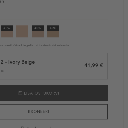
an
40%
40%
40%
kraanil võivad tegelikust tootevärvist erineda.
2 - Ivory Beige
41,99 €
1 ml
LISA OSTUKORVI
BRONEERI