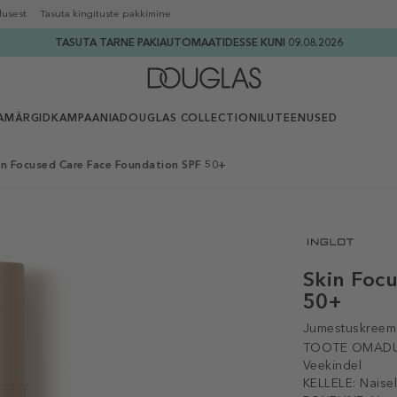
lusest
Tasuta kingituste pakkimine
TASUTA TARNE PAKIAUTOMAATIDESSE KUNI 09.08.2026
AMÄRGID
KAMPAANIA
DOUGLAS COLLECTION
ILUTEENUSED
n Focused Care Face Foundation SPF 50+
Skin Foc
50+
Jumestuskreem
TOOTE OMADU
Veekindel
KELLELE:
Naise