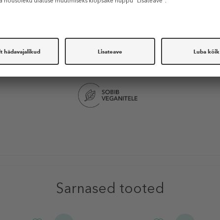
b oklusiivse kihi, et vältida liigset vee aurustumist naha pinnalt, silendab ja
likud hüdrolüüsitud jojoba estrid, mis pikendavad meigi püsivust, niisut
iku päritoluga biolagunev lenduv pehmendav aine.
TOOTE OMADUSED
Sarnased tooted