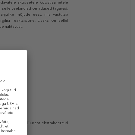
vdavatele aktiivsetele koostisainetele
a selle veekindlad omadused tagavad,
kahjulike mõjude eest, mis vastutab
ilisi reaktsioone. Lisaks on sellel
e nähtavust.
 põhineb sigurijuurest ekstraheeritud