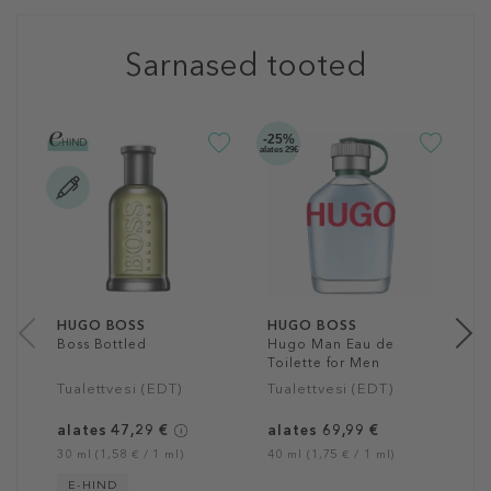
Sarnased tooted
-25%
alates 29€
H
B
E
M
T
7
10
HUGO BOSS
HUGO BOSS
Boss Bottled
Hugo Man Eau de
Toilette for Men
Tualettvesi (EDT)
Tualettvesi (EDT)
alates 47,29 €
alates 69,99 €
30 ml (1,58 € / 1 ml)
40 ml (1,75 € / 1 ml)
E-HIND