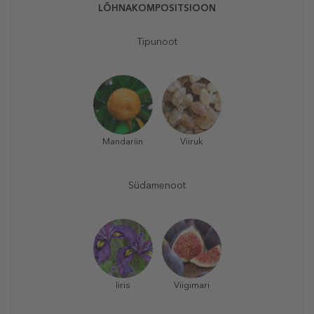
LÕHNAKOMPOSITSIOON
Tipunoot
Mandariin
Viiruk
Südamenoot
Iiris
Viigimari