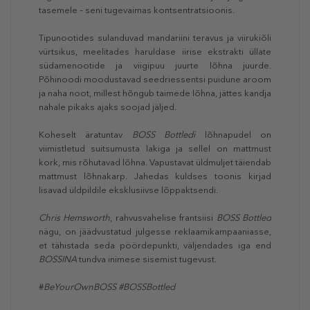
tasemele – seni tugevaimas kontsentratsioonis.
Tipunootides sulanduvad mandariini teravus ja viirukiõli
vürtsikus, meelitades haruldase iirise ekstrakti üllate
südamenootide ja viigipuu juurte lõhna juurde.
Põhinoodi moodustavad seedriessentsi puidune aroom
ja naha noot, millest hõngub taimede lõhna, jättes kandja
nahale pikaks ajaks soojad jäljed.
Koheselt äratuntav
BOSS Bottledi
lõhnapudel on
viimistletud suitsumusta lakiga ja sellel on mattmust
kork, mis rõhutavad lõhna. Vapustavat üldmuljet täiendab
mattmust lõhnakarp. Jahedas kuldses toonis kirjad
lisavad üldpildile eksklusiivse lõppaktsendi.
Chris Hemsworth
, rahvusvahelise frantsiisi
BOSS Bottled
nägu, on jäädvustatud julgesse reklaamikampaaniasse,
et tähistada seda pöördepunkti, väljendades iga end
BOSSINA
tundva inimese sisemist tugevust.
#
BeYourOwnBOSS #BOSSBottled