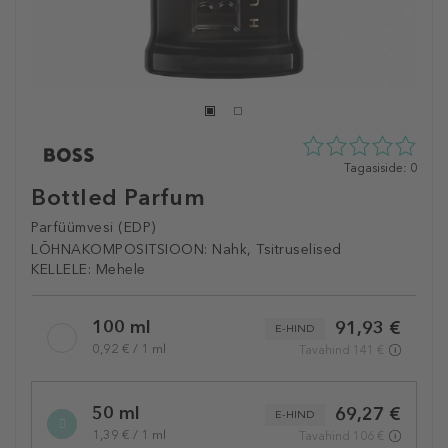
0
Tagasiside: 0
tähte
Bottled Parfum
5st
0
Parfüümvesi (EDP)
tagasisidest
LÕHNAKOMPOSITSIOON:
Nahk, Tsitruselised
KELLELE:
Mehele
Selected
100 ml
91,93 €
variation
E-HIND
0,92 € / 1 ml
Tavahind 141 €
50 ml
69,27 €
E-HIND
1,39 € / 1 ml
Tavahind 106 €