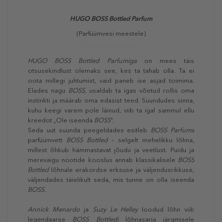
HUGO BOSS
Bottled Parfum
(Parfüümvesi meestele)
HUGO BOSS Bottled Parfumiga
on mees täis
otsusekindlust olemaks see, kes ta tahab olla. Ta ei
oota millegi juhtumist, vaid paneb ise asjad toimima.
Elades nagu
BOSS
, usaldab ta igas võetud rollis oma
instinkti ja määrab oma edasist teed. Suundudes sinna,
kuhu keegi varem pole läinud, viib ta igal sammul ellu
kreedot „Ole iseenda
BOSS
“.
Seda uut suunda peegeldades esitleb
BOSS Parfums
parfüümvett
BOSS Bottled
– selgelt mehelikku lõhna,
millest õhkub hämmastavat jõudu ja veetlust. Puidu ja
merevaigu nootide kooslus annab klassikalisele
BOSS
Bottled
lõhnale erakordse erksuse ja väljendusrikkuse,
väljendades täielikult seda, mis tunne on olla iseenda
BOSS.
Annick Menardo
ja
Suzy Le Helley
loodud lõhn viib
legendaarse
BOSS Bottledi
lõhnasarja järgmisele