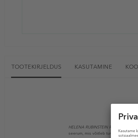
TOOTEKIRJELDUS
KASUTAMINE
KOO
HELENA RUBINSTEIN Re-Plasty Laseri
seerum, mis võitleb tumedate laikude