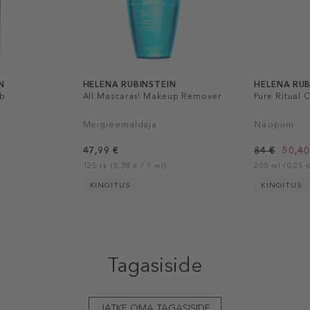
N
HELENA RUBINSTEIN
HELENA RUB
ab
All Mascaras! Makeup Remover
Pure Ritual 
Meigieemaldaja
Näopiim
47,99 €
84 €
50,40
125 tk (0,38 € / 1 ml)
200 ml (0,25 €
KINGITUS
KINGITUS
Tagasiside
JÄTKE OMA TAGASISIDE