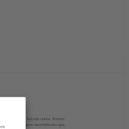
b ära tumedate laikude tekke. Kreem-
ooniks on eriti täpne lasertehnoloogia,