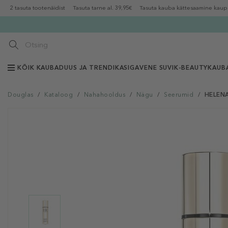
2 tasuta tootenäidist
Tasuta tarne al. 39,95€
Tasuta kauba kättesaamine kaup
KÕIK KAUBAD
UUS JA TRENDIKAS
IGAVENE SUVI
K-BEAUTY
KAUB
Douglas
/
Kataloog
/
Nahahooldus
/
Nägu
/
Seerumid
/
HELENA