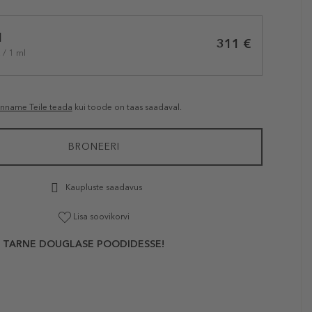
l
311 €
 / 1 ml
anname Teile teada
kui toode on taas saadaval.
BRONEERI
Kaupluste saadavus
Lisa soovikorvi
 TARNE DOUGLASE POODIDESSE!