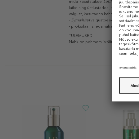
mida kasutatakse
LaClinic-Montreux
k
laike ning ühtlustades ja helendades
valgust, kasutades kahe toimeaine ko
-
Symwhite
(valgustpeegeldav komplek
- proksilaan sileda naha ja õrna nahas
TULEMUSED
Nahk on pehmem ja täiuslikult niisuta