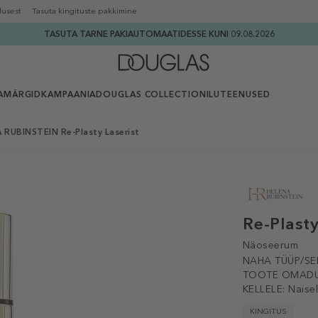
lusest
Tasuta kingituste pakkimine
TASUTA TARNE PAKIAUTOMAATIDESSE KUNI 09.08.2026
AMÄRGID
KAMPAANIA
DOUGLAS COLLECTION
ILUTEENUSED
 RUBINSTEIN Re-Plasty Laserist
Re-Plasty
Näoseerum
NAHA TÜÜP/SE
TOOTE OMADU
KELLELE:
Naise
KINGITUS