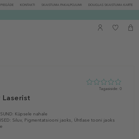
PIEGĀDE
KONTAKTI
SKAISTUMA PAKALPOJUMI
DOUGLAS SKAISTUMA KARTE
0
Tagasiside: 0
tähte
 Laserist
5st
0
tagasisidest
ISUND:
Küpsele nahale
SED:
Siluv, Pigmentatsiooni jaoks, Ühtlase tooni jaoks
le