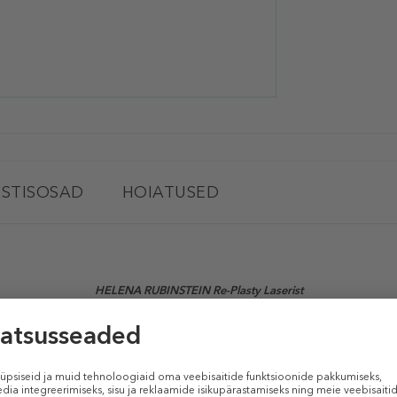
STISOSAD
HOIATUSED
HELENA RUBINSTEIN Re-Plasty Laserist
(Näoseerum)
st
laserprotseduuridest innustatuna helendab
Laserist Serum
nahka ja hoia
 vastu, toetab
LASERIST Re-PLASTY
protseduuri valikut. Sellele inspiratsi