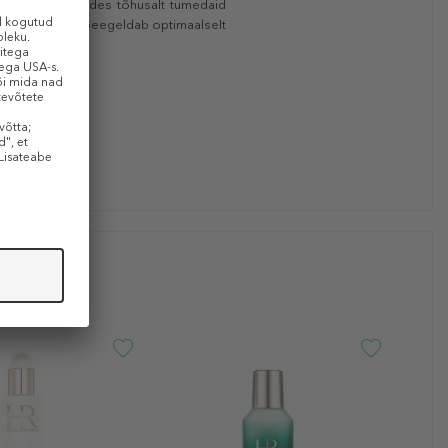
seduurile, sihtides tõhusalt tumedaid
ii, et naha pind peegeldab optimaalselt
rtsud.