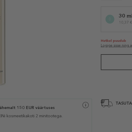
Selected
30 m
variation
10,37 €
Hetkel puudub
Logige sisse ning 
TASUTA
ähemalt 150 EUR väärtuses
i kosmeetikakoti 2 minitootega.