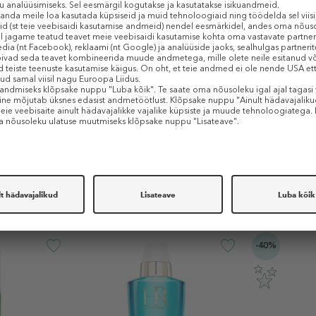
liinikus.
LASERIST
tagab mitteinvasiivse toime sarnaselt sellele laserprot
 samal ajal nahka. Kreem-seerum
LASERIST
mõjutab jumet ja naha struktuuri n
mbinatsiooni:
s) särava ja ühtlase jume saavutamiseks;
truktuuri saavutamiseks.
tud. Nahk on päev-päevalt säravam ja veatum: vähenevad laigud, poorid ja ko
Sarnased tooted
-40%