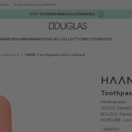
lusest
Tasuta kingituste pakkimine
-25%* SUUREMA MAHUGA LÕHNADELE
AMÄRGID
KAMPAANIA
DOUGLAS COLLECTION
ILUTEENUSED
svahendid
/
HAAN Toothpaste Life's a Beach
Toothpas
Hambapasta
TOOTE OMADU
KELLELE:
Naisel
ROHELINE:
Loo
KINGITUS