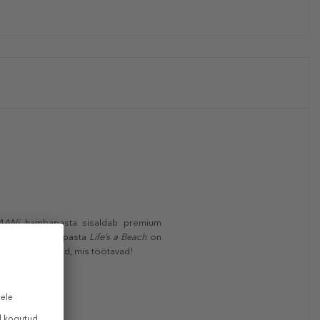
AANi
hambapasta sisaldab premium
! HAAN
hambapasta
Life’s a Beach
on
slikud koostisosad, mis töötavad!