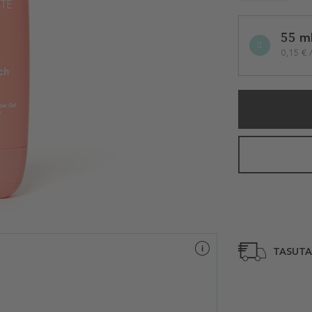
Selected
55 m
variation
0,15 € 
TASUTA