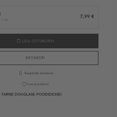
l
7,99 €
/ 1 ml
LISA OSTUKORVI
BRONEERI
Kaupluste saadavus
Lisa soovikorvi
 TARNE DOUGLASE POODIDESSE!