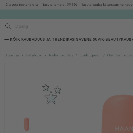
2 tasuta tootenäidist
Tasuta tarne al. 39,95€
Tasuta kauba kättesaamine kaup
KÕIK KAUBAD
UUS JA TRENDIKAS
IGAVENE SUVI
K-BEAUTY
KAUB
Douglas
/
Kataloog
/
Nahahooldus
/
Suuhügieen
/
Hambahooldu