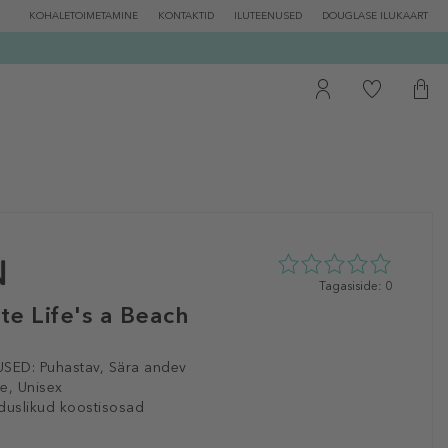
KOHALETOIMETAMINE
KONTAKTID
ILUTEENUSED
DOUGLASE ILUKAART
0
Tagasiside: 0
tähte
te Life's a Beach
5st
0
tagasisidest
SED:
Puhastav, Sära andev
e, Unisex
duslikud koostisosad