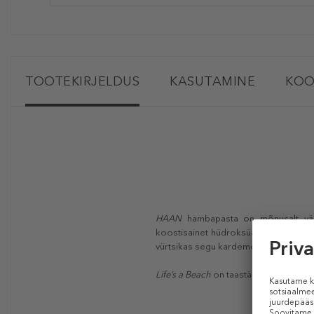
TOOTEKIRJELDUS
KASUTAMINE
KOO
HAAN
hambapasta on mõnusalt värs
koostisainet hüdroksüapatiiti (fluor
vürtsikas segu kardemonist, kaneelikoor
Life’s a Beach
on taastäidetav ja 96% l