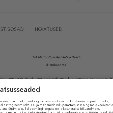
STISOSAD
HOIATUSED
HAAN Toothpaste Life's a Beach
(Hambapasta)
ke, puhastab õrnalt ning tugevdab tundlikke hambaid ja igemeid.
H
iidi mittetoksiline asendaja), mis muudab hambad tugevamaks ja säravamaks
est, ingverist, nelgist, aniisist, vanillist ja mustast teest. Puhtad ja loodu
ooduslikest koostisainetest.
TOOTE OMADUSED