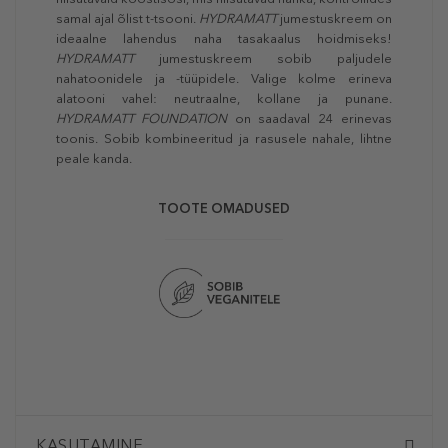
samal ajal õlist t-tsooni.
HYDRAMATT
jumestuskreem on
ideaalne lahendus naha tasakaalus hoidmiseks!
HYDRAMATT
jumestuskreem sobib paljudele
nahatoonidele ja -tüüpidele. Valige kolme erineva
alatooni vahel: neutraalne, kollane ja punane.
HYDRAMATT FOUNDATION
on saadaval 24 erinevas
toonis. Sobib kombineeritud ja rasusele nahale, lihtne
peale kanda.
TOOTE OMADUSED
KASUTAMINE