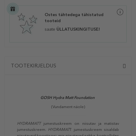
Ostes tähtedega tähistatud
tooteid
saate
ÜLLATUSKINGITUSE!
TOOTEKIRJELDUS
GOSH Hydra Matt Foundation
(Vundament näole)
HYDRAMATT
jumestuskreem on niisutav ja matistav
jumestuskreem.
HYDRAMAT
T jumestuskreem sisaldab
niisutavaid koostisosi, mis niisutavad nahka, kontrollides