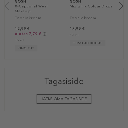
GOSH
GOSH
X-Ceptional Wear
Mix & Fix Colour Drops
Make-up
Tooniv kreem
Tooniv kreem
12,99 €
18,99 €
alates 7,79 €
30 ml
35 ml
PIIRATUD KOGUS
KINGITUS
Tagasiside
JÄTKE OMA TAGASISIDE