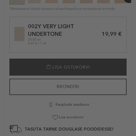
Tähelepanu! Värvid ekraanil võivad tegelikust tootevärvist erineda.
Selected
002Y VERY LIGHT
variation
19,99 €
UNDERTONE
30.00 ml
0,67 € / 1 ml
LISA OSTUKORVI
BRONEERI
Kaupluste saadavus
Lisa soovikorvi
TASUTA TARNE DOUGLASE POODIDESSE!