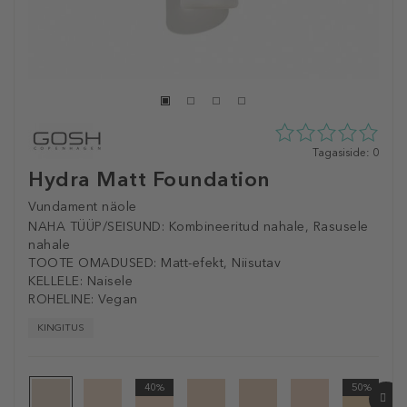
0
Tagasiside: 0
tähte
Hydra Matt Foundation
5st
0
Vundament näole
tagasisidest
NAHA TÜÜP/SEISUND:
Kombineeritud nahale, Rasusele
nahale
TOOTE OMADUSED:
Matt-efekt, Niisutav
KELLELE:
Naisele
ROHELINE:
Vegan
KINGITUS
40%
50%