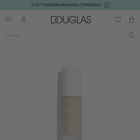
-25%* SUUREMA MAHUGA LÕHNADELE