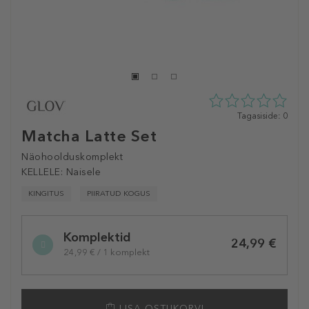
0
Tagasiside: 0
tähte
Matcha Latte Set
5st
0
Näohoolduskomplekt
tagasisidest
KELLELE:
Naisele
KINGITUS
PIIRATUD KOGUS
Selected
Komplektid
variation
24,99 €
24,99 € / 1 komplekt
LISA OSTUKORVI