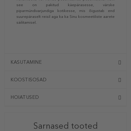
see on pakitud käepärasesse, värske
piparmündivarjundiga kotikesse, mis õigustab end
suurepäraselt reisil aga ka ka Sinu kosmeetiliste aarete
säilitamisel.
KASUTAMINE
KOOSTISOSAD
HOIATUSED
Sarnased tooted