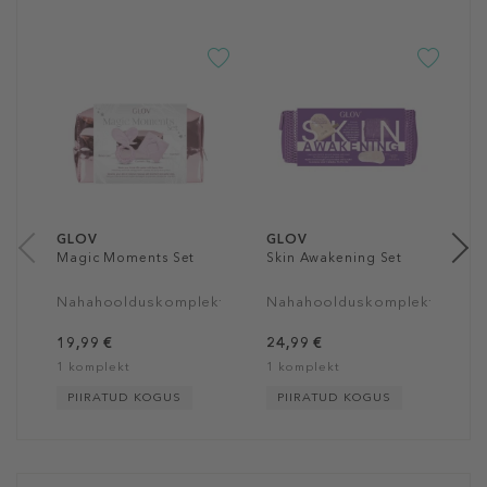
G
S
K
t
1
1
GLOV
GLOV
Magic Moments Set
Skin Awakening Set
Nahahoolduskomplekt
Nahahoolduskomplekt
19,99 €
24,99 €
1 komplekt
1 komplekt
PIIRATUD KOGUS
PIIRATUD KOGUS