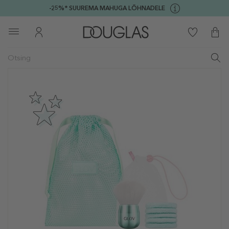
-25%* SUUREMA MAHUGA LÕHNADELE