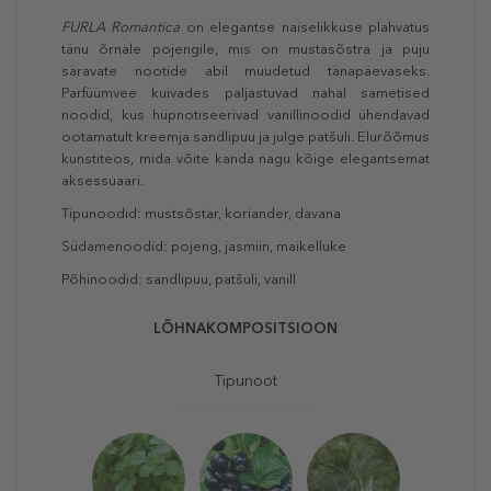
FURLA Romantica
on
elegantse naiselikkuse plahvatus
tänu õrnale pojengile, mis on mustasõstra ja puju
säravate nootide abil muudetud tänapäevaseks.
Parfüümvee kuivades paljastuvad nahal sametised
noodid, kus hüpnotiseerivad vanillinoodid ühendavad
ootamatult kreemja sandlipuu ja julge patšuli. Elurõõmus
kunstiteos, mida võite kanda nagu kõige elegantsemat
aksessuaari.
Tipunoodid: mustsõstar, koriander, davana
Südamenoodid: pojeng, jasmiin, maikelluke
Põhinoodid: sandlipuu, patšuli, vanill
LÕHNAKOMPOSITSIOON
Tipunoot