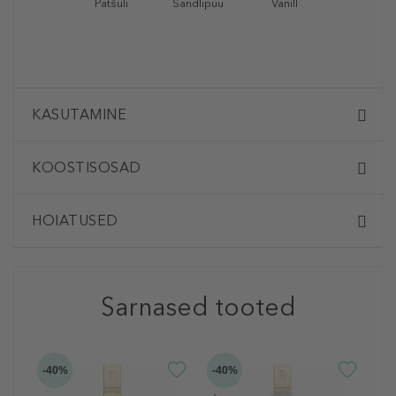
Patšuli
Sandlipuu
Vanill
KASUTAMINE
KOOSTISOSAD
HOIATUSED
Sarnased tooted
-40%
-40%
-4
F