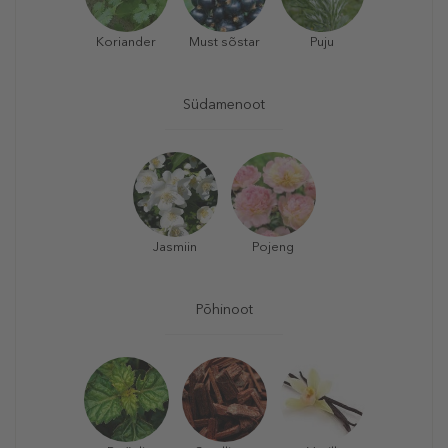
Koriander
Must sõstar
Puju
Südamenoot
Jasmiin
Pojeng
Põhinoot