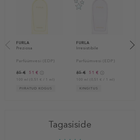
A
P
8
10
FURLA
FURLA
Preziosa
Irresistibile
Parfüümvesi (EDP)
Parfüümvesi (EDP)
85 €
51 €
85 €
51 €
100 ml (0,51 € / 1 ml)
100 ml (0,51 € / 1 ml)
PIIRATUD KOGUS
KINGITUS
Tagasiside