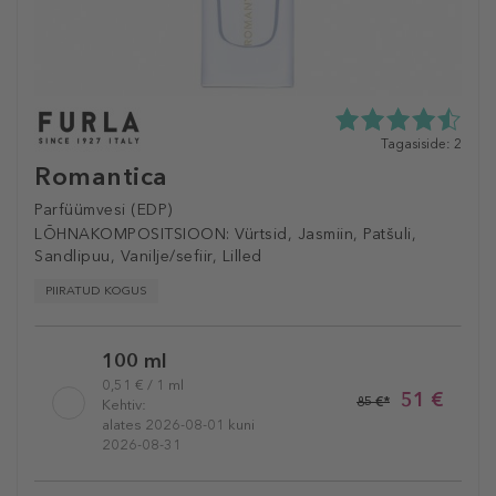
4.5
Tagasiside: 2
tähte
Romantica
5st
2
Parfüümvesi (EDP)
tagasisidest
LÕHNAKOMPOSITSIOON:
Vürtsid, Jasmiin, Patšuli,
Sandlipuu, Vanilje/sefiir, Lilled
PIIRATUD KOGUS
Selected
100 ml
variation
0,51 € / 1 ml
51 €
85 €*
Kehtiv:
alates 2026-08-01 kuni
2026-08-31