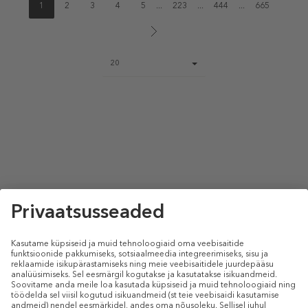
1
2
3
4
5
...
223
...
444
...
665
Page
20
size
select