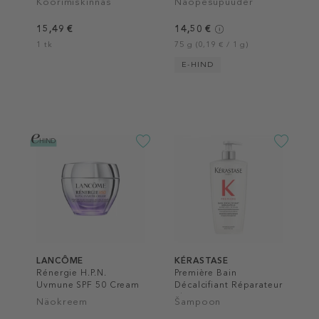
Koorimiskinnas
Näopesupuuder
15,49 €
14,50 €
1 tk
75 g (0,19 € / 1 g)
E-HIND
LANCÔME
KÉRASTASE
Rénergie H.P.N.
Première Bain
Uvmune SPF 50 Cream
Décalcifiant Réparateur
Shampoo
Näokreem
Šampoon