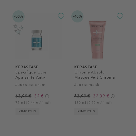
-50%
-40%
KÉRASTASE
KÉRASTASE
Specifique Cure
Chrome Absolu
Apaisante Anti-
Masque Vert Chroma
Inconforts
Neutralisant Hair Mask
Juukseseerum
Juuksemask
63,99 €
32 €
53,99 €
32,39 €
72 ml (0,44 € / 1 ml)
150 ml (0,22 € / 1 ml)
KINGITUS
KINGITUS