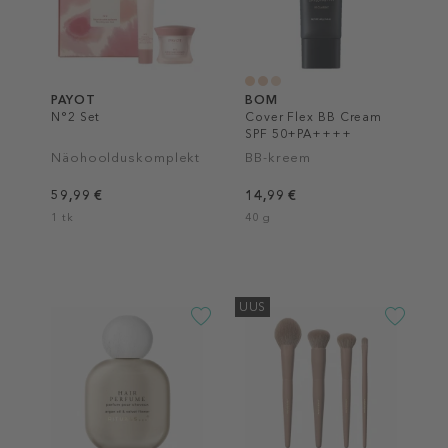
PAYOT
BOM
N°2 Set
Cover Flex BB Cream
SPF 50+PA++++
Näohoolduskomplekt
BB-kreem
59,99 €
14,99 €
1 tk
40 g
UUS