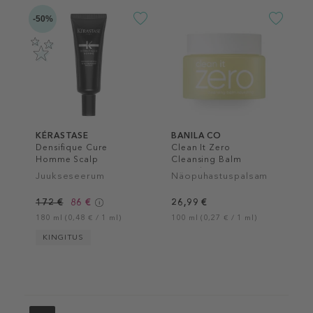
-50%
KÉRASTASE
BANILA CO
Densifique Cure
Clean It Zero
Homme Scalp
Cleansing Balm
Treatment
Nourishing
Juukseseerum
Näopuhastuspalsam
172 €
86 €
26,99 €
180 ml (0,48 € / 1 ml)
100 ml (0,27 € / 1 ml)
KINGITUS