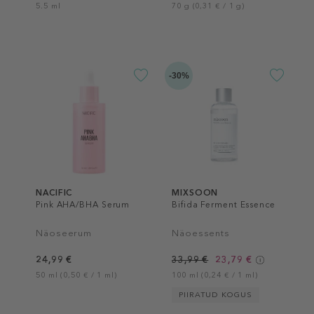
5.5 ml
70 g (0,31 € / 1 g)
-30%
NACIFIC
MIXSOON
Pink AHA/BHA Serum
Bifida Ferment Essence
Näoseerum
Näoessents
24,99 €
33,99 €
23,79 €
50 ml (0,50 € / 1 ml)
100 ml (0,24 € / 1 ml)
PIIRATUD KOGUS