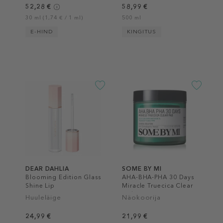
52,28 €
58,99 €
30 ml (1,74 € / 1 ml)
500 ml
E-HIND
KINGITUS
DEAR DAHLIA
SOME BY MI
Blooming Edition Glass
AHA-BHA-PHA 30 Days
Shine Lip
Miracle Truecica Clear
Pad
Huuleläige
Näokoorija
24,99 €
21,99 €