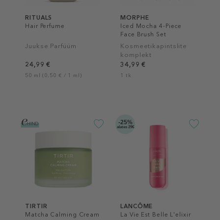
RITUALS
MORPHE
Hair Perfume
Iced Mocha 4-Piece
Face Brush Set
Juukse Parfüüm
Kosmeetikapintslite
komplekt
24,99 €
34,99 €
50 ml (0,50 € / 1 ml)
1 tk
-25%
alates 29€
TIRTIR
LANCÔME
Matcha Calming Cream
La Vie Est Belle L'elixir