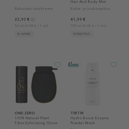
Hair And Body Mist
Rahustav näokreem
Keha- ja juuksepihus
23,90 €
41,99 €
50 ml (0,48 € / 1 ml)
100 ml (0,42 € / 1 ml)
E-HIND
KINGITUS
ONE:ZERO
TIRTIR
100% Natural Plant
Hydro Boost Enzyme
Fiber Exfoliating Glove
Powder Wash