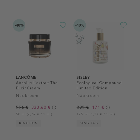
-40%
-40%
LANCÔME
SISLEY
Absolue L’extrait The
Ecological Compound
Elixir Cream
Limited Edition
Näokreem
Näokreem
556 €
333,60 €
285 €
171 €
50 ml (6,67 € / 1 ml)
125 ml (1,37 € / 1 ml)
KINGITUS
KINGITUS